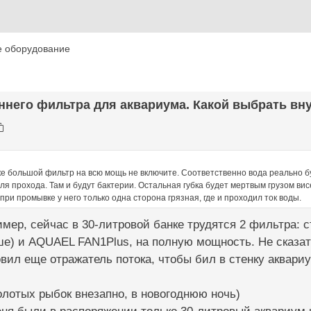
е оборудование
ннего фильтра для аквариума. Какой выбрать вну
е большой фильтр на всю мощь не включите. Соответственно вода реально бу
я прохода. Там и будут бактерии. Остальная губка будет мертвым грузом вис
при промывке у него только одна сторона грязная, где и проходил ток воды.
имер, сейчас в 30-литровой банке трудятся 2 фильтра: с
ше) и AQUAEL FAN1Plus, на полную мощность. Не сказат
вил еще отражатель потока, чтобы бил в стенку аквариу
олотых рыбок внезапно, в новогоднюю ночь)