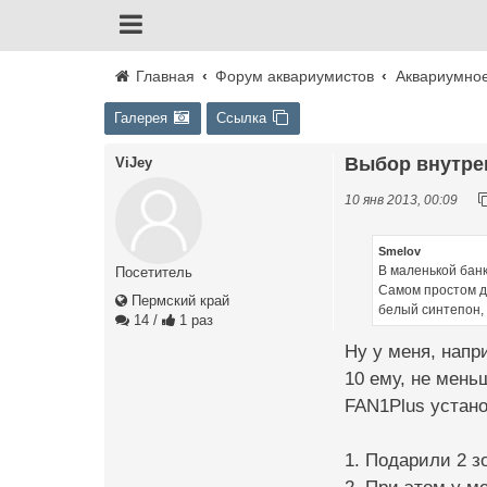
Главная
Форум аквариумистов
Аквариумно
Галерея
Ссылка
Выбор внутре
ViJey
10 янв 2013, 00:09
Smelov
В маленькой банк
Посетитель
Самом простом дл
Пермский край
белый синтепон, 
14
/
1 раз
Ну у меня, напр
10 ему, не мень
FAN1Plus устано
1. Подарили 2 з