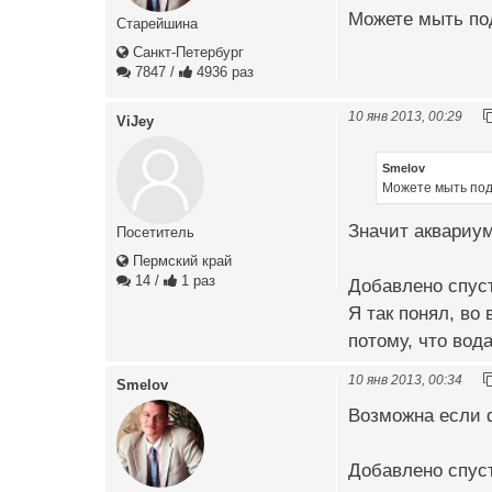
Можете мыть под
Старейшина
Санкт-Петербург
7847
/
4936 раз
10 янв 2013, 00:29
ViJey
Smelov
Можете мыть под 
Значит аквариум
Посетитель
Пермский край
14
/
1 раз
Добавлено спуст
Я так понял, в
потому, что вод
10 янв 2013, 00:34
Smelov
Возможна если ф
Добавлено спуст