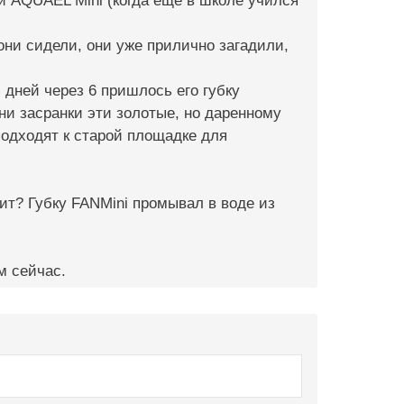
и AQUAEL Mini (когда еще в школе учился
 они сидели, они уже прилично загадили,
 дней через 6 пришлось его губку
ни засранки эти золотые, но даренному
 подходят к старой площадке для
чит? Губку FANMini промывал в воде из
м сейчас.