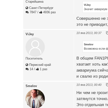
Старейшина
ViJey
Санкт-Петербург
Значит аквариум 
7847
/
4936 раз
Совершенно не з
это не приводит
10 янв 2013, 00:37
ViJey
Smelov
Возможна если ф
В общем FAN1Pl
Посетитель
хватает хоть ка
Пермский край
14
/
1 раз
аквариума сейча
и свалю из роди
10 янв 2013, 00:40
Smelov
Ни чем не грози
затянутся точно
Это отдельная 