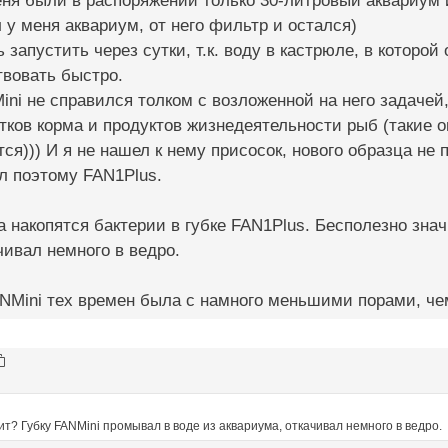
еня были в распоряжении только 30-литровый аквариум 
л у меня аквариум, от него фильтр и остался)
 запустить через сутки, т.к. воду в кастрюле, в которой
твовать быстро.
ni не справился толком с возложенной на него задачей,
тков корма и продуктов жизнедеятельности рыб (такие о
ится))) И я не нашел к нему присосок, нового образца не
л поэтому FAN1Plus.
а накопятся бактерии в губке FAN1Plus. Бесполезно зна
чивал немного в ведро.
ANMini тех времен была с намного меньшими порами, че
т? Губку FANMini промывал в воде из аквариума, откачивал немного в ведро.