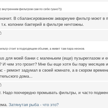
с внутренним фильтром сам по себе гуано?))
начит. В сбалансированном аквариуме фильтр моют в п
, т.к. колонии бактерий в фильтре ничтожны.
ильтр стоит в подходящем объеме, а живет там пара неонов.
us для моей банки с маленьким (еще) пузыреглазом и е
к? И чем это грозит? Мне бы еще хотя бы пару месяцев 
с - ремонт задумал в своей комнате, а в скором време
тельского дома...
т. Надо поочередно промывать фильтры, и часто подмен
.
тема.
Затянутая рыба - что это?