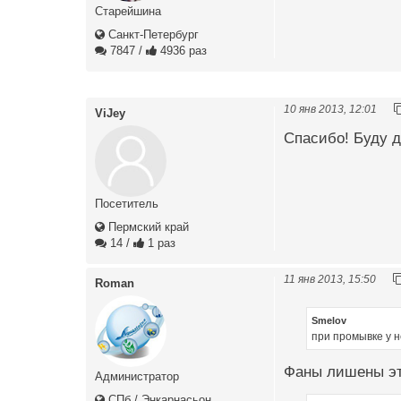
Старейшина
Санкт-Петербург
7847
/
4936 раз
10 янв 2013, 12:01
ViJey
Спасибо! Буду д
Посетитель
Пермский край
14
/
1 раз
11 янв 2013, 15:50
Roman
Smelov
при промывке у н
Фаны лишены это
Администратор
СПб / Энкарнасьон