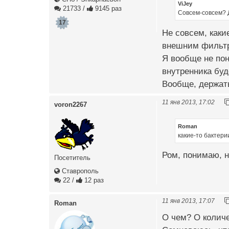
ViJey
21733
/
9145 раз
Совсем-совсем? Д
17
Не совсем, каки
внешним фильт
Я вообще не пон
внутренника буд
Вообще, держать
11 янв 2013, 17:02
voron2267
Roman
какие-то бактери
Ром, понимаю, н
Посетитель
Ставрополь
22
/
12 раз
11 янв 2013, 17:07
Roman
О чем? О количе