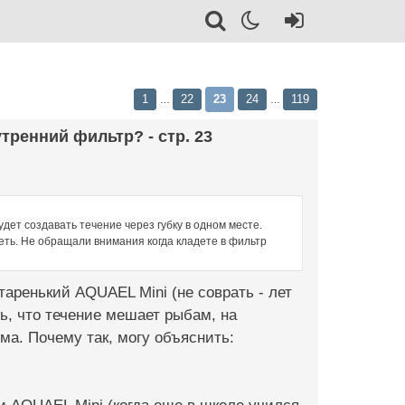
1
22
23
24
119
…
…
тренний фильтр? - стр. 23
дет создавать течение через губку в одном месте.
еть. Не обращали внимания когда кладете в фильтр
таренький AQUAEL Mini (не соврать - лет
ь, что течение мешает рыбам, на
ма. Почему так, могу объяснить: