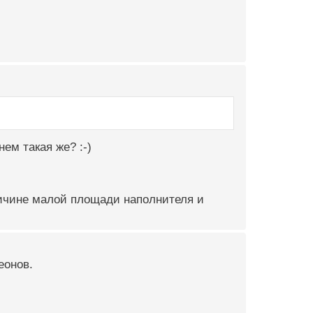
ем такая же? :-)
ричине малой площади наполнителя и
еонов.