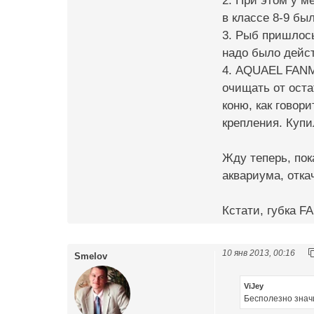
2. При этом у м
в классе 8-9 бы
3. Рыб пришлось
надо было дейс
4. AQUAEL FANMi
очищать от оста
коню, как говор
крепления. Купи
Жду теперь, пок
аквариума, отка
Кстати, губка F
10 янв 2013, 00:16
Smelov
ViJey
Бесполезно значи