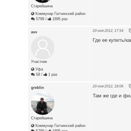
Старейшина
Коммунар Гатчинский район
5799
/
1895 раз
20 ноя 2012, 17:54
avv
Где ее купить/к
Участник
Уфа
58
/
1 раз
20 ноя 2012, 18:06
greblin
Там же где и фи
Старейшина
Коммунар Гатчинский район
5799
/
1895 раз