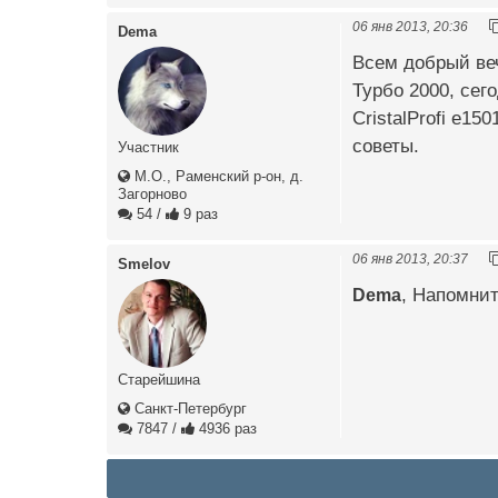
06 янв 2013, 20:36
Dema
Всем добрый веч
Турбо 2000, сег
CristalProfi e15
советы.
Участник
М.О., Раменский р-он, д.
Загорново
54
/
9 раз
06 янв 2013, 20:37
Smelov
Dema
, Напомнит
Старейшина
Санкт-Петербург
7847
/
4936 раз