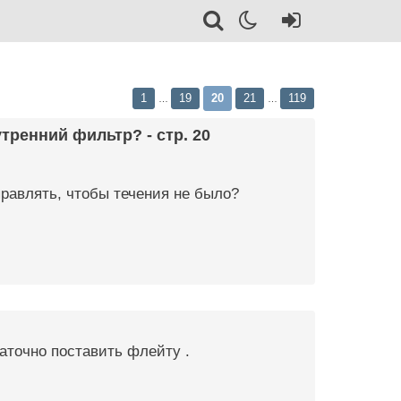
1
19
20
21
119
…
…
тренний фильтр? - стр. 20
правлять, чтобы течения не было?
аточно поставить флейту .