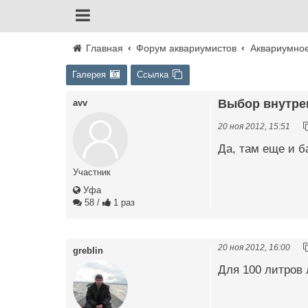
Главная
Форум аквариумистов
Аквариумно
Галерея
Ссылка
Выбор внутре
avv
20 ноя 2012, 15:51
Да, там еще и б
Участник
Уфа
58
/
1 раз
20 ноя 2012, 16:00
greblin
Для 100 литров 