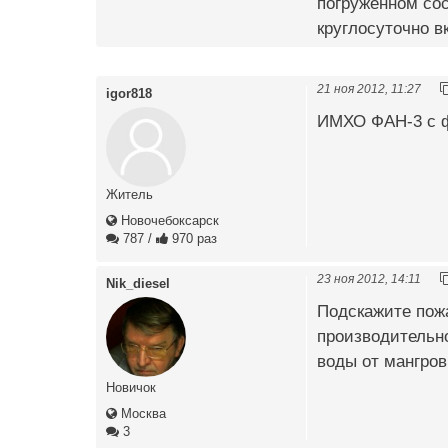
погруженном сос
круглосуточно в
21 ноя 2012, 11:27
igor818
ИМХО ФАН-3 с ф
Житель
Новочебоксарск
787
/
970 раз
23 ноя 2012, 14:11
Nik_diesel
Подскажите пож
производительно
воды от мангров
Новичок
Москва
3