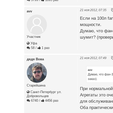
21 ноя 2012, 07:35
avv
Если на 100л fa
мощности.
Думаю, что фан-
шумит? (провери
Участник
Уфа
58
/
1 раз
21 ноя 2012, 07:49
дядя Вова
avv
Думаю, что фан-3
заказ).
Старейшина
При нормальной 
Санкт-Петербург ул.
Агрегаты это оч
Добровольцев
6740
/
4456 раз
для обслуживани
Оба практически