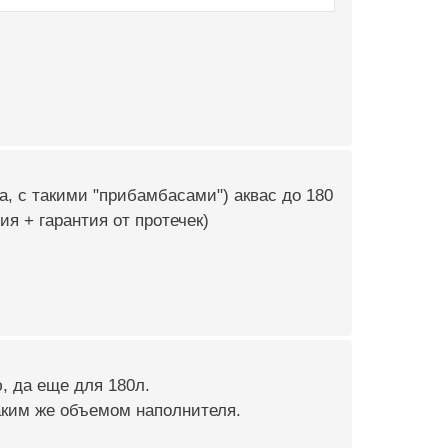
а, с такими "прибамбасами") аквас до 180
я + гарантия от протечек)
 да еще для 180л.
аким же объемом наполнителя.