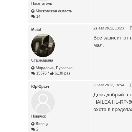
Посетитель
Московская область
14
21 авг 2012, 13:23
Metal
Все зависит от 
мал.
Старейшина
Мордовия, Рузаевка
15576
/
6130 раз
23 авг 2012, 10:54
ЮрЮрыч
День добрый. со
HAILEA HL-RP-6
охота в предела
Новичок
Липецк
2