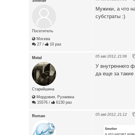
Smelter
Мужики, а что н
субстраты :)
Посетитель
Москва
27
/
10 раз
05 авг 2012, 21:06
Metal
У внутреннего 
да еще за такие
Старейшина
Мордовия, Рузаевка
15576
/
6130 раз
05 авг 2012, 21:12
Roman
Smelter
а что насчет нов