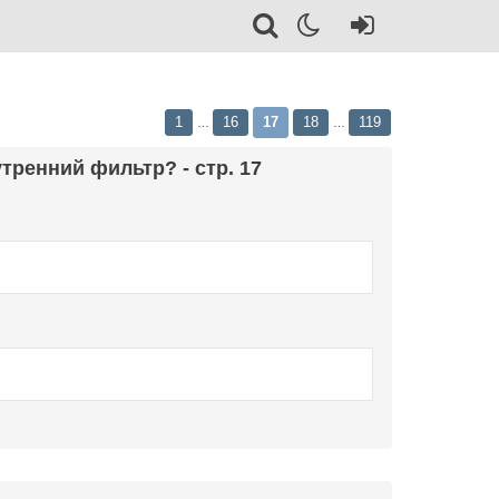
1
16
17
18
119
…
…
тренний фильтр? - стр. 17