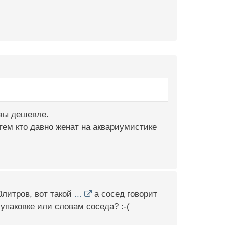
азы дешевле.
тем кто давно женат на аквариумистике
0литров, вот такой
...
а сосед говорит
 упаковке или словам соседа? :-(