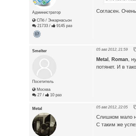
Согласен. Очень
Администратор
СПб / Энкарнасьон
21733
/
9145 раз
17
05 авг 2012, 21:59
Smelter
Metal
,
Roman
, н
потянет. И в та
Посетитель
Москва
27
/
10 раз
05 авг 2012, 22:05
Metal
Слишком мало н
С таким же усп