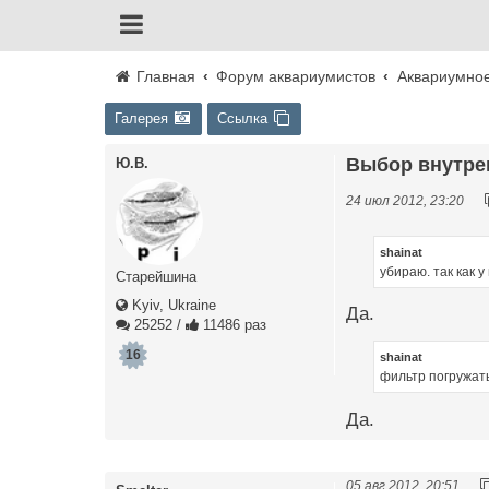
Главная
Форум аквариумистов
Аквариумно
Галерея
Ссылка
Выбор внутре
Ю.В.
24 июл 2012, 23:20
shainat
убираю. так как у
Старейшина
Kyiv, Ukraine
Да.
25252
/
11486 раз
16
shainat
фильтр погружат
Да.
05 авг 2012, 20:51