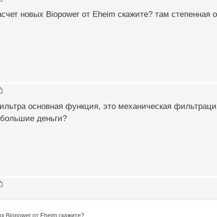
асчет новых Biopower от Eheim скажите? там степенная о
фильтра основная функция, это механическая фильтраци
 большие деньги?
ых Biopower от Eheim скажите?