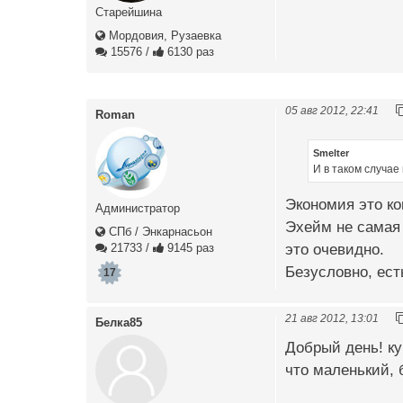
Старейшина
Мордовия, Рузаевка
15576
/
6130 раз
05 авг 2012, 22:41
Roman
Smelter
И в таком случае
Экономия это ко
Администратор
Эхейм не самая 
СПб / Энкарнасьон
это очевидно.
21733
/
9145 раз
Безусловно, ест
17
21 авг 2012, 13:01
Белка85
Добрый день! ку
что маленький, 