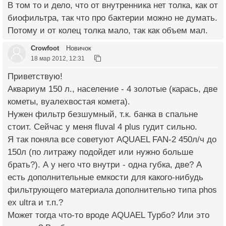
В том то и дело, что от внутренника нет толка, как от
биофильтра, так что про бактерии можно не думать.
Потому и от колец толка мало, так как объем мал.
Crowfoot
Новичок
18 мар 2012, 12:31
Приветствую!
Аквариум 150 л., население - 4 золотые (карась, две
кометы, вуалехвостая комета).
Нужен фильтр безшумный, т.к. банка в спальне
стоит. Сейчас у меня fluval 4 plus гудит сильно.
Я так поняла все советуют AQUAEL FAN-2 450л/ч до
150л (по литражу подойдет или нужно больше
брать?). А у него что внутри - одна губка, две? А
есть дополнительные емкости для какого-нибудь
фильтрующего материала дополнительно типа phos
ex ultra и т.п.?
Может тогда что-то вроде AQUAEL Турбо? Или это