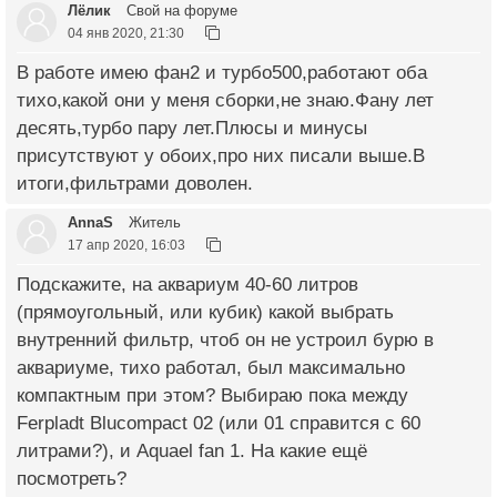
Лёлик
Свой на форуме
04 янв 2020, 21:30
В работе имею фан2 и турбо500,работают оба
тихо,какой они у меня сборки,не знаю.Фану лет
десять,турбо пару лет.Плюсы и минусы
присутствуют у обоих,про них писали выше.В
итоги,фильтрами доволен.
AnnaS
Житель
17 апр 2020, 16:03
Подскажите, на аквариум 40-60 литров
(прямоугольный, или кубик) какой выбрать
внутренний фильтр, чтоб он не устроил бурю в
аквариуме, тихо работал, был максимально
компактным при этом? Выбираю пока между
Ferpladt Blucompact 02 (или 01 справится с 60
литрами?), и Aquael fan 1. На какие ещё
посмотреть?