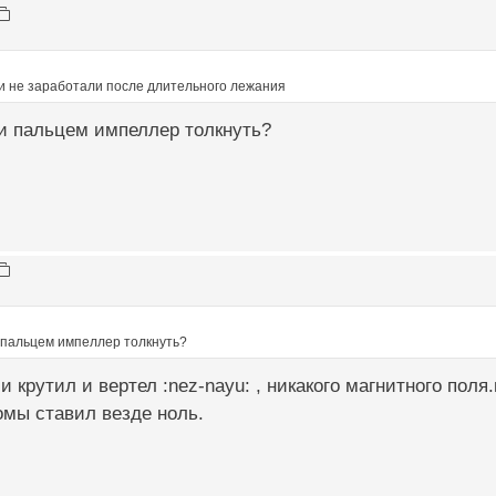
 и не заработали после длительного лежания
 и пальцем импеллер толкнуть?
и пальцем импеллер толкнуть?
и крутил и вертел :nez-nayu: , никакого магнитного пол
омы ставил везде ноль.