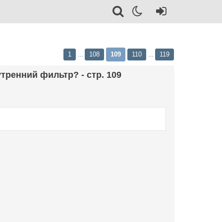
1
108
109
110
119
…
…
тренний фильтр? - стр. 109