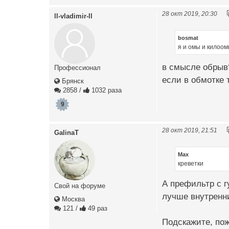
28 окт 2019, 20:30
ll-vladimir-ll
bosmat
я и омы и килоом
в смысле обрыв?
Профессионал
если в обмотке 
Брянск
2858
/
1032 раза
9
28 окт 2019, 21:51
GalinaT
Max
креветки
А префильтр с г
Свой на форуме
лучше внутренн
Москва
121
/
49 раз
Подскажите, пож