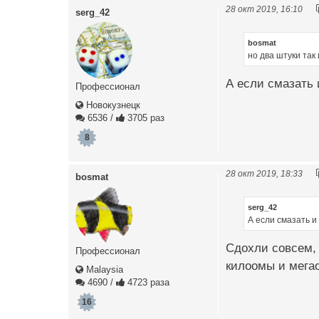
28 окт 2019, 16:10
serg_42
bosmat
но два штуки так
А если смазать
Профессионал
Новокузнецк
6536
/
3705 раз
8
28 окт 2019, 18:33
bosmat
serg_42
А если смазать 
Сдохли совсем, 
Профессионал
килоомы и мега
Malaysia
4690
/
4723 раза
16