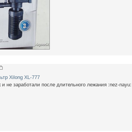
тр Xilong XL-777
к и не заработали после длительного лежания :nez-nayu: