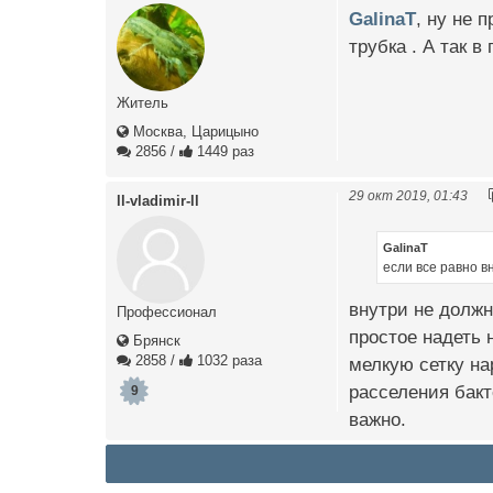
GalinaT
, ну не 
трубка . А так 
Житель
Москва, Царицыно
2856
/
1449 раз
29 окт 2019, 01:43
ll-vladimir-ll
GalinaT
если все равно в
внутри не должн
Профессионал
простое надеть 
Брянск
2858
/
1032 раза
мелкую сетку на
расселения бакт
9
важно.