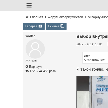
Главная
Форум аквариумистов
Аквариумно
Галерея
Ссылка
Выбор внутре
wolfen
28 окт 2019, 15:05
shok
А из" Китайцев"
Житель
Барнаул
Я такой гоняю, н
1226
/
483 раза