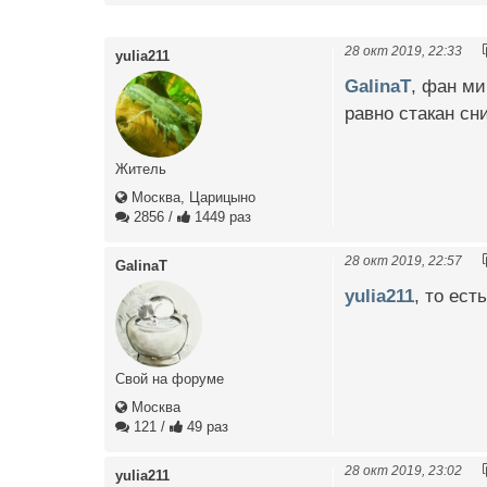
28 окт 2019, 22:33
yulia211
GalinaT
, фан ми
равно стакан сн
Житель
Москва, Царицыно
2856
/
1449 раз
28 окт 2019, 22:57
GalinaT
yulia211
, то ест
Свой на форуме
Москва
121
/
49 раз
28 окт 2019, 23:02
yulia211