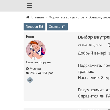
Главная
Форум аквариумистов
Аквариумно
Галерея
Ссылка
Выбор внутре
Няня
21 янв 2019, 00:43
Добрый вечер! :u
Свой на форуме
Подскажите, пож
Москва
травник.
289
/
151 раз
Население: 3 гу
10
Разум кричит, ч
Справится ли FA