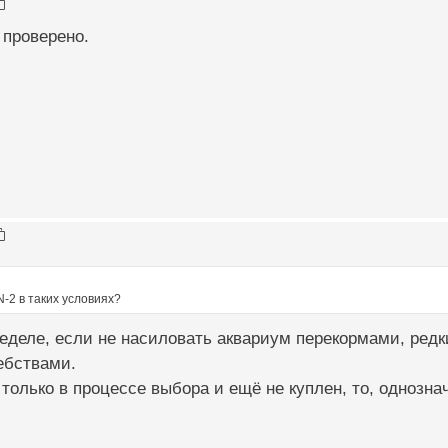
 проверено.
-2 в таких условиях?
ределе, если не насиловать аквариум перекормами, ред
ебствами.
только в процессе выбора и ещё не куплен, то, однознач