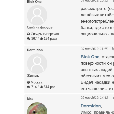
09 мар 2019, 10:52
Blok One
рассмотрите (ес
дешёвых китайс
энергопотреблен
банки, где это 
Свой на форуме
опционально - д
Сибирь сибирская
367
/
124 раза
09 мар 2019, 11:45
Dormidon
Blok One
, отде
поверхности он 
опытных людей -
обеспечит мех о
Житель
Видел насадки н
Москва
714
/
514 раз
его чаще чистить
09 мар 2019, 14:43
Max
Dormidon
,
Имхо: правильно