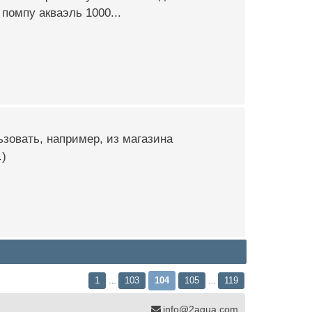
 помпу акваэль 1000...
льзовать, например, из магазина
.)
1
103
104
105
119
…
…
info@2aqua.com