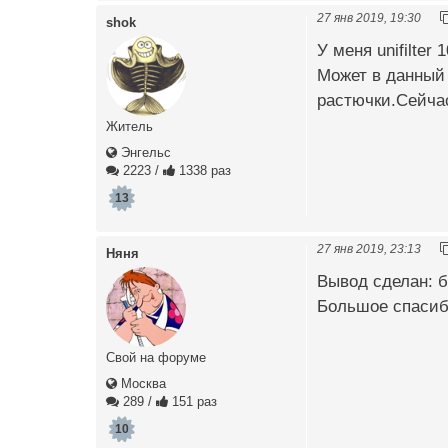
27 янв 2019, 19:30
shok
У меня unifilter
Может в данный 
растючки.Сейчас
Житель
Энгельс
2223
/
1338 раз
13
27 янв 2019, 23:13
Няня
Вывод сделан: б
Большое спасибо
Свой на форуме
Москва
289
/
151 раз
10