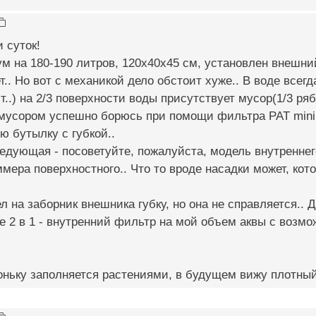
 суток!
м на 180-190 литров, 120х40х45 см, установлен внешний
т.. Но вот с механикой дело обстоит хуже.. В воде всег
т..) на 2/3 поверхности воды присутствует мусор(1/3 ря
мусором успешно борюсь при помощи фильтра РАТ mini 
ю бутылку с губкой..
едующая - посоветуйте, пожалуйста, модель внутренне
мера поверхностного.. Что то вроде насадки может, кот
ел на заборник внешника губку, но она не справляется.. 
е 2 в 1 - внутренний фильтр на мой объем аквы с возм
ньку заполняется растениями, в будущем вижу плотный 