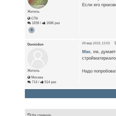
Если его произв
Житель
СПб
1839
/
1696 раз
9
09 мар 2019, 15:03
Dormidon
Max
, хм, думает
стройматериалов
Надо попробоват
Житель
Москва
714
/
514 раз
На главную