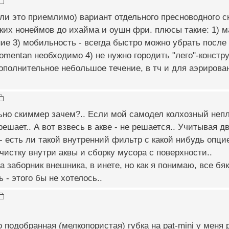
ли это приемлимо) вариант отдельного пресноводного ск
ких нонеймов до ихайма и оушн фри. плюсы такие: 1) м
ие 3) мобильность - всегда быстро можно убрать после
momentan необходимо 4) не нужно городить "лего"-констр
ополнительное небольшое течение, в тч и для аэрирова
льно скиммер зачем?.. Если мой самодел колхозный неп
решает.. А вот взвесь в акве - не решается.. Учитывая 
 есть ли такой внутренний фильтр с какой нибудь опци
чистку внутри аквы и сборку мусора с поверхности..
а заборник внешника, в инете, но как я понимаю, все б
 - этого бы не хотелось..
 подобранная (мелкопористая) губка на pat-mini у меня