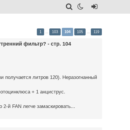
1
103
104
105
119
…
…
тренний фильтр? - стр. 104
и получается литров 120). Неразогнанный
 отоцинклюса + 1 анциструс.
о 2-й FAN легче замаскировать...