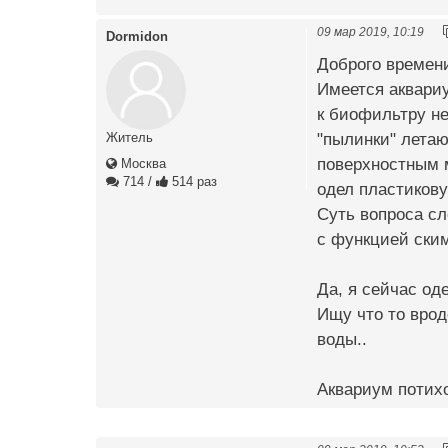
09 мар 2019, 10:19
Dormidon
Доброго времени
Имеется аквариу
к биофильтру не
"пылинки" летаю
Житель
поверхностным 
Москва
714
/
514 раз
одел пластикову
Суть вопроса сл
с функцией ским
Да, я сейчас од
Ищу что то врод
воды..
Аквариум потихо