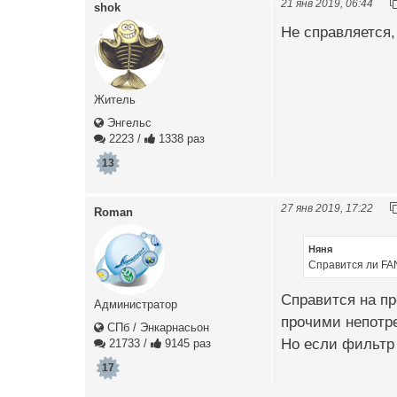
21 янв 2019, 06:44
shok
Не справляется,
Житель
Энгельс
2223
/
1338 раз
13
27 янв 2019, 17:22
Roman
Няня
Справится ли FAN
Справится на п
Администратор
прочими непотр
СПб / Энкарнасьон
Но если фильтр 
21733
/
9145 раз
17