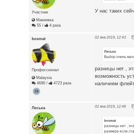
У нас таких сей
Участник
Макеевка
55
/
4 раза
02 янв 2019, 12:43
bosmat
Леська
Выбор очень мал
разницы нет , э
Профессионал
возможность уст
Malaysia
наличием флейт
4690
/
4723 раза
16
02 янв 2019, 12:49
Леська
bosmat
разницы нет , эт
размера если ста