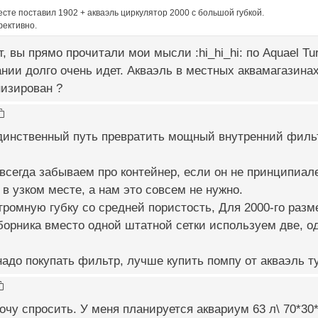
сте поставил 1902 + акваэль циркулятор 2000 с большой губкой.
фективно.
, вы прямо прочитали мои мысли :hi_hi_hi: по Aquael Turb
нии долго очень идет. Акваэль в местных аквамагазинах
низирован ?
динственный путь превратить мощный внутренний фильт
всегда забываем про контейнер, если он не принципиал
 в узком месте, а нам это совсем не нужно.
громную губку со средней пористость, Для 2000-го разм
аборника вместо одной штатной сетки используем две, од
надо покупать фильтр, лучше купить помпу от акваэль тур
очу спросить. У меня планируется аквариум 63 л\ 70*30*