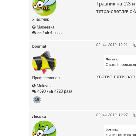
Травник на 1\3 и
тетра-светлячок
Участник
Макеевка
55
/
4 раза
02 янв 2019, 12:21
bosmat
Леська
С какой произво
хватит пяти ват
Профессионал
Malaysia
4690
/
4723 раза
16
02 янв 2019, 12:27
Леська
bosmat
хватит пяти ватн