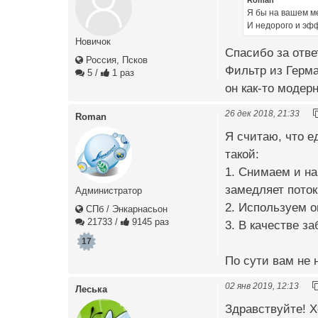
Я бы на вашем ме
И недорого и эф
Новичок
Спасибо за ответ
Россия, Псков
Фильтр из Герма
5
/
1 раз
он как-то модер
26 дек 2018, 21:33
Roman
Я считаю, что е
такой:
1. Снимаем и на
замедляет поток
Администратор
2. Используем о
СПб / Энкарнасьон
21733
/
9145 раз
3. В качестве з
17
По сути вам не 
02 янв 2019, 12:13
Леська
Здравствуйте! Х