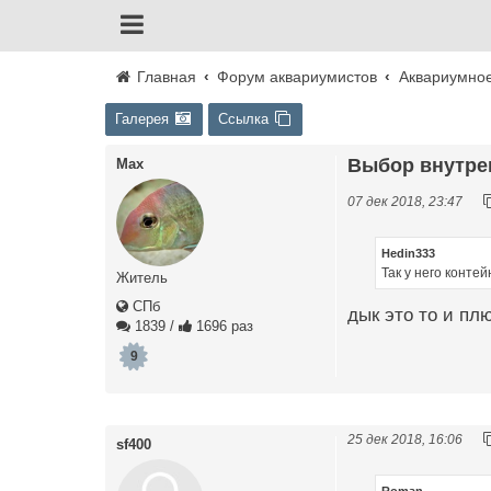
Главная
Форум аквариумистов
Аквариумно
Галерея
Ссылка
Выбор внутре
Max
07 дек 2018, 23:47
Hedin333
Так у него контей
Житель
СПб
дык это то и плю
1839
/
1696 раз
9
25 дек 2018, 16:06
sf400
Roman