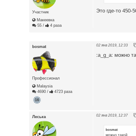
Это где-то 450-5
Участник
Макеевка
55
/
4 раза
02 янв 2019, 12:33
bosmat
:a_g_a: можно т
Профессионал
Malaysia
4690
/
4723 раза
16
02 янв 2019, 12:37
Леська
bosmat
можно такой