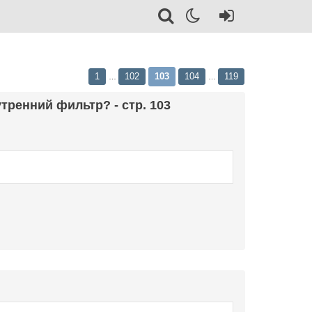
1
102
103
104
119
…
…
тренний фильтр? - стр. 103