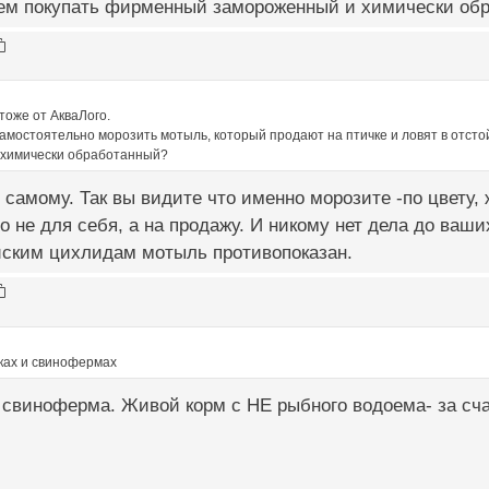
ем покупать фирменный замороженный и химически об
тоже от АкваЛого.
амостоятельно морозить мотыль, который продают на птичке и ловят в отст
 химически обработанный?
самому. Так вы видите что именно морозите -по цвету, ж
о не для себя, а на продажу. И никому нет дела до ваши
йским цихлидам мотыль противопоказан.
иках и свинофермах
а свиноферма. Живой корм с НЕ рыбного водоема- за сч