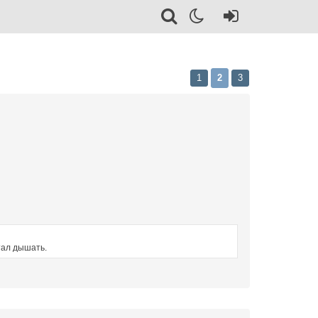
1
2
3
тал дышать.