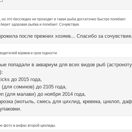
, но это бесследно не проходит и такая рыба достаточно быстро погибает.
о берет здоровая рыбка и погибает. Сочувствую.
прожила после прежних хозяев... Спасибо за сочувствие.
одителей кормов и срок годности.
рые попадали в аквариум для всех видов рыб (астронотус
):
Sticks до 2015 года,
x (для сомиков) до 2105 года,
en (для малави) до ноября 2014 года,
орозка (мотыль, смесь для цихлид, кревека, циклоп, дафн
упаковки.
ое фото в анфас второй цихлиды.