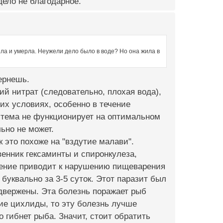
 дело не благодарное.
яла и умерла. Неужели дело было в воде? Но она жила в
ернешь.
ий нитрат (следовательно, плохая вода),
их условиях, особенно в течение
стема не функционирует на оптимальном
ьно не может.
к это похоже на "вздутие малави".
венник гексаминты и спиронкулеза,
жение приводит к нарушению пищеварения
буквально за 3-5 суток. Этот паразит был
двержены. Эта болезнь поражает рыб
кие цихлиды, то эту болезнь лучше
 гибнет рыба. Значит, стоит обратить