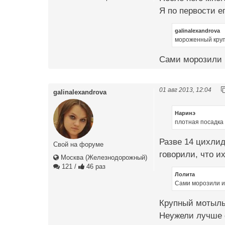
Я по первости е
galinalexandrova
мороженный круп
Сами морозили 
01 авг 2013, 12:04
galinalexandrova
Наринэ
плотная посадка
Разве 14 цихлид
Свой на форуме
говорили, что и
Москва (Железнодорожный)
121
/
46 раз
Лолита
Сами морозили и
Крупный мотыль 
Неужели лучше с