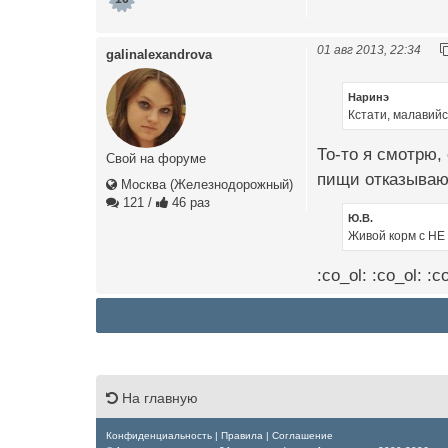
01 авг 2013, 22:34
galinalexandrova
Наринэ
Кстати, малавий
То-то я смотрю,
Свой на форуме
пищи отказывают
Москва (Железнодорожный)
121
/
46 раз
Ю.В.
Живой корм с НЕ 
:co_ol: :co_ol: 
На главную
Конфиденциальность
|
Правила
|
Соглашение