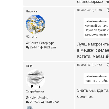
свинофермах, ч
01 авг 2013, 13:01
Наринэ
galinalexandrova
Крупный мотыль 
Неужели лучше с
замороженный и
Житель
Санкт-Петербург
Лучше морозить 
2944
/
1621 раз
в мешке" сделан
Кстати, малави
01 авг 2013, 17:54
Ю.В.
galinalexandrova
ловят в отстойн
Знать бы, где т
Старейшина
болячек.
Kyiv, Ukraine
25252
/
11486 раз
16