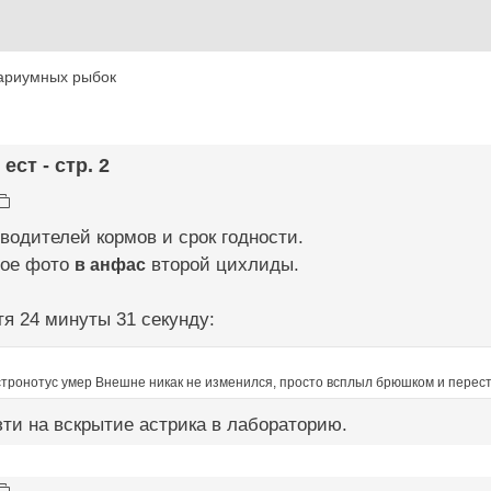
ариумных рыбок
ест - стр. 2
одителей кормов и срок годности.
ное фото
в анфас
второй цихлиды.
я 24 минуты 31 секунду:
стронотус умер Внешне никак не изменился, просто всплыл брюшком и перес
ти на вскрытие астрика в лабораторию.