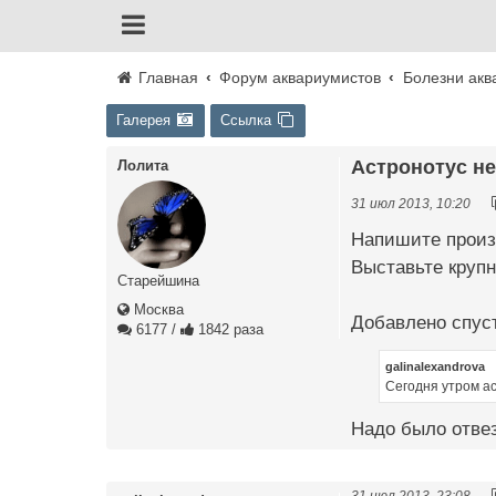
Главная
Форум аквариумистов
Болезни акв
Галерея
Ссылка
Астронотус не 
Лолита
31 июл 2013, 10:20
Напишите произв
Выставьте круп
Старейшина
Москва
Добавлено спуст
6177
/
1842 раза
galinalexandrova
Сегодня утром а
Надо было отвез
31 июл 2013, 23:08