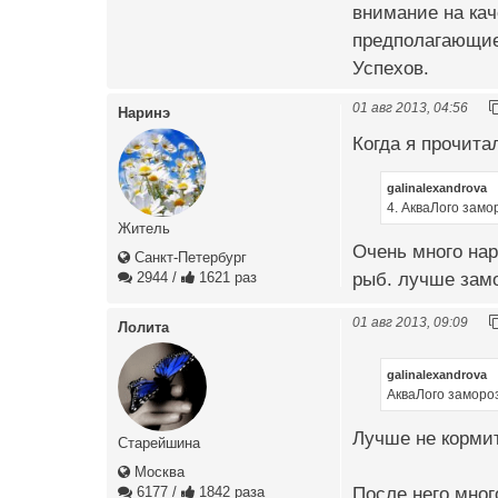
внимание на кач
предполагающие
Успехов.
01 авг 2013, 04:56
Наринэ
Когда я прочита
galinalexandrova
4. АкваЛого замо
Житель
Очень много нар
Санкт-Петербург
рыб. лучше замо
2944
/
1621 раз
01 авг 2013, 09:09
Лолита
galinalexandrova
АкваЛого заморо
Лучше не корми
Старейшина
Москва
После него мног
6177
/
1842 раза