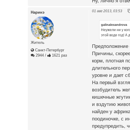
Ну, лично я отве
01 авг 2013, 03:53
Наринэ
galinalexandrova
Неужели ни у ког
этой воде год! А
Житель
Предположение е
Санкт-Петербург
Причины, скорее
2944
/
1621 раз
корм, плотная п
длительного пе
уровне и дает с
На первый взгля
возбудитель жел
кишечные жгути
и вздутию живот
найден у африк
поодиночке, с и
предупредить, ч