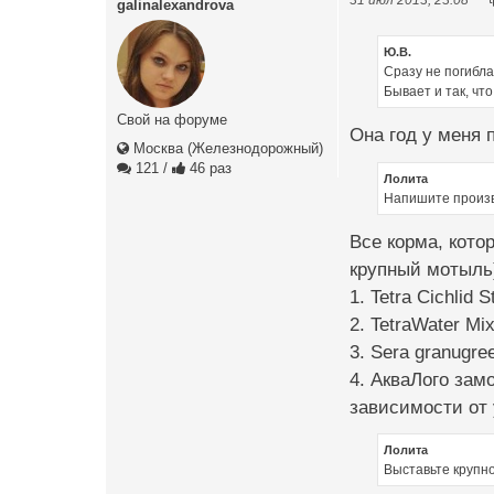
galinalexandrova
Ю.В.
Сразу не погибла
Бывает и так, чт
Свой на форуме
Она год у меня 
Москва (Железнодорожный)
121
/
46 раз
Лолита
Напишите произв
Все корма, кото
крупный мотыль
1. Tetra Cichlid 
2. TetraWater Mi
3. Sera granugre
4. АкваЛого зам
зависимости от 
Лолита
Выставьте крупн