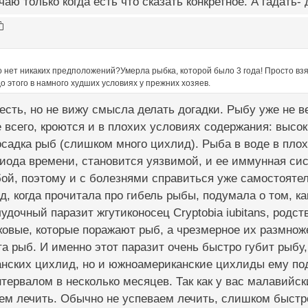
чаю только когда есть что сказать конкретное. А гадать-
о нет никаких предположений?Умерла рыбка, которой было 3 года! Просто вз
 до этого в намного худших условиях у прежних хозяев.
сть, но не вижу смысла делать догадки. Рыбу уже не в
 всего, кроются и в плохих условиях содержания: высок
осадка рыб (слишком много цихлид). Рыба в воде в плох
риода времени, становится уязвимой, и ее иммунная си
бой, поэтому и с болезнями справиться уже самостоятел
д, когда прочитала про гибель рыбы, подумала о том, ка
удочный паразит жгутиконосец Cryptobia iubitans, родст
ковые, которые поражают рыб, а чрезмерное их размно
а рыб. И именно этот паразит очень быстро губит рыбу, 
анских цихлид, но и южноамериканские цихлиды ему по
нтервалом в несколько месяцев. Так как у вас малавийс
ем лечить. Обычно не успеваем лечить, слишком быстро