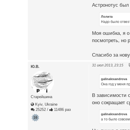
Астронотус был
Лолита
Надо было отвезт
Моя ошибка, я о
посмотреть, но р
Спасибо за нову
31 июл 2013, 23:15
Ю.В.
galinalexandrova
Она год у меня 
В зависимости о
Старейшина
оно сокращает с
Kyiv, Ukraine
25252
/
11486 раз
galinalexandrova
16
а то было совсем 