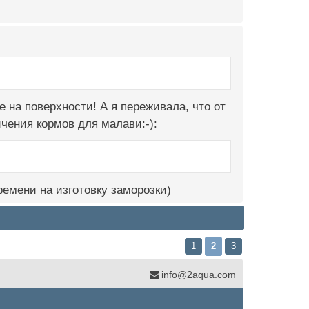
е на поверхности! А я переживала, что от
чения кормов для малави:-):
времени на изготовку заморозки)
1
2
3
info@2aqua.com