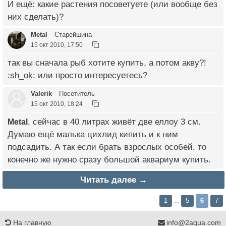
И ещё: какие растения посоветуете (или вообще без
них сделать)?
Metal
Старейшина
15 окт 2010, 17:50
так вы сначала рыб хотите купить, а потом акву?!
:sh_ok: или просто интересуетесь?
Valerik
Посетитель
15 окт 2010, 18:24
Metal
, сейчас в 40 литрах живёт две еллоу 3 см.
Думаю ещё малька цихлид кипить и к ним
подсадить. А так если брать взрослых особей, то
конечно же нужно сразу большой аквариум купить.
Читать далее →
1
5
6
7
…
На главную
info@2aqua.com