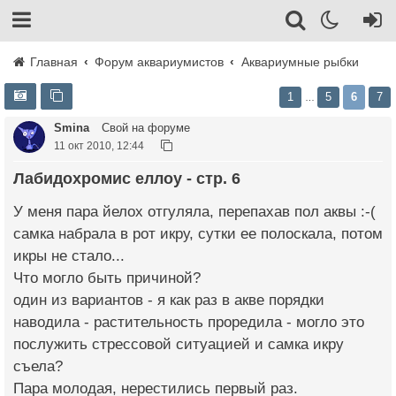
Главная
Форум аквариумистов
Аквариумные рыбки
1
5
6
7
…
Smina
Свой на форуме
11 окт 2010, 12:44
Лабидохромис еллоу - стр. 6
У меня пара йелох отгуляла, перепахав пол аквы :-(
самка набрала в рот икру, сутки ее полоскала, потом
икры не стало...
Что могло быть причиной?
один из вариантов - я как раз в акве порядки
наводила - растительность проредила - могло это
послужить стрессовой ситуацией и самка икру
съела?
Пара молодая, нерестились первый раз.