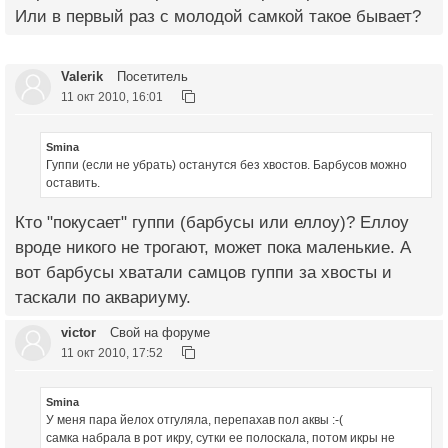
Или в первый раз с молодой самкой такое бывает?
Valerik
Посетитель
11 окт 2010, 16:01
Smina
Гуппи (если не убрать) останутся без хвостов. Барбусов можно
оставить.
Кто "покусает" гуппи (барбусы или еллоу)? Еллоу
вроде никого не трогают, может пока маленькие. А
вот барбусы хватали самцов гуппи за хвосты и
таскали по аквариуму.
victor
Свой на форуме
11 окт 2010, 17:52
Smina
У меня пара йелох отгуляла, перепахав пол аквы :-(
самка набрала в рот икру, сутки ее полоскала, потом икры не