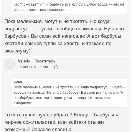
Кто "покусает" гуппи (барбусы или еллоу)? Еллоу вроде никого не
трогают, может пока маленькие.....
Пока маленькие, могут и не трогать. Но когда
подрастут..... - гуппи - вообще не жильцы. Ну а про
барбусов - Вы сами всё написали:"А вот барбусы
хватали самцов гуппи за хвосты и таскали по
аквариуму".
Valerik
Посетитель
12 окт 2010, 11:00
victor
Пока маленькие, могут и не трогать. Но когда подрастут..... - гуппи -
вообще не жильцы. Ну а про барбусов - Вы сами всё написали:"А
вот барбусы хватали самцов гуппи за хвосты и таскали по
аквариуму".
То есть гуппи лучше убрать? Еллоу + барбусы =
мирное сожительство, или всётаки стычки
возможны? Заранее спасибо.