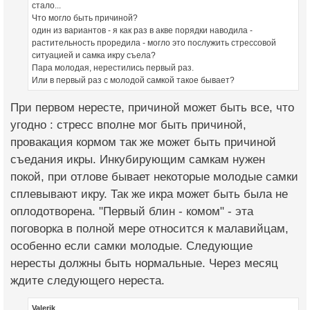
стало...
Что могло быть причиной?
один из вариантов - я как раз в акве порядки наводила -
растительность проредила - могло это послужить стрессовой
ситуацией и самка икру съела?
Пара молодая, нерестились первый раз.
Или в первый раз с молодой самкой такое бывает?
При первом нересте, причиной может быть все, что
угодно : стресс вполне мог быть причиной,
провакация кормом так же может быть причиной
съедания икры. Инкубирующим самкам нужен
покой, при отлове бывает некоторые молодые самки
сплевывают икру. Так же икра может быть была не
оплодотворена. "Первый блин - комом" - эта
поговорка в полной мере относится к малавийцам,
особенно если самки молодые. Следующие
нересты должны быть нормальные. Через месяц
ждите следующего нереста.
Valerik