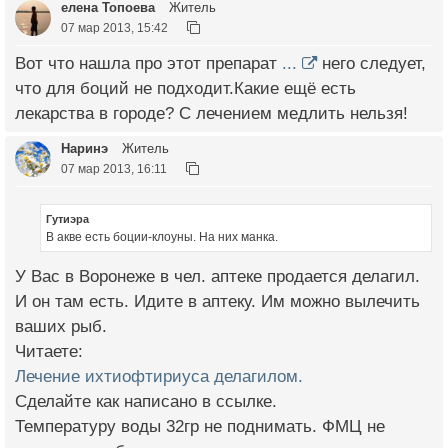
елена Топоева
Житель
07 мар 2013, 15:42
Вот что нашла про этот препарат
...
него следует,
что для боций не подходит.Какие ещё есть
лекарства в городе? С лечением медлить нельзя!
Наринэ
Житель
07 мар 2013, 16:11
Гутиэра
В акве есть боции-клоуны. На них манка.
У Вас в Воронеже в чел. аптеке продается делагил.
И он там есть. Идите в аптеку. Им можно вылечить
ваших рыб.
Читаете:
Лечение ихтиофтириуса делагилом.
Сделайте как написано в ссылке.
Температуру воды 32гр не поднимать. ФМЦ не