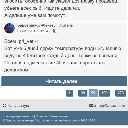
вносить, особенно как указал дозировку продавец,
убьете всех рыб. Ищите делагил.
А дальше уже вам помогут.
Sapozhnikov-Aleksey
Житель
07 мар 2013, 20:14
Всем :pri_vet:-:
Вот уже 6 дней держу температуру воды 24. Меняю
воду по 40 литров каждый день. Точки не пропали.
Сегодня подменю еще 40 и залью протазол с
делагилом
Читать далее →
1
98
99
100
273
…
…
На главную
info@2aqua.com
Конфиденциальность
|
Правила
|
Соглашение
© Aquastatus.ru теперь 2Aqua.com «Форум Аквастатус» 2009-2026