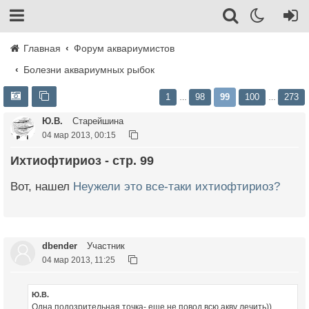
Главная
Форум аквариумистов
Болезни аквариумных рыбок
1
98
99
100
273
…
…
Ю.В.
Старейшина
04 мар 2013, 00:15
Ихтиофтириоз - стр. 99
Вот, нашел
Неужели это все-таки ихтиофтириоз?
dbender
Участник
04 мар 2013, 11:25
Ю.В.
Одна подозрительная точка- еще не повод всю акву лечить))