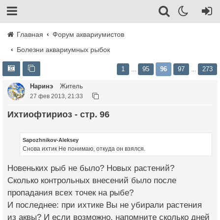
Главная
Форум аквариумистов
Болезни аквариумных рыбок
1
95
96
97
273
…
…
Наринэ
Житель
27 фев 2013, 21:33
Ихтиофтириоз - стр. 96
Sapozhnikov-Aleksey
Снова ихтик Не понимаю, откуда он взялся.
Новеньких рыб не было? Новых растений?
Сколько контрольных внесений было после
пропадания всех точек на рыбе?
И последнее: при ихтике Вы не убирали растения
из аквы? И если возможно, напомните сколько дней