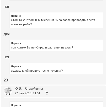
нет
Наринэ
Сколько контрольных внесений было после пропадания всех
точек на рыбе?
два
Наринэ
при ихтике Вы не убирали растения из аквы?
нет
Наринэ
сколько дней прошло после лечения?
23
Ю.В.
Старейшина
27 фев 2013, 21:51
Наринэ