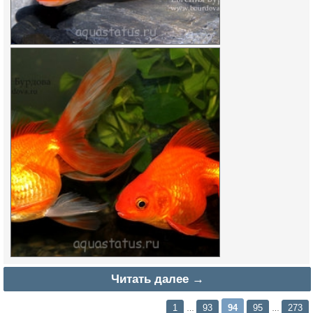
Читать далее →
1
93
94
95
273
…
…