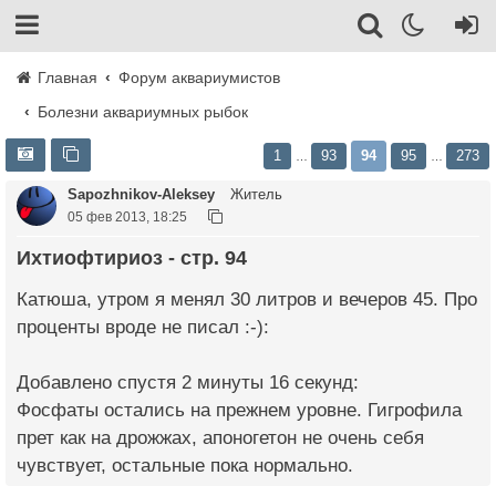
Главная
Форум аквариумистов
Болезни аквариумных рыбок
1
93
94
95
273
…
…
Sapozhnikov-Aleksey
Житель
05 фев 2013, 18:25
Ихтиофтириоз - стр. 94
Катюша, утром я менял 30 литров и вечеров 45. Про
проценты вроде не писал :-):
Добавлено спустя 2 минуты 16 секунд:
Фосфаты остались на прежнем уровне. Гигрофила
прет как на дрожжах, апоногетон не очень себя
чувствует, остальные пока нормально.