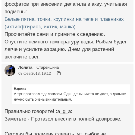
фосфатов при внесении делагила в акву, учитывая
подмены:
Белые пятна, точки, крупинки на теле и плавниках
(ихтиофтириоз, ихтик, манка)
Просчитайте сами и примите к сведению.
Опустите немного температуру воды. Рыбам будет
легче и усильте аэрацию. Днем для растений
включите свет.
Лолита
Старейшина
03 фев 2013, 19:12
Наринэ
А тут протазол с делагилом. Один день ничего не дает, а дальше
нужно быть очень внимательным.
Правильно говорите! :a_g_a:
Заметьте - Протазол внесли в полной дозировке.
Сегодня бы подмену сделать, чт. рыбок не