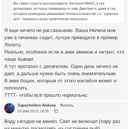
Вы такие страсти рассказываете, Катюша! ИМХО, в тех
дозировках, которые приведены в теме Дмитрия и, даже в тех,
которые приводила уважаемая Нелена в качестве т.н. "ударных
доз", травануть рыбу практически нереально.
Я еще ничего не рассказываю. Ваша Нелена мне
уже в печенках сидит, лучше приводите в пример
Лолиту.
Реально, особенно если в акве аммиак и нитрит, что
чаще бывает.
А тут протазол с делагилом. Один день ничего не
дает, а дальше нужно быть очень внимательным.
В акве боции, которым от этого коктейля может и
поплохеть.
ТТТТ- чтобы всё прошло нормально.
Sapozhnikov-Aleksey
Житель
03 фев 2013, 18:59
Воду сегодня не менял. Свет не включал (пару раз
на минутку посмотреть на состояние рыб).