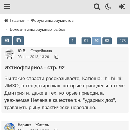
Главная
Форум аквариумистов
Болезни аквариумных рыбок
1
91
92
93
273
…
…
Ю.В.
Старейшина
03 фев 2013, 13:26
Ихтиофтириоз - стр. 92
Вы такие страсти рассказываете, Катюша! :hi_hi_hi:
ИМХО, в тех дозировках, которые приведены в теме
Дмитрия и, даже в тех, которые приводила
уважаемая Нелена в качестве т.н. "ударных доз",
травануть рыбу практически нереально.
Наринэ
Житель