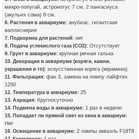
микро-попугай, астронотус 7 см, 2 пангасиуса
(акульих сома) 9 см.
6. Растения в аквариуме:
анубиас, гигантская
валлиснерия
7. Подкормка для растений:
нет
8. Подача углекислого газа (CO2):
Отсутствует
9. Грунт в аквариуме:
крупная речная галька
10. Декорации в аквариуме (коряги, камни,
украшения и тп):
искусственная коряга (керамика)
11. Фильтрация:
фан 3, замена на помпу лайфтех
1250
12. Температура в аквариуме:
25
13. Аэрация:
Круглосуточно
14. Подмена воды в аквариуме:
1 раз в неделю
15. Попадает ли прямой свет из окна в аквариум:
Нет
16. Освещение в аквариуме:
2 лампы акваэль F18T8
17. Кормление:
1 раз