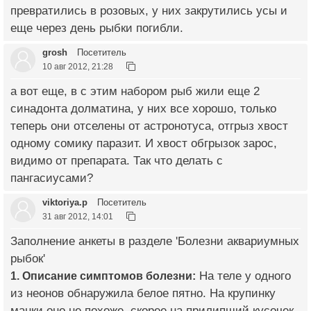
превратились в розовых, у них закрутились усы и
еще через день рыбки погибли.
grosh
Посетитель
10 авг 2012, 21:28
а вот еще, в с этим набором рыб жили еще 2
синадонта долматина, у них все хорошо, только
теперь они отселены от астронотуса, отгрыз хвост
одному сомику паразит. И хвост обгрызок зарос,
видимо от препарата. Так что делать с
пангасиусами?
viktoriya.p
Посетитель
31 авг 2012, 14:01
Заполнение анкеты в разделе 'Болезни аквариумных
рыбок'
1. Описание симптомов болезни:
На теле у одного
из неонов обнаружила белое пятно. На крупинку
манки оно не похоже, скорее на прилипший кусочек