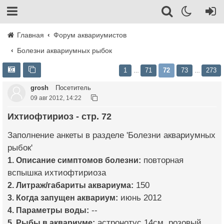
Главная
Форум аквариумистов
Болезни аквариумных рыбок
1
71
72
73
273
…
…
grosh
Посетитель
09 авг 2012, 14:22
Ихтиофтириоз - стр. 72
Заполнение анкеты в разделе 'Болезни аквариумных
рыбок'
1. Описание симптомов болезни:
повторная
вспышка ихтиофтириоза
2. Литраж/габариты аквариума:
150
3. Когда запущен аквариум:
июнь 2012
4. Параметры воды:
--
5. Рыбы в аквариуме:
астронотус 14см, розовый