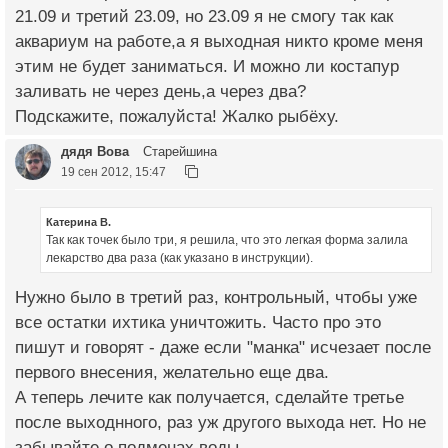
21.09 и третий 23.09, но 23.09 я не смогу так как
аквариум на работе,а я выходная никто кроме меня
этим не будет заниматься. И можно ли костапур
заливать не через день,а через два?
Подскажите, пожалуйста! Жалко рыбёху.
дядя Вова
Старейшина
19 сен 2012, 15:47
Катерина В.
Так как точек было три, я решила, что это легкая форма залила
лекарство два раза (как указано в инструкции).
Нужно было в третий раз, контрольный, чтобы уже
все остатки ихтика уничтожить. Часто про это
пишут и говорят - даже если "манка" исчезает после
первого внесения, желательно еще два.
А теперь лечите как получается, сделайте третье
после выходнного, раз уж другого выхода нет. Но не
забывайте о подменах воды.