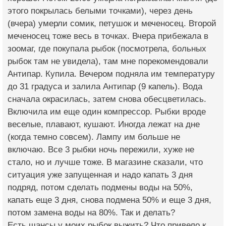
этого покрылась белыми точками), через день
(вчера) умерли сомик, петушок и меченосец. Второй
меченосец тоже весь в точках. Вчера прибежала в
зоомаг, где покупала рыбок (посмотрела, больных
рыбок там не увидела), там мне порекомендовали
Антипар. Купила. Вечером подняла им температуру
до 31 градуса и залила Антипар (9 капель). Вода
сначала окрасилась, затем снова обесцветилась.
Включила им еще один компрессор. Рыбки вроде
веселые, плавают, кушают. Иногда лежат на дне
(когда темно совсем). Лампу им больше не
включаю. Все 3 рыбки ночь пережили, хуже не
стало, но и лучше тоже. В магазине сказали, что
ситуация уже запущенная и надо капать 3 дня
подряд, потом сделать подмены воды на 50%,
капать еще 3 дня, снова подмена 50% и еще 3 дня,
потом замена воды на 80%. Так и делать?
Есть шансы у моих рыбок выжить? Что привело к