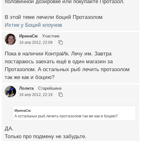
половинной дозировке или покупайте Протазол.
В этой теме лечили боций Протазолом
Ихтик у Боций клоунов
ИринаСм
Участник
16 апр 2012, 22:09
Пока в наличии КонтраИк. Лечу им. Завтра
постараюсь заехать ещё в один магазин за
Протазолом. А остальных рыб лечить протазолом
так же как и боцию?
Лолита
Старейшина
16 апр 2012, 22:19
ИринаСм
А остальных рыб лечить протазолом так же как и боцию?
ДА.
Только про подмену не забудьте.