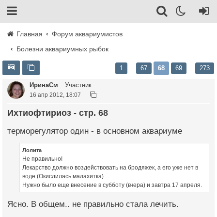
Главная
Форум аквариумистов
Болезни аквариумных рыбок
1
67
68
69
273
…
…
ИринаСм
Участник
16 апр 2012, 18:07
Ихтиофтириоз - стр. 68
терморегулятор один - в основном аквариуме
Лолита
Не правильно!
Лекарство должно воздействовать на бродяжек, а его уже нет в
воде (Окислилась малахитка).
Нужно было еще внесение в субботу (вчера) и завтра 17 апреля.
Ясно. В общем.. не правильно стала лечить.