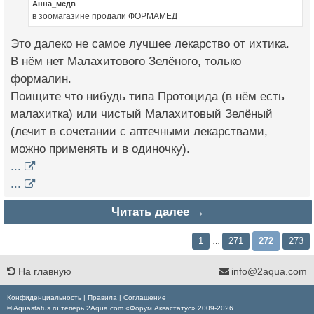
Анна_медв
в зоомагазине продали ФОРМАМЕД
Это далеко не самое лучшее лекарство от ихтика.
В нём нет Малахитового Зелёного, только
формалин.
Поищите что нибудь типа Протоцида (в нём есть
малахитка) или чистый Малахитовый Зелёный
(лечит в сочетании с аптечными лекарствами,
можно применять и в одиночку).
...
...
Читать далее →
1
271
272
273
…
На главную
info@2aqua.com
Конфиденциальность
|
Правила
|
Соглашение
© Aquastatus.ru теперь 2Aqua.com «Форум Аквастатус» 2009-2026