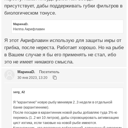
присутствует, дабы поддерживать губки фильтров в
биологическом тонусе.
МаринаD.
Нилпа Акрифлавин
Я этот Акрифлавин использую для защиты икры от
грибка, после нереста. Работает хорошо. Но на рыбе
в Вашем случае я бы его применять не стал, ибо
это не имеет никакого смысла.
МаринаD.
Посетитель
30 янв 2023, 13:20
serg_42
Я "карантиню" новую рыбу минимум 2..3 недели в отдельной
банке (карантиннике).
После посадки в карантинник новой рыбы добавляю туда 3%-ю
перекись (1..2 мл 10 литров), дабы спровоцировать активизацию
цист ихтика, если таковые на новой рыбе имеются.