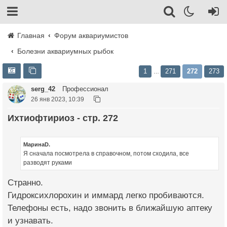
Главная
Форум аквариумистов
Болезни аквариумных рыбок
1
271
272
273
…
serg_42
Профессионал
26 янв 2023, 10:39
Ихтиофтириоз - стр. 272
МаринаD.
Я сначала посмотрела в справочном, потом сходила, все
разводят руками
Странно.
Гидроксихлорохин и иммард легко пробиваются.
Телефоны есть, надо звонить в ближайшую аптеку
и узнавать.