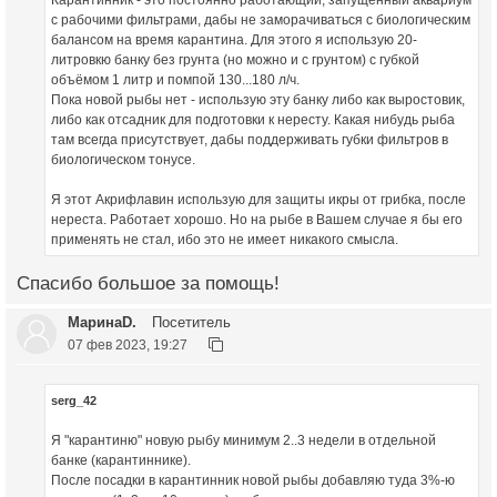
Карантинник - это постоянно работающий, запущенный аквариум
с рабочими фильтрами, дабы не заморачиваться с биологическим
балансом на время карантина. Для этого я использую 20-
литровкю банку без грунта (но можно и с грунтом) с губкой
объёмом 1 литр и помпой 130...180 л/ч.
Пока новой рыбы нет - использую эту банку либо как выростовик,
либо как отсадник для подготовки к нересту. Какая нибудь рыба
там всегда присутствует, дабы поддерживать губки фильтров в
биологическом тонусе.
Я этот Акрифлавин использую для защиты икры от грибка, после
нереста. Работает хорошо. Но на рыбе в Вашем случае я бы его
применять не стал, ибо это не имеет никакого смысла.
Спасибо большое за помощь!
МаринаD.
Посетитель
07 фев 2023, 19:27
serg_42
Я "карантиню" новую рыбу минимум 2..3 недели в отдельной
банке (карантиннике).
После посадки в карантинник новой рыбы добавляю туда 3%-ю