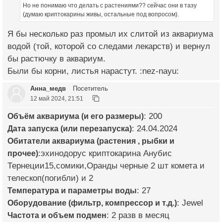
Но не понимаю что делать с растениями?? сейчас они в тазу
(думаю криптокарины живы, остальные под вопросом).
Я бы несколько раз промыл их слитой из аквариума
водой (той, которой со следами лекарств) и вернул
бы растючку в аквариум.
Были бы корни, листья нарастут. :nez-nayu:
Анна_медв
Посетитель
12 май 2024, 21:51
Объём аквариума (и его размеры)
: 200
Дата запуска (или перезапуска)
: 24.04.2024
Обитатели аквариума (растения , рыбки и
прочее)
:эхинодорус криптокарина Анубис
Тернеции15,сомики,Оранды черные 2 шт комета и
телескоп(погибли) и 2
Температура и параметры воды
: 27
Оборудование (фильтр, компрессор и т.д.)
: Jewel
Частота и объем подмен
: 2 разв в месяц