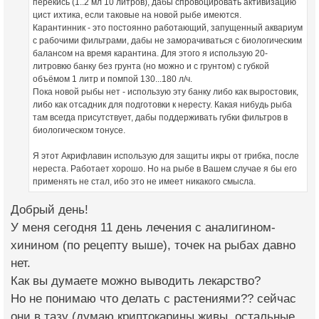
перекись (1..2 мл 10 литров), дабы спровоцировать активизацию
цист ихтика, если таковые на новой рыбе имеются.
Карантинник - это постоянно работающий, запущенный аквариум
с рабочими фильтрами, дабы не заморачиваться с биологическим
балансом на время карантина. Для этого я использую 20-
литровкю банку без грунта (но можно и с грунтом) с губкой
объёмом 1 литр и помпой 130...180 л/ч.
Пока новой рыбы нет - использую эту банку либо как выростовик,
либо как отсадник для подготовки к нересту. Какая нибудь рыба
там всегда присутствует, дабы поддерживать губки фильтров в
биологическом тонусе.
Я этот Акрифлавин использую для защиты икры от грибка, после
нереста. Работает хорошо. Но на рыбе в Вашем случае я бы его
применять не стал, ибо это не имеет никакого смысла.
Добрый день!
У меня сегодня 11 день лечения с аналигином-
хинином (по рецепту выше), точек на рыбах давно
нет.
Как вы думаете можно выводить лекарство?
Но не понимаю что делать с растениями?? сейчас
они в тазу (думаю криптокарины живы, остальные