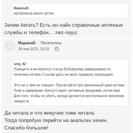
МаринаD.
пробежала много аптек
Зачем бегать? Есть он-лайн справочные аптечные
службы и телефон... :nez-nayu:
МаринаD.
Посетитель
26 янв 2023, 10:32
serg_42
Поищите в интернете статьи В.Ковалёва (аквариумок) по
лечению ихтика. Ссылки дать не могу, правила запрещают.
Это ни о чём не говорит. Прочитайте про жизненный цикл ихтика.
Пока в аквариуме присутствуют активные бродяжки, ихтик жив.
Для того, чтобы их убить, всегда делается контрольное внесение
лекарств.
Да читала и что живучие тоже читала.
Тогда попробую перейти на анальгин хенин.
Спасибо большое!