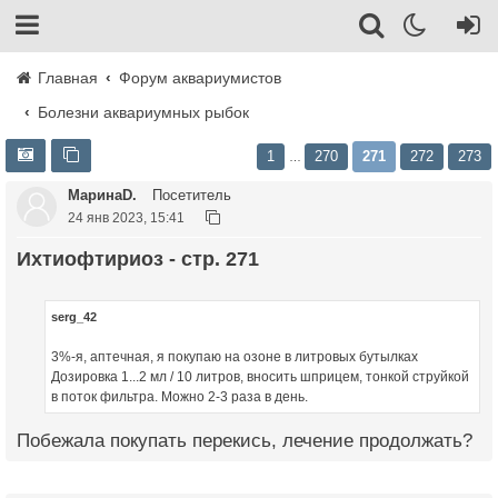
Главная
Форум аквариумистов
Болезни аквариумных рыбок
1
270
271
272
273
…
МаринаD.
Посетитель
24 янв 2023, 15:41
Ихтиофтириоз - стр. 271
serg_42
3%-я, аптечная, я покупаю на озоне в литровых бутылках
Дозировка 1...2 мл / 10 литров, вносить шприцем, тонкой струйкой
в поток фильтра. Можно 2-3 раза в день.
Побежала покупать перекись, лечение продолжать?