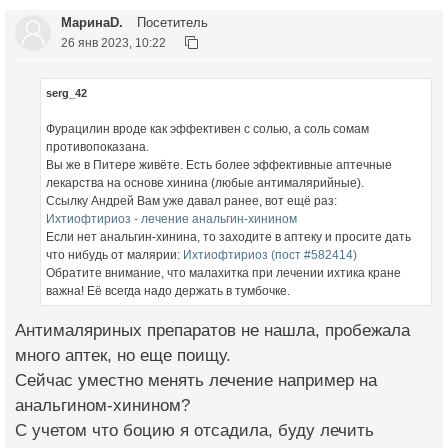
МаринаD.
Посетитель
26 янв 2023, 10:22
serg_42
Фурацилин вроде как эффективен с солью, а соль сомам
противопоказана.
Вы же в Питере живёте. Есть более эффективные аптечные
лекарства на основе хинина (любые антималярийные).
Ссылку Андрей Вам уже давал ранее, вот ещё раз:
Ихтиофтириоз - лечение анальгин-хинином
Если нет анальгин-хинина, то заходите в аптеку и просите дать
что нибудь от малярии:
Ихтиофтириоз (пост #582414)
Обратите внимание, что малахитка при лечении ихтика кране
важна! Её всегда надо держать в тумбочке.
Антималяриных препаратов не нашла, пробежала
много аптек, но еще поищу.
Сейчас уместно менять лечение например на
анальгином-хинином?
С учетом что боцию я отсадила, буду лечить