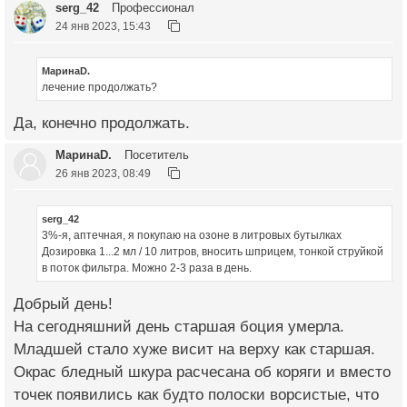
serg_42
Профессионал
24 янв 2023, 15:43
МаринаD.
лечение продолжать?
Да, конечно продолжать.
МаринаD.
Посетитель
26 янв 2023, 08:49
serg_42
3%-я, аптечная, я покупаю на озоне в литровых бутылках
Дозировка 1...2 мл / 10 литров, вносить шприцем, тонкой струйкой
в поток фильтра. Можно 2-3 раза в день.
Добрый день!
На сегодняшний день старшая боция умерла.
Младшей стало хуже висит на верху как старшая.
Окрас бледный шкура расчесана об коряги и вместо
точек появились как будто полоски ворсистые, что