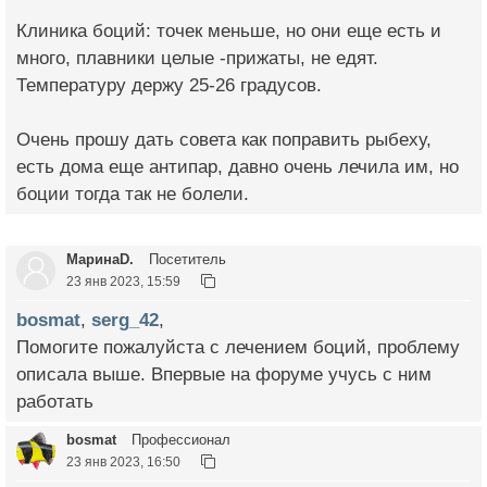
Клиника боций: точек меньше, но они еще есть и
много, плавники целые -прижаты, не едят.
Температуру держу 25-26 градусов.
Очень прошу дать совета как поправить рыбеху,
есть дома еще антипар, давно очень лечила им, но
боции тогда так не болели.
МаринаD.
Посетитель
23 янв 2023, 15:59
bosmat
,
serg_42
,
Помогите пожалуйста с лечением боций, проблему
описала выше. Впервые на форуме учусь с ним
работать
bosmat
Профессионал
23 янв 2023, 16:50