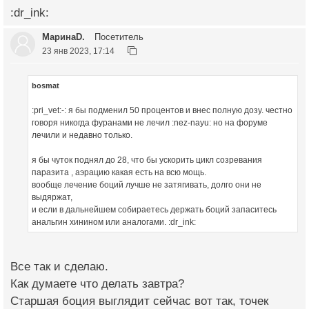
:dr_ink:
МаринаD.
Посетитель
23 янв 2023, 17:14
bosmat
:pri_vet:-: я бы подменил 50 процентов и внес полную дозу. честно
говоря никогда фуранами не лечил :nez-nayu: но на форуме
лечили и недавно только.
я бы чуток поднял до 28, что бы ускорить цикл созревания
паразита , аэрацию какая есть на всю мощь.
вообще лечение боций лучше не затягивать, долго они не
выдяржат,
и если в дальнейшем собираетесь держать боций запаситесь
анальгин хинином или аналогами. :dr_ink:
Все так и сделаю.
Как думаете что делать завтра?
Старшая боция выглядит сейчас вот так, точек