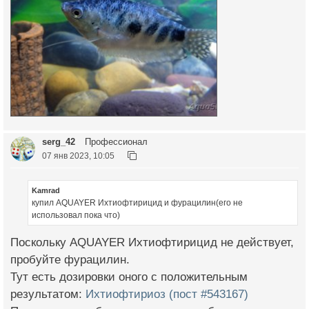
serg_42
Профессионал
07 янв 2023, 10:05
Kamrad
купил AQUAYER Ихтиофтирицид и фурацилин(его не
использовал пока что)
Поскольку AQUAYER Ихтиофтирицид не действует,
пробуйте фурацилин.
Тут есть дозировки оного с положительным
результатом:
Ихтиофтириоз (пост #543167)