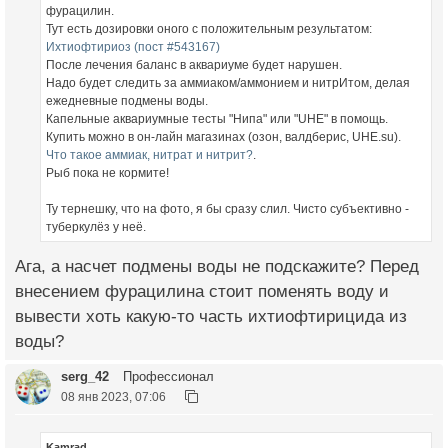
фурацилин.
Тут есть дозировки оного с положительным результатом:
Ихтиофтириоз (пост #543167)
После лечения баланс в аквариуме будет нарушен.
Надо будет следить за аммиаком/аммонием и нитрИтом, делая
ежедневные подмены воды.
Капельные аквариумные тесты "Нипа" или "UHE" в помощь.
Купить можно в он-лайн магазинах (озон, валдберис, UHE.su).
Что такое аммиак, нитрат и нитрит?
.
Рыб пока не кормите!
Ту тернешку, что на фото, я бы сразу слил. Чисто субъективно -
туберкулёз у неё.
Ага, а насчет подмены воды не подскажите? Перед
внесением фурацилина стоит поменять воду и
вывести хоть какую-то часть ихтиофтирицида из
воды?
serg_42
Профессионал
08 янв 2023, 07:06
Kamrad