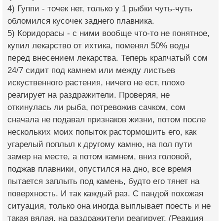
4) Гуппи - точек нет, только у 1 рыбки чуть-чуть
обломился кусочек заднего плавника.
5) Коридорасы - с ними вообще что-то не понятное,
купил лекарство от ихтика, поменял 50% воды
перед внесением лекарства. Теперь крапчатый сом
24/7 сидит под камнем или между листьев
искуственного растения, ничего не ест, плохо
реагирует на раздражители. Проверяя, не
откинулась ли рыба, потревожив сачком, сом
сначала не подавал признаков жизни, потом после
нескольких моих попыток растормошить его, как
угарелый поплыл к другому камню, на пол пути
замер на месте, а потом камнем, вниз головой,
поджав плавники, опустился на дно, все время
пытается заплыть под камень, будто его тянет на
поверхность. И так каждый раз. С пандой похожая
ситуация, только она иногда выплывает поесть и не
такая вялая, на раздражители реагирует. (Реакция