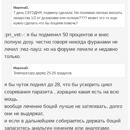
МаринаD.
7 день СЕГОДНЯ, подмену сделала. Не понимаю сколько вносить
лекарства 1/2 от дозировки или полную???? может что то еще
нужно сделать что бы боциям помочь?
:pri_vet:-: я бы подменил 50 процентов и внес
полную дозу. честно говоря никогда фуранами не
лечил :nez-nayu: но на форуме лечили и недавно
только.
МаринаD.
Температуру держу 25-26 градусов.
я бы чуток поднял до 28, что бы ускорить цикл
созревания паразита , аэрацию какая есть на всю
мощь.
вообще лечение боций лучше не затягивать, долго
они не выдяржат,
и если в дальнейшем собираетесь держать боций
запаситесь анальгин хинином или аналогами.