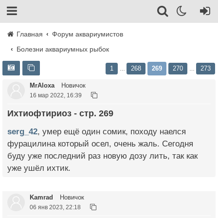
Главная
Форум аквариумистов
Болезни аквариумных рыбок
1
268
269
270
273
…
…
MrAloxa
Новичок
16 мар 2022, 16:39
Ихтиофтириоз - стр. 269
serg_42
, умер ещё один сомик, походу наелся
фурацилина который осел, очень жаль. Сегодня
буду уже последний раз новую дозу лить, так как
уже ушёл ихтик.
Kamrad
Новичок
06 янв 2023, 22:18