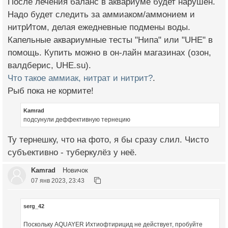
После лечения баланс в аквариуме будет нарушен.
Надо будет следить за аммиаком/аммонием и
нитрИтом, делая ежедневные подмены воды.
Капельные аквариумные тесты "Нипа" или "UHE" в
помощь. Купить можно в он-лайн магазинах (озон,
валдберис, UHE.su).
Что такое аммиак, нитрат и нитрит?
.
Рыб пока не кормите!
Kamrad
подсунули деффективную тернецию
Ту тернешку, что на фото, я бы сразу слил. Чисто
субъективно - туберкулёз у неё.
Kamrad
Новичок
07 янв 2023, 23:43
serg_42
Поскольку AQUAYER Ихтиофтирицид не действует, пробуйте