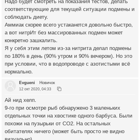
Надо будет смотреть на показания тестов, делать
соответствующие для текущей ситуации подмены и
соблюдать диету.
Аммиак скорее всего устаканется довольно быстро,
а вот нитрИт без массированных подмен может
конкретно зашкалить.
Я у себя этим летом из-за нитрита делал подмены
по 180% в день (90% утром и 90% вечером). Но это
при условии, что в водопроводе с азотистыми всё
нормально.
Evgueni
Новичок
12 окт 2020, 04:33
Ай нид хелп.
9-го при осмотре рыб обнаружено 3 маленьких
отдельных точки на хвостике одного барбуса. Были
похожи на пузырьки от СО2. На остальных
обитателях ничего (может быть просто не видно
визуально).