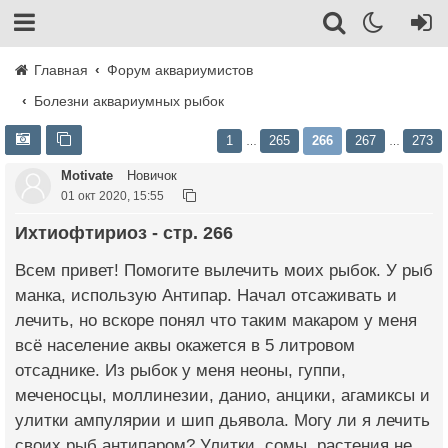
Главная
Форум аквариумистов
Болезни аквариумных рыбок
1
265
266
267
273
…
…
Motivate
Новичок
01 окт 2020, 15:55
Ихтиофтириоз - стр. 266
Всем привет! Помогите вылечить моих рыбок. У рыб
манка, использую Антипар. Начал отсаживать и
лечить, но вскоре понял что таким макаром у меня
всё население аквы окажется в 5 литровом
отсаднике. Из рыбок у меня неоны, гуппи,
меченосцы, моллинезии, данио, анцики, агамиксы и
улитки ампулярии и шип дьявола. Могу ли я лечить
своих рыб антипаром? Улитки, сомы, растения не