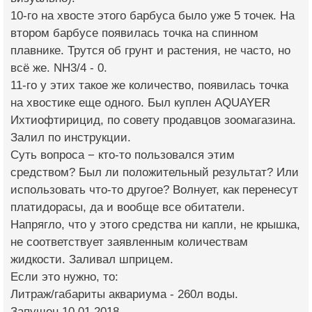
10-го на хвосте этого барбуса было уже 5 точек. На
втором барбусе появилась точка на спинном
плавнике. Трутся об грунт и растения, не часто, но
всё же. NH3/4 - 0.
11-го у этих такое же количество, появилась точка
на хвостике еще одного. Был куплен AQUAYER
Ихтиофтирицид, по совету продавцов зоомагазина.
Залил по инструкции.
Суть вопроса − кто-то пользовался этим
средством? Был ли положительный результат? Или
использовать что-то другое? Волнует, как перенесут
платидорасы, да и вообще все обитатели.
Напрягло, что у этого средства ни капли, не крышка,
не соответствует заявленным количествам
жидкости. Заливал шприцем.
Если это нужно, то:
Литраж/габариты аквариума - 260л воды.
Запущен 10.01.2018