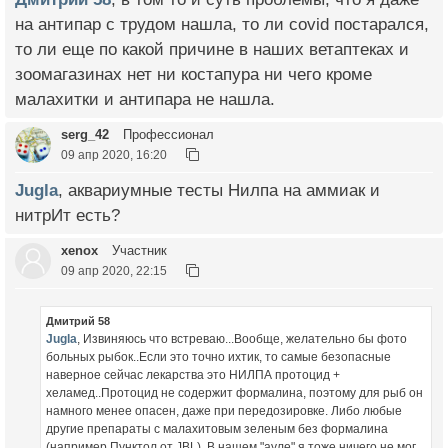
на антипар с трудом нашла, то ли covid постарался,
то ли еще по какой причине в наших ветаптеках и
зоомагазинах нет ни костапура ни чего кроме
малахитки и антипара не нашла.
serg_42
Профессионал
09 апр 2020, 16:20
Jugla
, аквариумные тесты Нилпа на аммиак и
нитрИт есть?
xenox
Участник
09 апр 2020, 22:15
Дмитрий 58
Jugla
, Извиняюсь что встреваю...Вообще, желательно бы фото
больных рыбок..Если это точно ихтик, то самые безопасные
наверное сейчас лекарства это НИЛПА протоцид +
хеламед..Протоцид не содержит формалина, поэтому для рыб он
намного менее опасен, даже при передозировке. Либо любые
другие препараты с малахитовым зеленым без формалина
(например Пунктол от JBL)..В нашем "ауле" я тоже ничего не мог