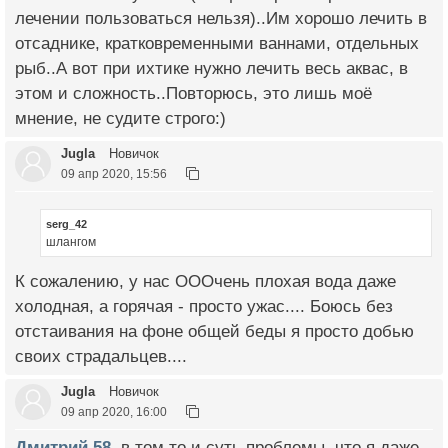
лечении пользоваться нельзя)..Им хорошо лечить в
отсаднике, кратковременными ваннами, отдельных
рыб..А вот при ихтике нужно лечить весь аквас, в
этом и сложность..Повторюсь, это лишь моё
мнение, не судите строго:)
Jugla
Новичок
09 апр 2020, 15:56
serg_42
шлангом
К сожалению, у нас ОООчень плохая вода даже
холодная, а горячая - просто ужас.... Боюсь без
отстаивания на фоне общей беды я просто добью
своих страдальцев....
Jugla
Новичок
09 апр 2020, 16:00
Дмитрий 58
, в том то и суть проблемы, что я даже