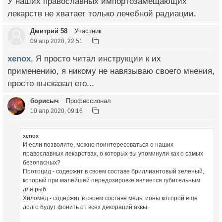
У наших православных импортозамещающих
лекарств не хватает только лечебной радиации.
Дмитрий 58
Участник
09 апр 2020, 22:51
xenox
, Я просто читал инструкции к их
применению, я никому не навязываю своего мнения,
просто высказал его...
борисыч
Профессионал
10 апр 2020, 09:16
xenox
И если позволите, можно поинтересоваться о наших
православных лекарствах, о которых вы упоминули как о самых
безопасных?
Протоцид - содержит в своем составе бриллиантовый зеленый,
который при малейшей передозировке является губительным
для рыб.
Хиломед - содержит в своем составе медь, ионы которой еще
долго будут фонить от всех декораций аквы.