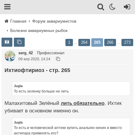
Главная
Форум аквариумистов
Болезни аквариумных рыбок
1
264
265
266
273
…
…
serg_42
Профессионал
09 апр 2020, 14:24
Ихтиофтириоз - стр. 265
Jugla
То есть зеленку больше не лить
Малахитовый Зелёный
лить обязательно
. Ихтик
убивает в основном именно он.
Jugla
То есть в человеческой аптеке купить анальгин-хинин и вместо
антипара применять его?