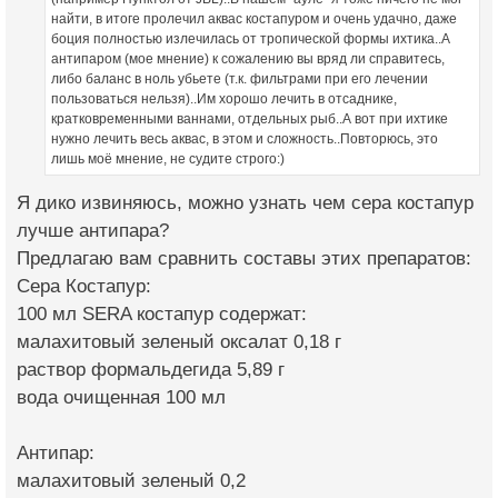
найти, в итоге пролечил аквас костапуром и очень удачно, даже
боция полностью излечилась от тропической формы ихтика..А
антипаром (мое мнение) к сожалению вы вряд ли справитесь,
либо баланс в ноль убьете (т.к. фильтрами при его лечении
пользоваться нельзя)..Им хорошо лечить в отсаднике,
кратковременными ваннами, отдельных рыб..А вот при ихтике
нужно лечить весь аквас, в этом и сложность..Повторюсь, это
лишь моё мнение, не судите строго:)
Я дико извиняюсь, можно узнать чем сера костапур
лучше антипара?
Предлагаю вам сравнить составы этих препаратов:
Сера Костапур:
100 мл SERA костапур содержат:
малахитовый зеленый оксалат 0,18 г
раствор формальдегида 5,89 г
вода очищенная 100 мл
Антипар:
малахитовый зеленый 0,2