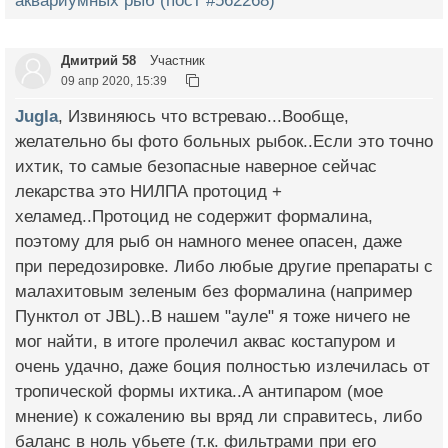
аквариумных рыб (пост #562268)
Дмитрий 58
Участник
09 апр 2020, 15:39
Jugla
, Извиняюсь что встреваю...Вообще,
желательно бы фото больных рыбок..Если это точно
ихтик, то самые безопасные наверное сейчас
лекарства это НИЛПА протоцид +
хеламед..Протоцид не содержит формалина,
поэтому для рыб он намного менее опасен, даже
при передозировке. Либо любые другие препараты с
малахитовым зеленым без формалина (например
Пунктол от JBL)..В нашем "ауле" я тоже ничего не
мог найти, в итоге пролечил аквас костапуром и
очень удачно, даже боция полностью излечилась от
тропической формы ихтика..А антипаром (мое
мнение) к сожалению вы вряд ли справитесь, либо
баланс в ноль убьете (т.к. фильтрами при его