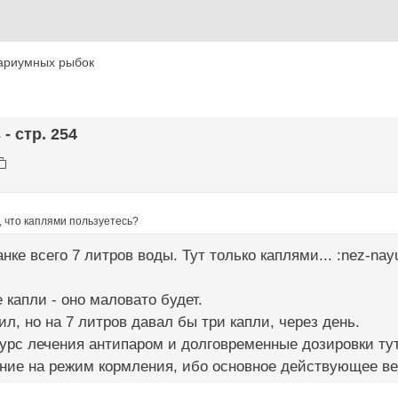
ариумных рыбок
- стр. 254
, что каплями пользуетесь?
нке всего 7 литров воды. Тут только каплями... :nez-nay
 капли - оно маловато будет.
ил, но на 7 литров давал бы три капли, через день.
урс лечения антипаром и долговременные дозировки ту
ние на режим кормления, ибо основное действующее ве