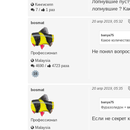
Лопнувшие пусту
Кингисепп
лопнувшие ? Как
7
/
1 раз
20 апр 2019, 05:32
bosmat
banya75
Какое количество
Не понял вопрос
Профессионал
Malaysia
4690
/
4723 раза
16
20 апр 2019, 05:35
bosmat
banya75
Фуразолидон + м
Если не секрет 
Профессионал
Malaysia