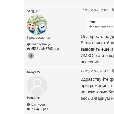
07 апр 2019, 05:02
serg_42
Няня
Или при наличии
Она просто не д
Профессионал
Если начнёт бол
Новокузнецк
выводить ещё и
6536
/
3705 раз
ИМХО если и кор
8
внесения.
19 апр 2019, 18:30
banya75
Здравствуйте фо
эритромицин , в
но некоторые бо
весь аквариум н
Новичок
Кингисепп
7
/
1 раз