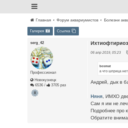
Главная
Форум аквариумистов
Болезни акв
Галерея
Ссылка
Ихтиофтириоз 
serg_42
06 апр 2019, 05:23
bosmat
а что шприца нет
Профессионал
Новокузнецк
Андрей, дык в ба
6536
/
3705 раз
8
Няня
, ИМХО две
Сам я им не леч
Подробнее про к
Обратите внима