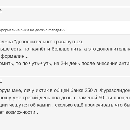
 формалина рыба не должно голодать?
олжна "дополнительно" травануться.
ьше есть, то начнёт и больше пить, а это дополнительна
 формалин...
мить, то по чуть-чуть, на 2-й день после внесения антип
румчане, лечу ихтик в общей банке 250 л ,Фуразолидон
ношу уже третий день пол дозы с заменой 50 -ти проце
ции чешутся об камни , сколько ещё пролечивать что 
ет возможности .