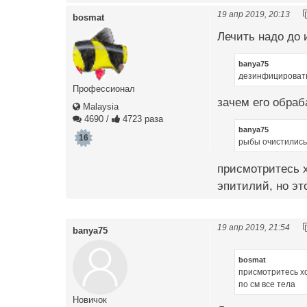
19 апр 2019, 20:13
bosmat
Лечить надо до 
banya75
дезинфицировать
Профессионал
зачем его обраб
Malaysia
4690
/
4723 раза
banya75
16
рыбы очистились
присмотритесь х
эпитилий, но эт
19 апр 2019, 21:54
banya75
bosmat
присмотритесь хо
по см все тела
Новичок