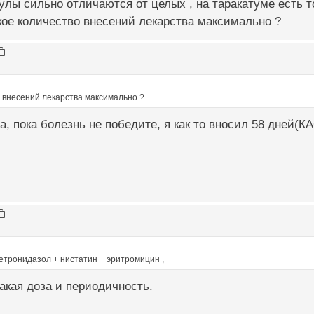
лы сильно отличаются от целых , на таракатуме есть то
ое количество внесений лекарства максимально ?
 внесений лекарства максимально ?
а, пока болезнь не победите, я как то вносил 58 дней(
етронидазол + нистатин + эритромицин ,
какая доза и периодичность.