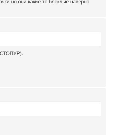
чки но они какие то блёклые наверно
КАСТОПУР).