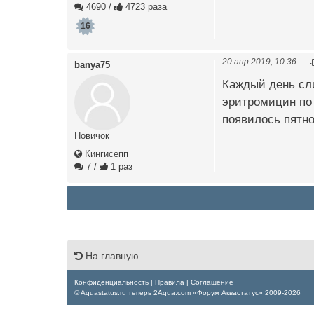
4690
/
4723 раза
16
20 апр 2019, 10:36
banya75
Каждый день сли
эритромицин по 
появилось пятно
Новичок
Кингисепп
7
/
1 раз
На главную
Конфиденциальность
|
Правила
|
Соглашение
© Aquastatus.ru теперь 2Aqua.com «Форум Аквастатус» 2009-2026