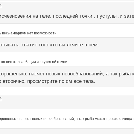
исчезновения на теле, последней точки , пустулы ,и зат
 весь аквариум нет возможности .
атывать, хватит того что вы лечите в нем.
 но некоторые боции чешутся об камни
орошенько, насчет новых новообразований, а так рыба
о вторично, просмотрите по см все тела.
рошенько, насчет новых новообразований, а так рыба может просто отчищат