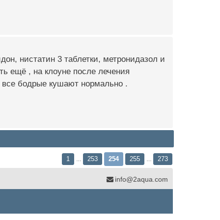
он, нистатин 3 таблетки, метронидазол и
ть ещё , на клоуне после лечения
о все бодрые кушают нормально .
1
253
254
255
273
…
…
info@2aqua.com