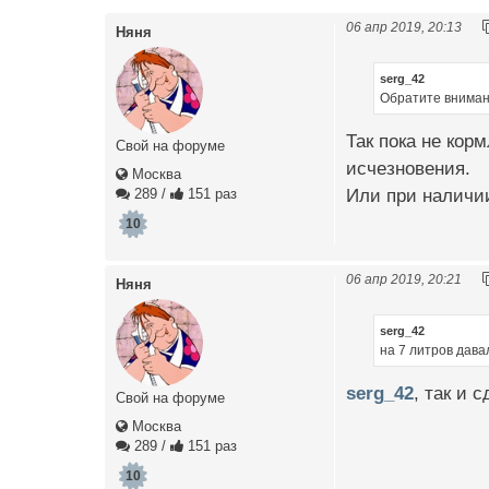
06 апр 2019, 20:13
Няня
serg_42
Обратите вниман
Так пока не кор
Свой на форуме
исчезновения.
Москва
Или при наличии
289
/
151 раз
10
06 апр 2019, 20:21
Няня
serg_42
на 7 литров дава
serg_42
, так и 
Свой на форуме
Москва
289
/
151 раз
10