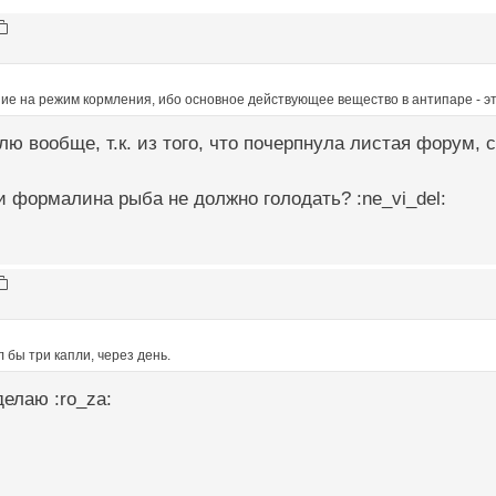
ие на режим кормления, ибо основное действующее вещество в антипаре - э
млю вообще, т.к. из того, что почерпнула листая форум, 
 формалина рыба не должно голодать? :ne_vi_del:
л бы три капли, через день.
сделаю :ro_za: