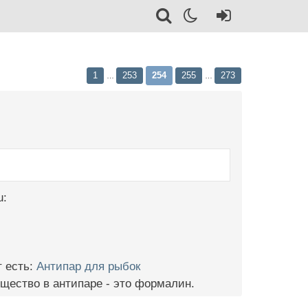
1
253
254
255
273
…
…
u:
т есть:
Антипар для рыбок
щество в антипаре - это формалин.