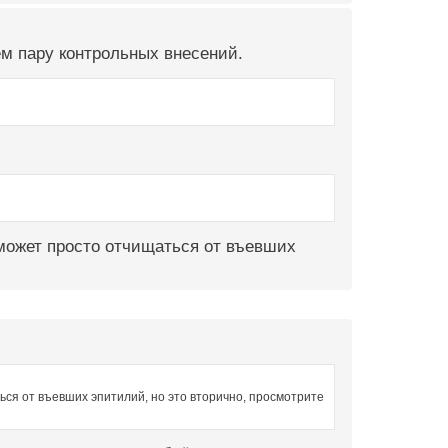
ем пару контрольных внесений.
 может просто отчищаться от въевших
ься от въевших эпитилий, но это вторично, просмотрите