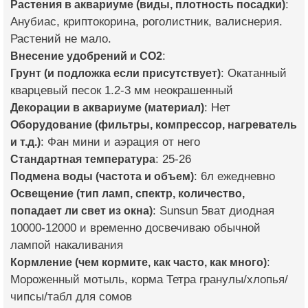
Растения в аквариуме (виды, плотность посадки)
:
Анубиас, криптокорина, роголистник, валиснерия.
Растений не мало.
Внесение удобрений и CO2
:
Грунт (и подложка если присутствует)
: Окатанный
кварцевый песок 1.2-3 мм неокрашенный
Декорации в аквариуме (материал)
: Нет
Оборудование (фильтры, компрессор, нагреватель
и т.д.)
: Фан мини и аэрация от него
Стандартная температура
: 25-26
Подмена воды (частота и объем)
: 6л ежедневно
Освещение (тип ламп, спектр, количество,
попадает ли свет из окна)
: Sunsun 5ват диодная
10000-12000 и временно досвечиваю обычной
лампой накаливания
Кормление (чем кормите, как часто, как много)
:
Мороженный мотыль, корма Тетра гранулы/хлопья/
чипсы/табл для сомов