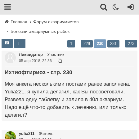
Главная
Форум аквариумистов
Болезни аквариумных рыбок
1
229
230
231
273
…
…
Ликвидатор
Участник
05 апр 2018, 22:36
Ихтиофтириоз - стр. 230
Моя анкета несколькими постами ранее заполнена.
Yulia221, я купила делагил, как Вы посоветовали.
Развела одну таблетку и залила в 40л аквариум.
Надо ещё что-то добавить к лечению, или только
делагил?
yulia211
Житель