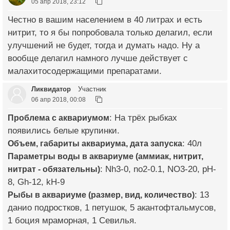
05 апр 2018, 23:12
Честно в вашим населением в 40 литрах и есть
нитрит, то я бы попробовала только делагил, если
улучшений не будет, тогда и думать надо. Ну а
вообще делагил намного лучше действует с
малахитосодержащими препаратами.
Ликвидатор
Участник
06 апр 2018, 00:08
Проблема с аквариумом
: На трёх рыбках
появились белые крупинки.
Объем, габариты аквариума, дата запуска
: 40л
Параметры воды в аквариуме (аммиак, нитрит,
нитрат - обязательны)
: Nh3-0, no2-0.1, NO3-20, pH-
8, Gh-12, kH-9
Рыбы в аквариуме (размер, вид, количество)
: 13
данио подростков, 1 петушок, 5 акантофтальмусов,
1 боция мраморная, 1 Севилья.