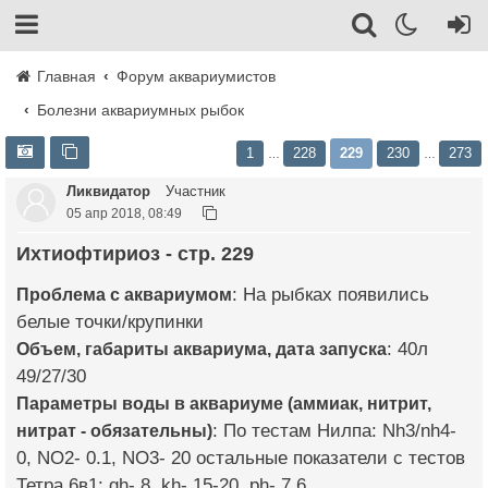
Главная
Форум аквариумистов
Болезни аквариумных рыбок
1
228
229
230
273
…
…
Ликвидатор
Участник
05 апр 2018, 08:49
Ихтиофтириоз - стр. 229
Проблема с аквариумом
: На рыбках появились
белые точки/крупинки
Объем, габариты аквариума, дата запуска
: 40л
49/27/30
Параметры воды в аквариуме (аммиак, нитрит,
нитрат - обязательны)
: По тестам Нилпа: Nh3/nh4-
0, NO2- 0.1, NO3- 20 остальные показатели с тестов
Тетра 6в1: gh- 8, kh- 15-20, ph- 7.6