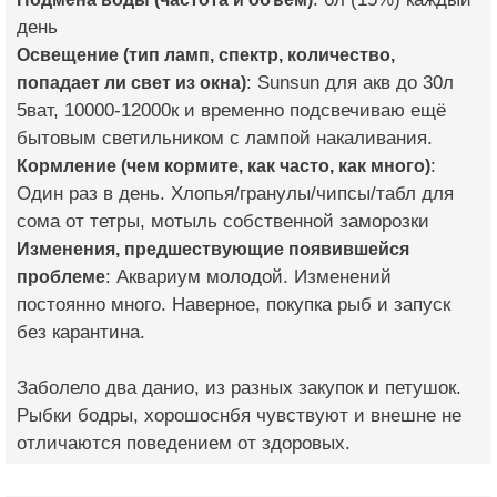
день
Освещение (тип ламп, спектр, количество,
попадает ли свет из окна)
: Sunsun для акв до 30л
5ват, 10000-12000к и временно подсвечиваю ещё
бытовым светильником с лампой накаливания.
Кормление (чем кормите, как часто, как много)
:
Один раз в день. Хлопья/гранулы/чипсы/табл для
сома от тетры, мотыль собственной заморозки
Изменения, предшествующие появившейся
проблеме
: Аквариум молодой. Изменений
постоянно много. Наверное, покупка рыб и запуск
без карантина.
Заболело два данио, из разных закупок и петушок.
Рыбки бодры, хорошоснбя чувствуют и внешне не
отличаются поведением от здоровых.