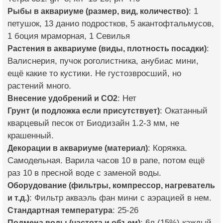
Рыбы в аквариуме (размер, вид, количество)
: 1
петушок, 13 данио подростков, 5 акантофтальмусов,
1 боция мраморная, 1 Севилья
Растения в аквариуме (виды, плотность посадки)
:
Валиснерия, пучок роголистника, анубиас мини,
ещё какие то кустики. Не густозвросший, но
растений много.
Внесение удобрений и CO2
: Нет
Грунт (и подложка если присутствует)
: Окатанный
кварцевый песок от Биодизайн 1.2-3 мм, не
крашенный.
Декорации в аквариуме (материал)
: Коряжка.
Самодельная. Варила часов 10 в рапе, потом ещё
раз 10 в пресной воде с заменой воды.
Оборудование (фильтры, компрессор, нагреватель
и т.д.)
: Фильтр акваэль фан мини с аэрацией в нем.
Стандартная температура
: 25-26
Подмена воды (частота и объем)
: 6л (15%) каждый