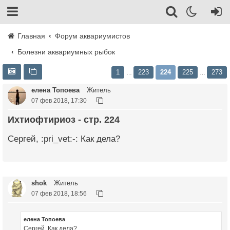
Главная
Форум аквариумистов
Болезни аквариумных рыбок
1
223
224
225
273
…
…
елена Топоева
Житель
07 фев 2018, 17:30
Ихтиофтириоз - стр. 224
Сергей, :pri_vet:-: Как дела?
shok
Житель
07 фев 2018, 18:56
елена Топоева
Сергей, Как дела?