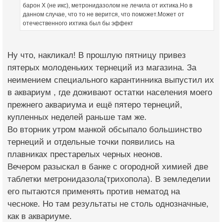
барон Х (не икс), метронидазолом не лечила от ихтика.Но в
данном случае, что то не верится, что поможет.Может от
отечественного ихтика был бы эффект
Ну что, накликал! В прошлую пятницу привез
пятерых молоденьких тернеций из магазина. За
неимением специального карантинника выпустил их
в аквариум , где доживают остатки населения моего
прежнего аквариума и ещё пятеро тернеций,
купленных неделей раньше там же.
Во вторник утром манкой обсыпало большинство
тернеций и отдельные точки появились на
плавниках престарелых черных неонов.
Вечером разыскал в банке с огородной химией две
таблетки метронидазола(трихопола). В земледелии
его пытаются применять против нематод на
чесноке. Но там результаты не столь однозначные,
как в аквариуме.