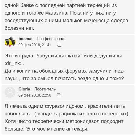
одной банке с последней партией тернеций из
одного и того же магазина. Пока ни у них, ни у
соседствующих с ними мальков меченосца следов
болезни нет.
bosmat
Профессионал
09 фев 2018, 21:41
Это из ряда "бабушкины сказки" или дедушкины
:dr_ink: .
Да и копии на обоюдных форумах замучили :nez-
nayu: , что за смысл печатать везде одно и тоже?
Gloria
Посетитель
09 фев 2018, 22:58
Я лечила одним фуразолидоном , красители лить
побоялась , ( вроде харацинка их плохо переносит).
Хотя чисто теоретически метронидазол подходит
больше. Это мое мнение аптекаря.