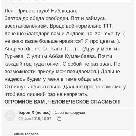
Лен. Приветствую! Наблюдал.
Завтра до обеда свободен. Вот и займусь
восстановлением. Вроде всё нормально ТТТ.
Конечно благодаря вам и Андрею :ro_za: :cve_ty: (
не знаю какие больше нравятся? Я про цветы. ).
Андрею :dr_ink: :al_kana_ft: :-): . (Друг у меня из
Гурьева. С улицы Аббая Кумамбаева. Почти
каждый год туда гоняет. С собой не раз звал. По
возможности приеду мож повидаемся.) Дальше
надеюсь будем у меня в теме общаться.
Отпишусь обязательно. Дальше просто сам смогу,
чтоб вас лишний раз не напрягать.
ОГРОМНОЕ ВАМ , ЧЕЛОВЕЧЕСКОЕ СПАСИБО!!!
барон Х (не икс)
Свой на форуме
09 фев 2018, 10:37
елена Топоева