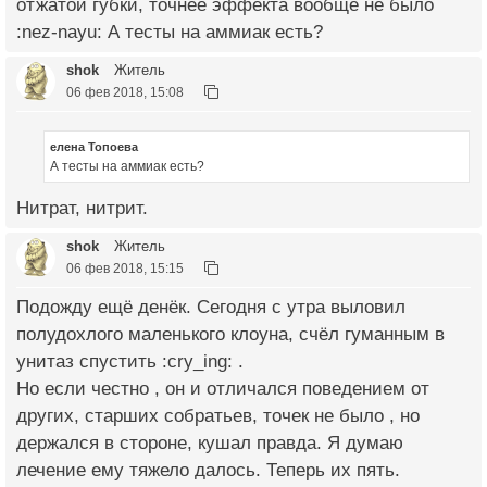
отжатой губки, точнее эффекта вообще не было
:nez-nayu: А тесты на аммиак есть?
shok
Житель
06 фев 2018, 15:08
елена Топоева
А тесты на аммиак есть?
Нитрат, нитрит.
shok
Житель
06 фев 2018, 15:15
Подожду ещё денёк. Сегодня с утра выловил
полудохлого маленького клоуна, счёл гуманным в
унитаз спустить :cry_ing: .
Но если честно , он и отличался поведением от
других, старших собратьев, точек не было , но
держался в стороне, кушал правда. Я думаю
лечение ему тяжело далось. Теперь их пять.