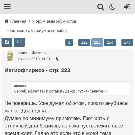
Главная
Форум аквариумистов
Болезни аквариумных рыбок
1
222
223
224
273
…
…
shok
Житель
04 фев 2018, 11:31
Ихтиофтириоз - стр. 223
bosmat
Сергей, может так и оставить декор , тусняк зачетный
Не поверишь. Уже думал об этом, просто анубиасы
жалко. Два ведра.
Думаю по минимуму примотаю. Грот хоть и
отличный для боциков, но пока пусть лежит, своё
время ждёт. Ладно это если что в моей теме