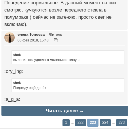
Поведение нормальное. В данный момент на них
смотрю, кучкуются возле переднего стекла в
полумраке ( сейчас не затеняю, просто свет не
включаю).
елена Топоева
Житель
06 фев 2018, 15:48
shok
выловил полудохлого маленького клоуна
:cry_ing:
shok
Подожду ещё денёк
:a_g_a:
Читать далее →
1
222
223
224
273
…
…