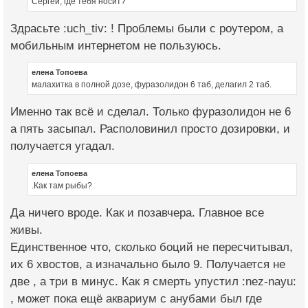
Сергей, где тебя носит?
Здрасьте :uch_tiv: ! Проблемы были с роутером, а
мобильным интернетом не пользуюсь.
елена Топоева
малахитка в полной дозе, фуразолидон 6 таб, делагил 2 таб.
Именно так всё и сделал. Только фуразолидон не 6
а пять засыпал. Располовинил просто дозировки, и
получается угадал.
елена Топоева
.Как там рыбы?
Да ничего вроде. Как и позавчера. Главное все
живы.
Единственное что, сколько боций не пересчитывал,
их 6 хвостов, а изначально было 9. Получается не
две , а три в минус. Как я смерть упустил :nez-nayu:
, может пока ещё аквариум с анубами был где