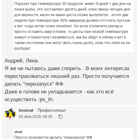
Паразит при температуре 30 градусов .живет 8 дней + два дня на
поиск рыбы, это составляет десять дней. плюс минус четыре дня
для верности, мало-ли какая циста позже вылупится....итого две
недели при температуре 30% аквариум должен отстоять пустым
и вот тогда ихтик точно погибнет. Но если отключить грелку и
просто оставить акву в покое, то цисты при низкой температуре
замрут и перестанут развиваться, как бы уйдут в спячку и вот в
таком состоянии они могут жить очень долго, пока что-либо их не
разбудит.
Андрей, Лена.
Я же не пытаюсь даже спорить . В моих интересах
перестраховаться лишний раз. Просто получается
делать "перезапуск" ФФ.
Даже в голове не укладывается - как это всё
осуществить :ps_ih:
bosmat
Профессионал
02 фев 2018, 06:30
shok
Просто получается делать "перезапуск" ФФ.