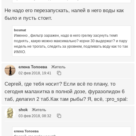
Не надо его перезапускать, налей в него воды как
было и пусть стоит.
bosmat
Именно , фильтр заражен, надо в него грелку засунуть темп
поднять , какую можно максимально? корни 30 выдержат? и пару
недель не трогать, следить за уровнем, подливать воду как то так
ИМХО.
елена Топоева
Житель
02 фев 2018, 19:41
Сергей, где тебя носит? Если всё по плану, то
сегодня малахитка в полной дозе, фуразолидон 6
таб, делагил 2 таб.Как там рыбы? Я, всё, :pro_spal:
shok
Житель
03 фев 2018, 08:32
елена Топоева