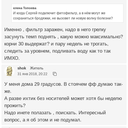
елена Топоева
И когда Сергей подключит фитофильтр, а в нём могут же
сохраниться бродяжки, не вызовет ли новую волну болезни?
Именно , фильтр заражен, надо в него грелку
засунуть темп поднять , какую можно максимально?
корни 30 выдержат? и пару недель не трогать,
следить за уровнем, подливать воду как то так
ИМХО.
shok
Житель
31 янв 2018, 20:22
У меня дома 29 градусов. В стоячем фф думаю так-
же.
А разве ихтик без носителей может хотя бы неделю
прожить?
Надо инете полазать , поискать. Интересный
вопрос, а я об этом и не подумал.