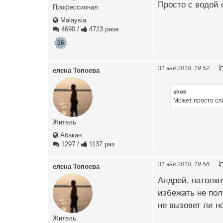
Просто с водой 
Профессионал
Malaysia
4690
/
4723 раза
16
31 янв 2018, 19:52
елена Топоева
shok
Может просто сл
Житель
Абакан
1297
/
1137 раз
31 янв 2018, 19:56
елена Топоева
Андрей, натолкн
избежать не пол
не вызовет ли н
Житель