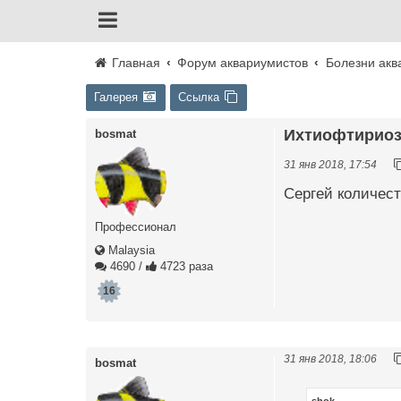
Главная
Форум аквариумистов
Болезни акв
Галерея
Ссылка
Ихтиофтириоз 
bosmat
31 янв 2018, 17:54
Сергей количест
Профессионал
Malaysia
4690
/
4723 раза
16
31 янв 2018, 18:06
bosmat
shok