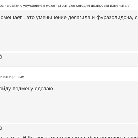
с - в связи с улучшением может стоит уже сегодня дозировки изменить ?
омешает , это уменьшение делагила и фуразолидона, се
вится и решим
пойду подмену сделаю.
 :a_g_a: Я бы делагил уменьшила, фуразолидон и зелён