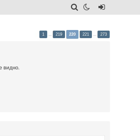
1
219
220
221
273
…
…
е видно.