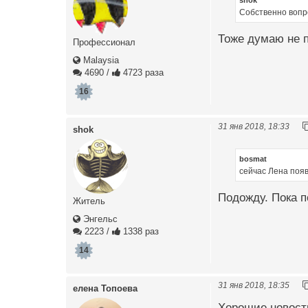
Собственно вопро
Тоже думаю не п
Профессионал
Malaysia
4690
/
4723 раза
16
31 янв 2018, 18:33
shok
bosmat
сейчас Лена поя
Подожду. Пока 
Житель
Энгельс
2223
/
1338 раз
14
31 янв 2018, 18:35
елена Топоева
Хорошие новости