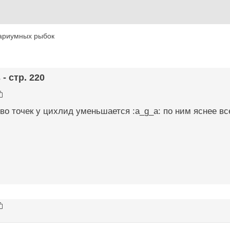
ариумных рыбок
- стр. 220
во точек у цихлид уменьшается :a_g_a: по ним яснее вс