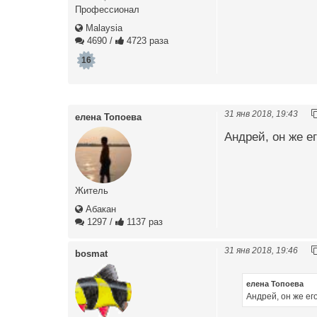
Профессионал
Malaysia
4690
/
4723 раза
16
31 янв 2018, 19:43
елена Топоева
Андрей, он же е
Житель
Абакан
1297
/
1137 раз
31 янв 2018, 19:46
bosmat
елена Топоева
Андрей, он же ег