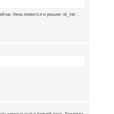
йчас Лена появится и решим :dr_ink: .
ку сегодня ещё в полной дозе. Делагила