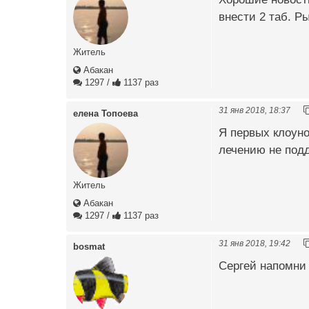
внести 2 таб. Р
Житель
Абакан
1297
/
1137 раз
31 янв 2018, 18:37
елена Топоева
Я первых клоуно
лечению не подд
Житель
Абакан
1297
/
1137 раз
31 янв 2018, 19:42
bosmat
Сергей напомни 