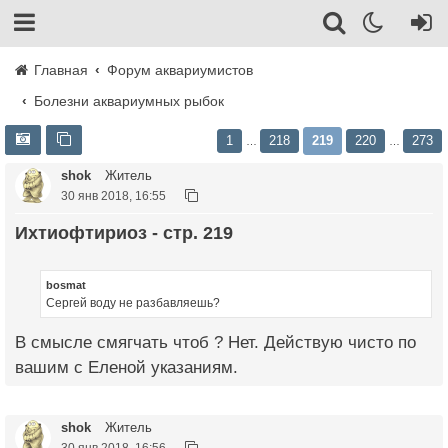
Главная
Форум аквариумистов
Болезни аквариумных рыбок
1
218
219
220
273
…
…
shok
Житель
30 янв 2018, 16:55
Ихтиофтириоз - стр. 219
bosmat
Сергей воду не разбавляешь?
В смысле смягчать чтоб ? Нет. Действую чисто по
вашим с Еленой указаниям.
shok
Житель
30 янв 2018, 16:56