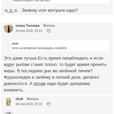
?Фуразолидон третий раз
:a_g_a: . Зелёнку или контралк надо?
елена Топоева
Житель
30 янв 2018, 19:12
shok
хочу на вечерние процедуры перейти
Это даже лучше.Есть время понаблюдать и если
вдруг рыбам станет плохо, то будет время принять
меры. В последние дни же зелёнкой лечим?
Фуразолидон и зелёнку в полной дозе, делагил
довносится. А
потом
надо будет дозировку
изменить.
shok
Житель
30 янв 2018, 19:18
:-ok-: