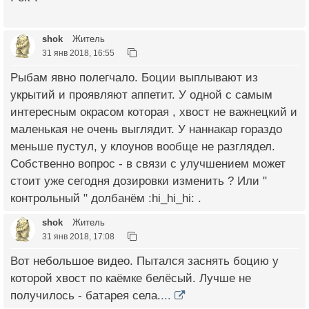
shok
Житель
31 янв 2018, 16:55
Рыбам явно полегчало. Боции выплывают из
укрытий и проявляют аппетит. У одной с самым
интересным окрасом которая , хвост не важнецкий и
маленькая не очень выглядит. У наннакар гораздо
меньше пустул, у клоунов вообще не разглядел.
Собственно вопрос - в связи с улучшением может
стоит уже сегодня дозировки изменить ? Или "
контрольный " долбанём :hi_hi_hi: .
shok
Житель
31 янв 2018, 17:08
Вот небольшое видео. Пытался заснять боцию у
которой хвост по каёмке белёсый. Лучше не
получилось - батарея села.
...