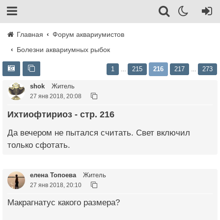
Главная
Форум аквариумистов
Болезни аквариумных рыбок
1
215
216
217
273
…
…
shok
Житель
27 янв 2018, 20:08
Ихтиофтириоз - стр. 216
Да вечером не пытался считать. Свет включил
только сфотать.
елена Топоева
Житель
27 янв 2018, 20:10
Макрагнатус какого размера?