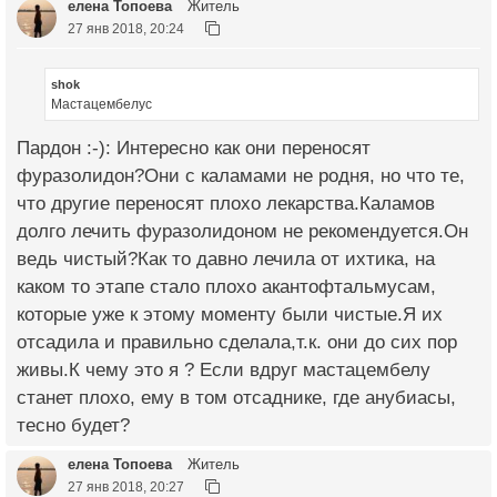
елена Топоева
Житель
27 янв 2018, 20:24
shok
Мастацембелус
Пардон :-): Интересно как они переносят
фуразолидон?Они с каламами не родня, но что те,
что другие переносят плохо лекарства.Каламов
долго лечить фуразолидоном не рекомендуется.Он
ведь чистый?Как то давно лечила от ихтика, на
каком то этапе стало плохо акантофтальмусам,
которые уже к этому моменту были чистые.Я их
отсадила и правильно сделала,т.к. они до сих пор
живы.К чему это я ? Если вдруг мастацембелу
станет плохо, ему в том отсаднике, где анубиасы,
тесно будет?
елена Топоева
Житель
27 янв 2018, 20:27