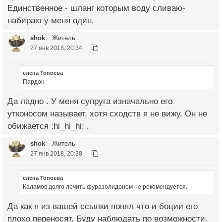
Единственное - шланг которым воду сливаю-
набираю у меня один.
shok
Житель
27 янв 2018, 20:34
елена Топоева
Пардон
Да ладно . У меня супруга изначально его
утконосом называет, хотя сходств я не вижу. Он не
обижается :hi_hi_hi: .
shok
Житель
27 янв 2018, 20:38
елена Топоева
Каламов долго лечить фуразолидоном не рекомендуется.
Да как я из вашей ссылки понял что и боции его
плохо переносят. Буду наблюдать по возможности.