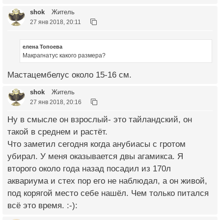
shok
Житель
27 янв 2018, 20:11
елена Топоева
Макрагнатус какого размера?
Мастацембелус около 15-16 см.
shok
Житель
27 янв 2018, 20:16
Ну в смысле он взрослый- это тайландский, он
такой в среднем и растёт.
Что заметил сегодня когда анубиасы с гротом
убирал. У меня оказывается двы агамикса. Я
второго около года назад посадил из 170л
аквариума и стех пор его не наблюдал, а он живой,
под корягой место себе нашёл. Чем только питался
всё это время. :-):