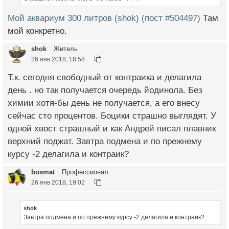
Мой аквариум 300 литров (shok) (пост #504497)
Там
мой конкретно.
shok
Житель
26 янв 2018, 18:58
Т.к. сегодня свободный от контраика и делагила
день . но так получается очередь йодинола. Без
химии хотя-бы день не получается, а его внесу
сейчас сто процентов. Боцики страшно выглядят. У
одной хвост страшный и как Андрей писал плавник
верхний поджат. Завтра подмена и по прежнему
курсу -2 делагила и контраик?
bosmat
Профессионал
26 янв 2018, 19:02
shok
Завтра подмена и по прежнему курсу -2 делагила и контраик?