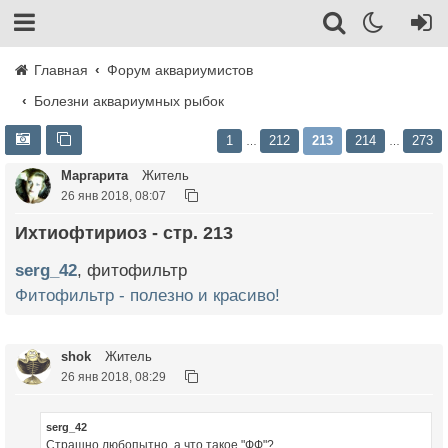
Главная
Форум аквариумистов
Болезни аквариумных рыбок
1
212
213
214
273
…
…
Маргарита
Житель
26 янв 2018, 08:07
Ихтиофтириоз - стр. 213
serg_42
, фитофильтр
Фитофильтр - полезно и красиво!
shok
Житель
26 янв 2018, 08:29
serg_42
Страшно любопытно, а что такое "ФФ"?