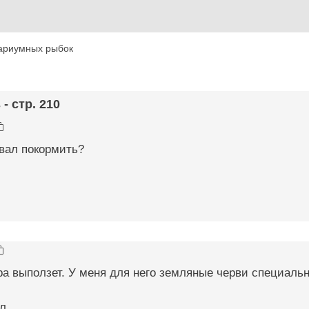
ариумных рыбок
- стр. 210
вал покормить?
тра выползет. У меня для него земляные черви специальн
л.