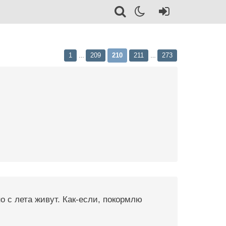
1
209
210
211
273
…
…
о с лета живут. Как-если, покормлю