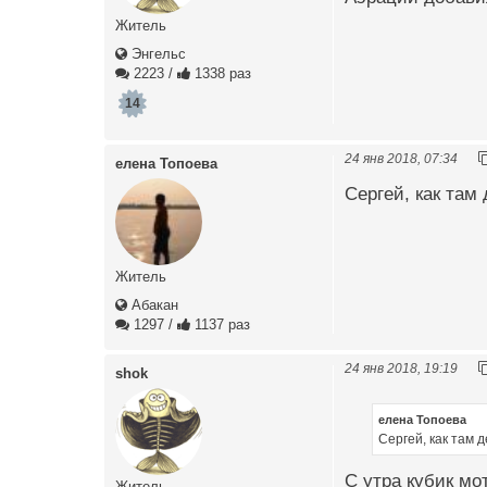
Житель
Энгельс
2223
/
1338 раз
14
24 янв 2018, 07:34
елена Топоева
Сергей, как там
Житель
Абакан
1297
/
1137 раз
24 янв 2018, 19:19
shok
елена Топоева
Сергей, как там 
С утра кубик мо
Житель