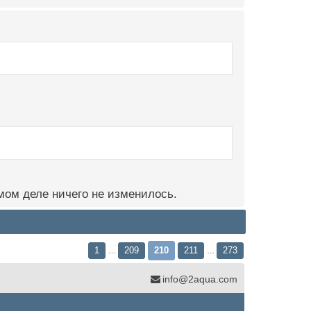
мом деле ничего не изменилось.
1
209
210
211
273
…
…
info@2aqua.com