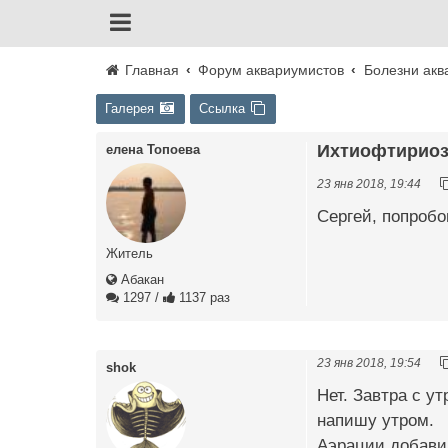
Главная
Форум аквариумистов
Болезни акв
Галерея
Ссылка
Ихтиофтириоз 
елена Топоева
23 янв 2018, 19:44
Сергей, попробо
Житель
Абакан
1297
/
1137 раз
23 янв 2018, 19:54
shok
Нет. Завтра с у
напишу утром.
Аэрации добави