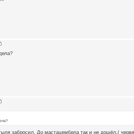
 дела?
дела?
тыля забросил. До мастацембела так и не дошёл.( червя 