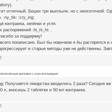
боту).
тит отличный. Боции три выплыли, но с неохоточкой. 
:ny_tik: :cry_ing:
ё контраика, зелёнки и угля.
распоряжений :hi_hi_hi: .
пасибо за поддержку!
 всего понаписано. Был бы новичком я бы растерялся и
прогрессирует и старые методы уже не действенны. Завт
оиспечённую выловил с утра всплывшую
ing: Получается лекарства вводились 2 раза? Сегодня же
 л, вносишь 2 таблетки и 50 мл контраика.