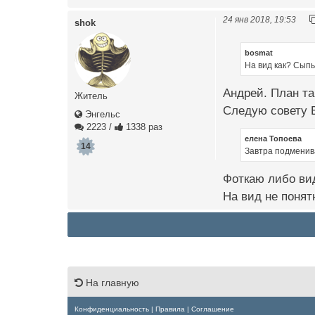
24 янв 2018, 19:53
shok
bosmat
На вид как? Сыпь
Андрей. План та
Житель
Следую совету 
Энгельс
2223
/
1338 раз
елена Топоева
14
Завтра подменива
Фоткаю либо ви
На вид не понят
На главную
Конфиденциальность
|
Правила
|
Соглашение