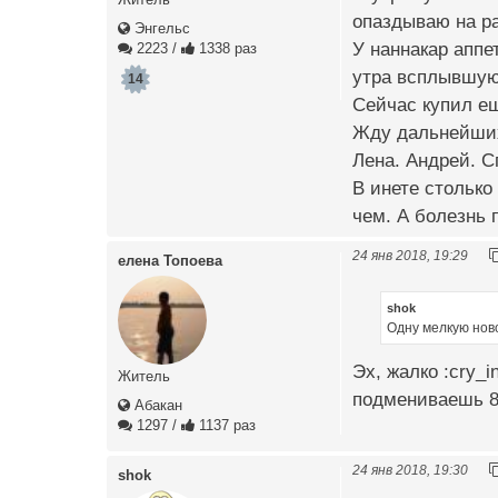
опаздываю на ра
Энгельс
У наннакар аппе
2223
/
1338 раз
утра всплывшую. 
14
Сейчас купил ещ
Жду дальнейших 
Лена. Андрей. С
В инете столько
чем. А болезнь 
24 янв 2018, 19:29
елена Топоева
shok
Одну мелкую нов
Эх, жалко :cry_
Житель
подмениваешь 80
Абакан
1297
/
1137 раз
24 янв 2018, 19:30
shok