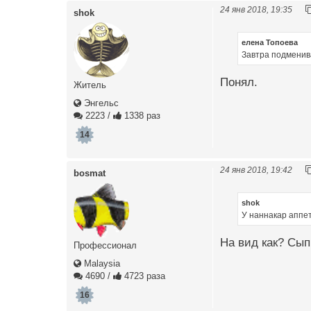
24 янв 2018, 19:35
shok
елена Топоева
Завтра подменива
Понял.
Житель
Энгельс
2223
/
1338 раз
14
24 янв 2018, 19:42
bosmat
shok
У наннакар аппет
На вид как? Сып
Профессионал
Malaysia
4690
/
4723 раза
16