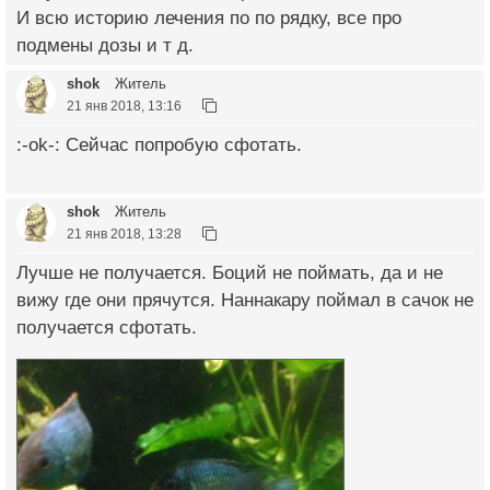
И всю историю лечения по по рядку, все про
подмены дозы и т д.
shok
Житель
21 янв 2018, 13:16
:-ok-: Сейчас попробую сфотать.
shok
Житель
21 янв 2018, 13:28
Лучше не получается. Боций не поймать, да и не
вижу где они прячутся. Наннакару поймал в сачок не
получается сфотать.