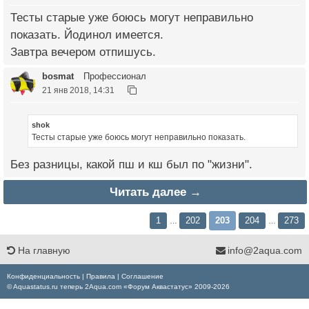
Тесты старые уже боюсь могут неправильно
показать. Йодинол имеется.
Завтра вечером отпишусь.
bosmat
Профессионал
21 янв 2018, 14:31
shok
Тесты старые уже боюсь могут неправильно показать.
Без разницы, какой пш и кш был по "жизни".
Читать далее →
1
202
203
204
273
…
…
На главную
info@2aqua.com
Конфиденциальность
|
Правила
|
Соглашение
© Aquastatus.ru теперь 2Aqua.com «Форум Аквастатус» 2009-2026