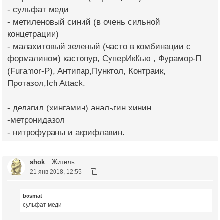
- сульфат меди
- метиленовый синий (в очень сильной
концетрации)
- малахитовый зеленый (часто в комбинации с
формалином) кастопур, СуперИкКью , Фурамор-П
(Furamor-P), Антипар,Пунктол, Контраик,
Протазол,Ich Attack.
- делагил (хингамин) анальгин хинин
-метронидазол
- нитрофураны и акрифлавин.
shok
Житель
21 янв 2018, 12:55
bosmat
сульфат меди