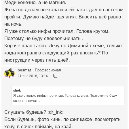
Меди конечно, а не магния.
Жена по делам поехала и я ей наказ дал по аптекам
пройти. Думаю найдёт делагил. Вносить всё равно
на ночь.
Я уже столько инфы прочитал. Голова кругом.
Поэтому не буду своевольничать .
Короче план таков- Лечу по Диминой схеме, только
когда контралк в следующий раз вносить? По
инструкции через пять дней.
bosmat
Профессионал
21 янв 2018, 13:14
shok
Я уже столько инфы прочитал. Голова кругом. Поэтому не буду
своевольничать .
Слушать будешь? :dr_ink:
Если будешь, фото кинь, по фиг какое ,посмотреть
хочу, в сачек поймай, на край.