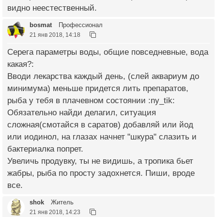
видно неестественный.
bosmat
Профессионал
21 янв 2018, 14:18
Серега параметры воды, общие повседневные, вода
какая?:
Вводи лекарства каждый день, (слей аквариум до
минимума) меньше придется лить препаратов,
рыба у тебя в плачевном состоянии :ny_tik:
Обязательно найди делагил, ситуация
сложная(смотайся в саратов) добавляй или йод
или иодинол, на глазах начнет "шкура" слазить и
бактериалка попрет.
Увеличь продувку, ты не видишь, а тропика бьет
жабры, рыба по просту задохнется. Пиши, вроде
все.
shok
Житель
21 янв 2018, 14:23