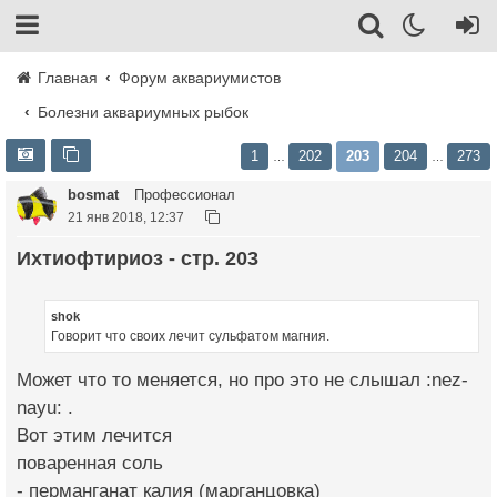
Главная
Форум аквариумистов
Болезни аквариумных рыбок
1
202
203
204
273
…
…
bosmat
Профессионал
21 янв 2018, 12:37
Ихтиофтириоз - стр. 203
shok
Говорит что своих лечит сульфатом магния.
Может что то меняется, но про это не слышал :nez-
nayu: .
Вот этим лечится
поваренная соль
- перманганат калия (марганцовка)