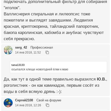
подключать дополнительный фильтр для собирания
"иголок".
Валлиснерия спиральная и лилеопсис тоже
пожелтели и выглядят завядшими. Людвигия
красная, криптокорина, тайландский папоротник,
бакопа каролинская, кабомба и анубиас чувствуют
себя прекрасно.
serg_42
Профессионал
14 янв 2018, 11:52
tana13133
осыпался хлеще новогодней ёлки к маю
Да, как тут в одной теме правильно выразился
Ю.В.
,
роголистник - он как камикадзе, первым сосёт из
воды в себя всякую дрянь :-):
Сергей2108
Свой на форуме
14 янв 2018, 12:26