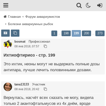
Главная
Форум аквариумистов
Болезни аквариумных рыбок
1
198
199
200
273
…
…
bosmat
Профессионал
08 янв 2018, 07:57
Ихтиофтириоз - стр. 199
Это ихтик, неоны могут не выдержать полные дозы
антипара, лучше лечить половинными дозами.
tana13133
Участник
08 янв 2018, 20:42
Вернулась, насчёт всех сказать не могу, видела
только 2 акантофтальмусов из 4х днём, вроде