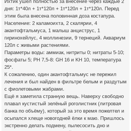
Ихтик ушёл полностью за внесение через каждые 2
дня: 1т*40л + 1т*120л + 1т*120л + 1т*120л. Перед
этим была внесена половинная доза костапура.
Население: 2 каламоихта, 2 скалярии, 4
акантофтальмуса, 1 малыш анциструс, 1
гиринохейлус, 4 моллинезии, 9 тернеций. Аквариум
120л с живыми растениями.
Параметры воды: аммиак, нитриты 0; нитраты 5-10;
фосфаты 5; PH 7,5-8: GH 16 и KH 10, температура
25*.
К сожалению, один акантофтальмус не пережил
лечения и был найден в фильтре белым и раздутым
с фиолетовыми жабрами.
Ещё я заметила странную вещь. Наверху свободно
плавал кустистый зелёный роголистник (литровая
банка по объёму), который за это время пожелтел и
осыпался хлеще новогодней ёлки к маю. Пришлось
экстренно делать подмену, пылесосить дно и