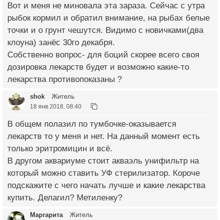
Вот и меня не миновала эта зараза. Сейчас с утра
рыбок кормил и обратил внимание, на рыбах белые
точки и о грунт чешутся. Видимо с новичками(два
клоуна) занёс 30го декабря.
Собственно вопрос- для боций скорее всего своя
дозировка лекарств будет и возможно какие-то
лекарства противопоказаны ?
shok
Житель
18 янв 2018, 08:40
В общем полазил по тумбочке-оказывается
лекарств то у меня и нет. На данный момент есть
только эритромицин и всё.
В другом аквариуме стоит акваэль унифильтр на
который можно ставить УФ стерилизатор. Короче
подскажите с чего начать лучше и какие лекарства
купить. Делагил? Метиленку?
Маргарита
Житель