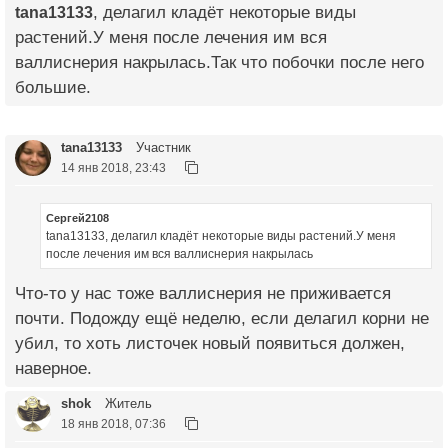
tana13133
, делагил кладёт некоторые виды
растений.У меня после лечения им вся
валлиснерия накрылась.Так что побочки после него
большие.
tana13133
Участник
14 янв 2018, 23:43
Сергей2108
tana13133, делагил кладёт некоторые виды растений.У меня
после лечения им вся валлиснерия накрылась
Что-то у нас тоже валлиснерия не приживается
почти. Подожду ещё неделю, если делагил корни не
убил, то хоть листочек новый появиться должен,
наверное.
shok
Житель
18 янв 2018, 07:36