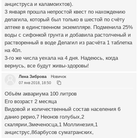
анциструса и каламоихтов).
3 января прошла непростой квест по нахождению
делагила, который был только в шестой по счёту
аптеке в единственном экземпляре. Подменила 25%
воды с сифонкой грунта и добавила растолченый и
растворенный в воде Делагил из расчёта 1 таблетка
на 40л.
3-го же числа уехала на 4 дня. Надеюсь, когда
вернусь, все будут живы-здоровы!
Лена Зиброва
Новичок
07 янв 2018, 18:50
Объём аквариума 100 литров
Его возраст 2 месяца
Видовой и количественный состав населения 6
данио рерио,7 Неонов голубых,2
скалярии,3меченосца,1 Моллинезия,1
анциструс,8барбусов суматранских,