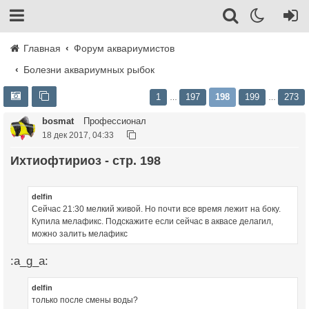
Главная
Форум аквариумистов
Болезни аквариумных рыбок
1
197
198
199
273
…
…
bosmat
Профессионал
18 дек 2017, 04:33
Ихтиофтириоз - стр. 198
delfin
Сейчас 21:30 мелкий живой. Но почти все время лежит на боку.
Купила мелафикс. Подскажите если сейчас в аквасе делагил,
можно залить мелафикс
:a_g_a:
delfin
только после смены воды?