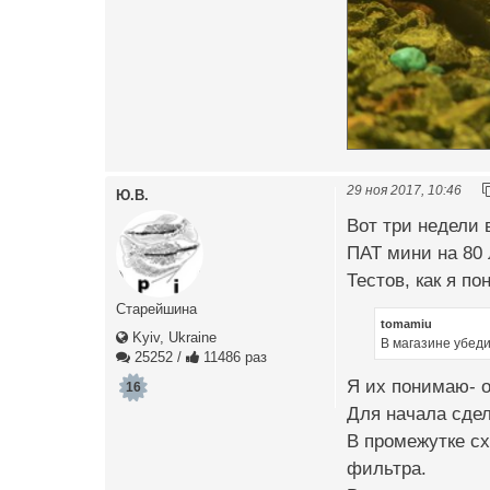
29 ноя 2017, 10:46
Ю.В.
Вот три недели 
ПАТ мини на 80 
Тестов, как я по
Старейшина
tomamiu
Kyiv, Ukraine
В магазине убеди
25252
/
11486 раз
Я их понимаю- о
16
Для начала сдел
В промежутке сх
фильтра.