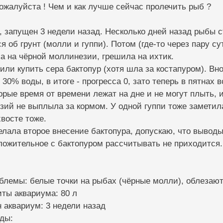
ожалуйста ! Чем и как лучше сейчас пролечить рыб ?
 запущен 3 недели назад. Несколько дней назад рыбы с
ся об грунт (молли и гуппи). Потом (где-то через пару с
а на чёрной моллинезии, грешила на ихтик.
или купить сера бактопур (хотя шла за костапуром). Вн
30% воды, в итоге - прогресса 0, зато теперь в пятнах
орые время от времени лежат на дне и не могут плыть, и
ий не выплыла за кормом. У одной гуппи тоже заметила
хвосте тоже.
елала второе внесение бактопура, допускаю, что выводы 
оложительное с бактопуром рассчитывать не приходится.
блемы: белые точки на рыбах (чёрные молли), облезаю
иты аквариума: 80 л
н аквариум: 3 недели назад
ды: