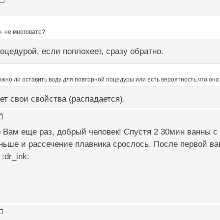
- не многовато?
оцедурой, если поплохеет, сразу обратно.
жно ли оставить воду для повторной поцедуры или есть вероятность,что она
яет свои свойства (распадается).
о Вам еще раз, добрый человек! Спустя 2 30мин ванны с 
ньше и рассечение плавника срослось. После первой в
:dr_ink: