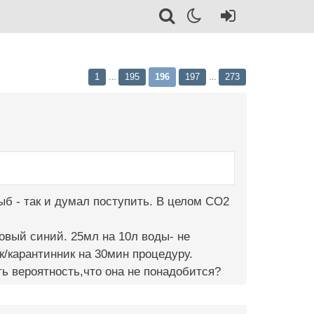
1
195
196
197
273
…
…
рыб - так и думал поступить. В целом СО2
новый синий. 25мл на 10л воды- не
к/карантинник на 30мин процедуру.
ь вероятность,что она не понадобится?