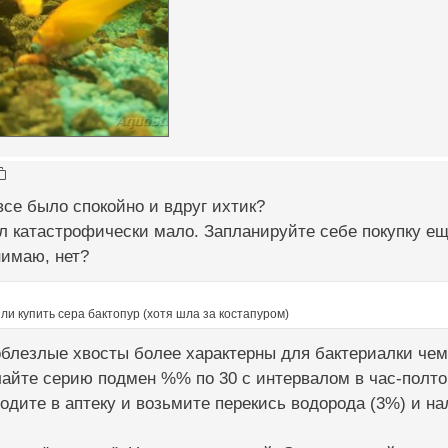
все было спокойно и вдруг ихтик?
л катастрофически мало. Запланируйте себе покупку е
нимаю, нет?
ли купить сера бактопур (хотя шла за костапуром)
блезлые хвосты более характерны для бактериалки чем
айте серию подмен %% по 30 с интервалом в час-полто
одите в аптеку и возьмите перекись водорода (3%) и на