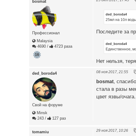
bosmat
ded_boroda4
25мл на 10л воды
Последите за пр
Профессионал
Malaysia
ded_boroda4
4690
/
4723 раза
Единственное, мо
16
Нет нельзя, тер
08 ноя 2017, 21:55
ded_boroda4
bosmat
, спасиб
стала в разы ме
цвет язвы/очага. 
Свой на форуме
Minsk
243
/
127 раз
29 ноя 2017, 10:26
tomamiu