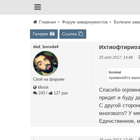
Главная
Форум аквариумистов
Болезни акв
Галерея
Ссылка
Ихтиофтириоз 
ded_boroda4
25 окт 2017, 14:48
bosmat
применяйте ванн
Свой на форуме
Minsk
Спасибо огромно
243
/
127 раз
придет и буду д
С другой сторон
многовато? У ме
Единственное, м
25 окт 2017, 17:45