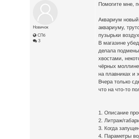
Помогите мне, п
Аквариум новый,
аквариуму, трут
Новичок
пузырьки воздух
СПб
3
В магазине убед
делала подмены 
хвостами, некот
чёрных моллинез
на плавниках и 
Вчера только сд
что на что-то п
1. Описание про
2. Литраж/габар
3. Когда запуще
4. Параметры во