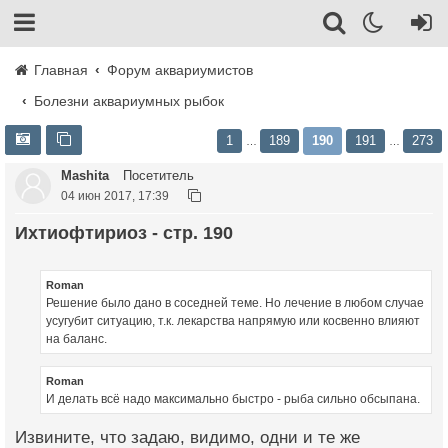
Главная
Форум аквариумистов
Болезни аквариумных рыбок
1
189
190
191
273
…
…
Mashita
Посетитель
04 июн 2017, 17:39
Ихтиофтириоз - стр. 190
Roman
Решение было дано в соседней теме. Но лечение в любом случае
усугубит ситуацию, т.к. лекарства напрямую или косвенно влияют
на баланс.
Roman
И делать всё надо максимально быстро - рыба сильно обсыпана.
Извините, что задаю, видимо, одни и те же