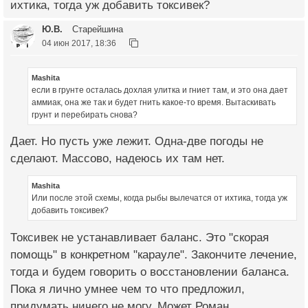
ихтика, тогда уж добавить токсивек?
Ю.В.
Старейшина
04 июн 2017, 18:36
Mashita
если в грунте осталась дохлая улитка и гниет там, и это она дает
аммиак, она же так и будет гнить какое-то время. Вытаскивать
грунт и перебирать снова?
Дает. Но пусть уже лежит. Одна-две погоды не
сделают. Массово, надеюсь их там нет.
Mashita
Или после этой схемы, когда рыбы вылечатся от ихтика, тогда уж
добавить токсивек?
Токсивек не устанавливает баланс. Это "скорая
помощь" в конкретном "карауле". Закончите лечение,
тогда и будем говорить о восстановлении баланса.
Пока я лично умнее чем то что предложил,
придумать ничего не могу. Может Роман