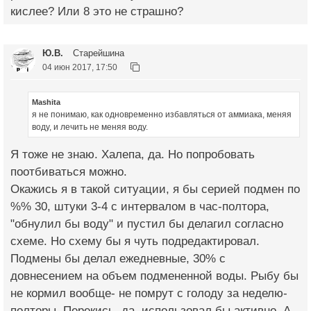
кислее? Или 8 это не страшно?
Ю.В.
Старейшина
04 июн 2017, 17:50
Mashita
я не понимаю, как одновременно избавляться от аммиака, меняя
воду, и лечить не меняя воду.
Я тоже не знаю. Халепа, да. Но попробовать
поотбиваться можно.
Окажись я в такой ситуации, я бы серией подмен по
%% 30, штуки 3-4 с интервалом в час-полтора,
"обнулил бы воду" и пустил бы делагил согласно
схеме. Но схему бы я чуть подредактировал.
Подмены бы делал ежедневные, 30% с
довнесением на объем подмененной воды. Рыбу бы
не кормил вообще- не помрут с голоду за неделю-
полторы. Перекись, да, использовал бы активно. А