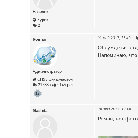
Новичок
Курск
2
01 май 2017, 17:43
Roman
Обсуждение отд
Напоминаю, что
Администратор
СПб / Энкарнасьон
21733
/
9145 раз
17
04 июн 2017, 12:44
Mashita
Роман, вот фото