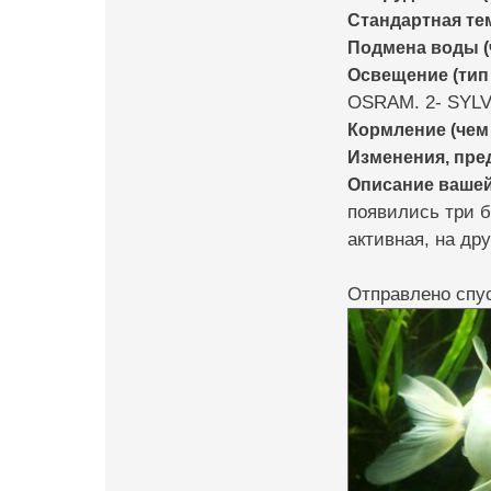
Стандартная те
Подмена воды (
Освещение (тип 
OSRAM. 2- SYL
Кормление (чем 
Изменения, пр
Описание ваше
появились три б
активная, на дру
Отправлено спус