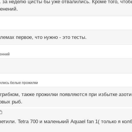
.к. за неделю цисты бы уже отвалились. Кроме того, чтоб
енений.
емах первое, что нужно - это тесты.
енний
ились белые прожилки
грибком, также прожилки появляются при избытке азоти
овых рыб.
етили. Tetra 700 и маленький Aquael fan 1( только я кол