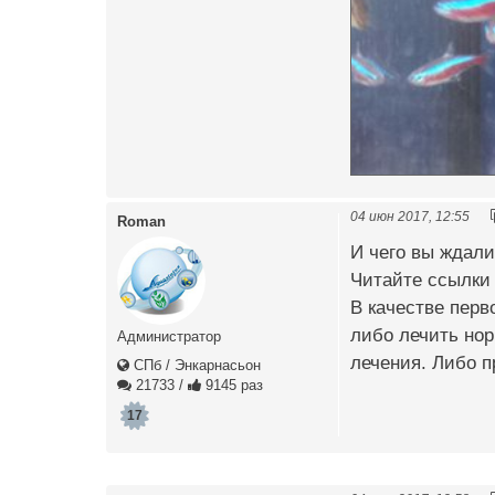
04 июн 2017, 12:55
Roman
И чего вы ждал
Читайте ссылки
В качестве перв
либо лечить но
Администратор
лечения. Либо п
СПб / Энкарнасьон
21733
/
9145 раз
17