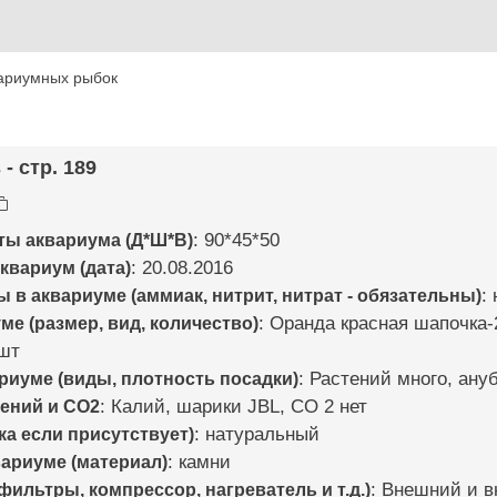
ариумных рыбок
- стр. 189
ты аквариума (Д*Ш*В)
: 90*45*50
квариум (дата)
: 20.08.2016
в аквариуме (аммиак, нитрит, нитрат - обязательны)
:
е (размер, вид, количество)
: Оранда красная шапочка-
4шт
риуме (виды, плотность посадки)
: Растений много, ану
ений и CO2
: Калий, шарики JBL, СО 2 нет
ка если присутствует)
: натуральный
вариуме (материал)
: камни
ильтры, компрессор, нагреватель и т.д.)
: Внешний и 