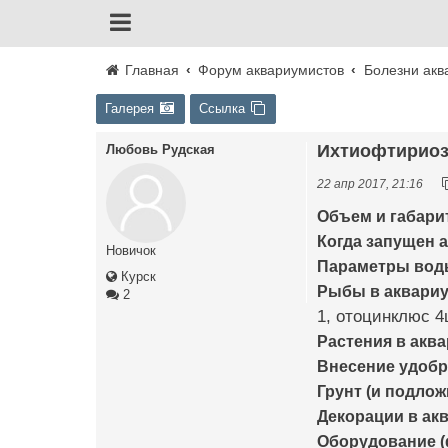
Главная
Форум аквариумистов
Болезни акв
Галерея
Ссылка
Ихтиофтириоз 
Любовь Рудская
22 апр 2017, 21:16
Объем и габари
Когда запущен а
Новичок
Параметры воды 
Курск
Рыбы в аквариум
2
1, отоцинклюс 
Растения в аква
Внесение удобр
Грунт (и подлож
Декорации в ак
Оборудование (ф