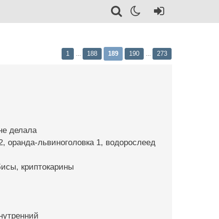
1
188
189
190
273
…
…
 не делала
2, оранда-львиноголовка 1, водорослеед
бисы, криптокарины
внутренний