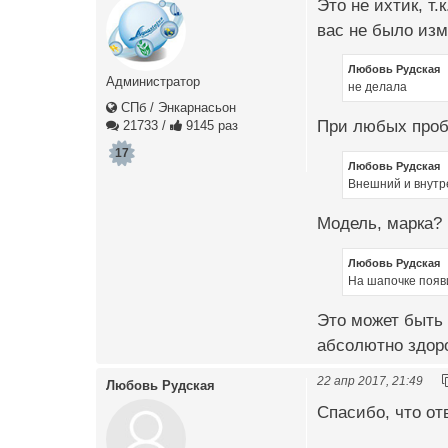
Это не ихтик, т
вас не было изм
Любовь Рудская
Администратор
не делала
СПб / Энкарнасьон
При любых пробл
21733
/
9145 раз
17
Любовь Рудская
Внешний и внутр
Модель, марка?
Любовь Рудская
На шапочке появ
Это может быть 
абсолютно здор
22 апр 2017, 21:49
Любовь Рудская
Спасибо, что отв