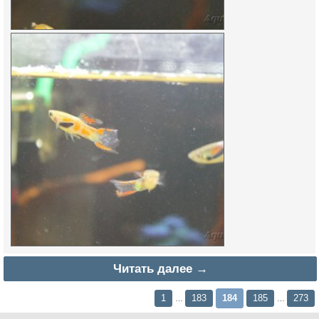
Читать далее →
1
183
184
185
273
…
…