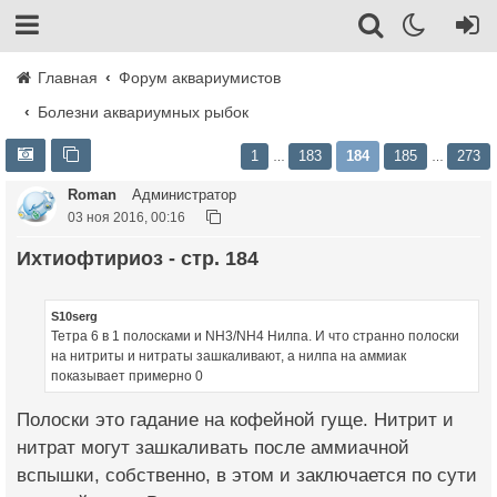
Главная
Форум аквариумистов
Болезни аквариумных рыбок
1
183
184
185
273
…
…
Roman
Администратор
03 ноя 2016, 00:16
Ихтиофтириоз - стр. 184
S10serg
Тетра 6 в 1 полосками и NH3/NH4 Нилпа. И что странно полоски
на нитриты и нитраты зашкаливают, а нилпа на аммиак
показывает примерно 0
Полоски это гадание на кофейной гуще. Нитрит и
нитрат могут зашкаливать после аммиачной
вспышки, собственно, в этом и заключается по сути