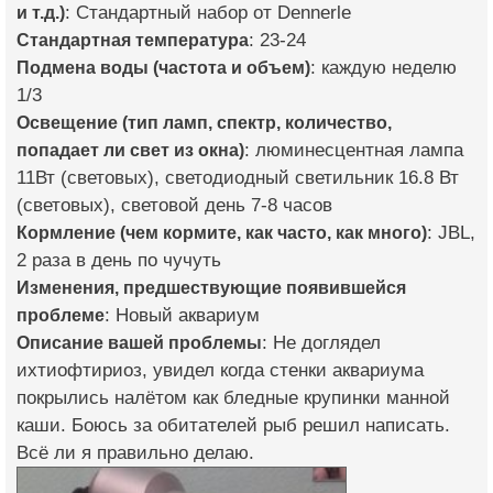
и т.д.)
: Стандартный набор от Dennerle
Стандартная температура
: 23-24
Подмена воды (частота и объем)
: каждую неделю
1/3
Освещение (тип ламп, спектр, количество,
попадает ли свет из окна)
: люминесцентная лампа
11Вт (световых), светодиодный светильник 16.8 Вт
(световых), световой день 7-8 часов
Кормление (чем кормите, как часто, как много)
: JBL,
2 раза в день по чучуть
Изменения, предшествующие появившейся
проблеме
: Новый аквариум
Описание вашей проблемы
: Не доглядел
ихтиофтириоз, увидел когда стенки аквариума
покрылись налётом как бледные крупинки манной
каши. Боюсь за обитателей рыб решил написать.
Всё ли я правильно делаю.