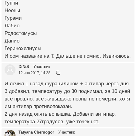
Гуппи
Неоны
Гурами
Лабио
Родостомусы
Данио
Геринохелиусы
И сом название на Т. Дальше не помню. Извиняюсь.
DiNiS
Участник
12 янв 2017, 14:28
Я лечил 1 назад фурацилином + антипар через дня
3 добавил, температуру до 30 поднимал, за 10 дней
все прошло, все живы,даже неоны не померли, хотя
им антипар противопоказан.
2 дня назад опять вспышка. Добавли антипар,
температура 27градусов, уже точек нет.
Tatyana Chernogor
Участник