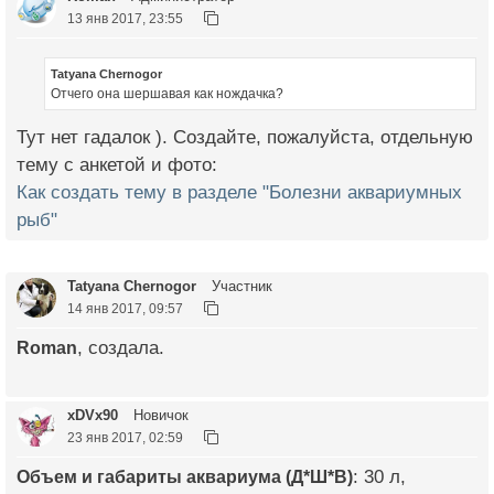
13 янв 2017, 23:55
Tatyana Chernogor
Отчего она шершавая как нождачка?
Тут нет гадалок ). Создайте, пожалуйста, отдельную
тему с анкетой и фото:
Как создать тему в разделе "Болезни аквариумных
рыб"
Tatyana Chernogor
Участник
14 янв 2017, 09:57
Roman
, создала.
xDVx90
Новичок
23 янв 2017, 02:59
Объем и габариты аквариума (Д*Ш*В)
: 30 л,