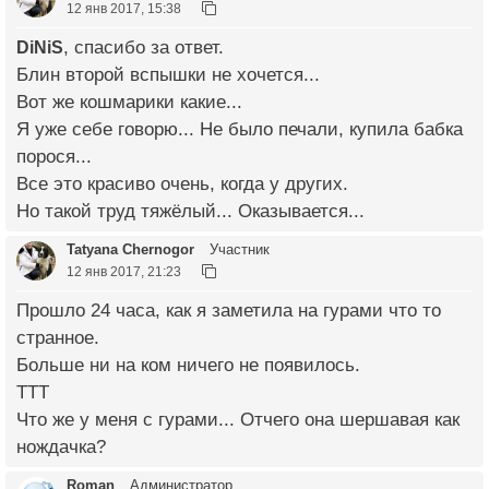
12 янв 2017, 15:38
DiNiS
, спасибо за ответ.
Блин второй вспышки не хочется...
Вот же кошмарики какие...
Я уже себе говорю... Не было печали, купила бабка
порося...
Все это красиво очень, когда у других.
Но такой труд тяжёлый... Оказывается...
Tatyana Chernogor
Участник
12 янв 2017, 21:23
Прошло 24 часа, как я заметила на гурами что то
странное.
Больше ни на ком ничего не появилось.
ТТТ
Что же у меня с гурами... Отчего она шершавая как
нождачка?
Roman
Администратор