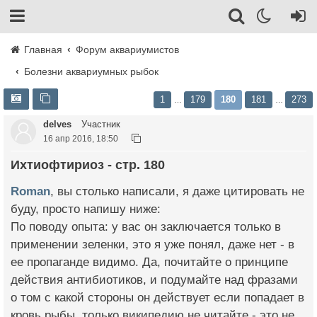
Главная
Форум аквариумистов
Болезни аквариумных рыбок
1
179
180
181
273
…
…
delves
Участник
16 апр 2016, 18:50
Ихтиофтириоз - стр. 180
Roman
, вы столько написали, я даже цитировать не
буду, просто напишу ниже:
По поводу опыта: у вас он заключается только в
применении зеленки, это я уже понял, даже нет - в
ее пропаганде видимо. Да, почитайте о принципе
действия антибиотиков, и подумайте над фразами
о том с какой стороны он действует если попадает в
кровь рыбы, только википедию не читайте - это не