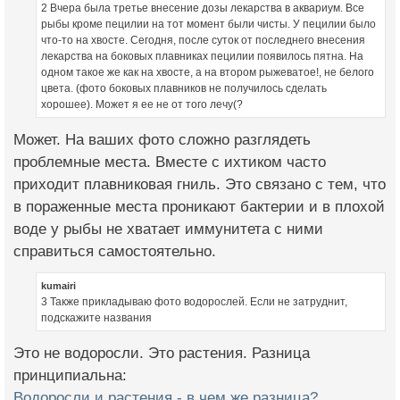
2 Вчера была третье внесение дозы лекарства в аквариум. Все
рыбы кроме пецилии на тот момент были чисты. У пецилии было
что-то на хвосте. Сегодня, после суток от последнего внесения
лекарства на боковых плавниках пецилии появилось пятна. На
одном такое же как на хвосте, а на втором рыжеватое!, не белого
цвета. (фото боковых плавников не получилось сделать
хорошее). Может я ее не от того лечу(?
Может. На ваших фото сложно разглядеть
проблемные места. Вместе с ихтиком часто
приходит плавниковая гниль. Это связано с тем, что
в пораженные места проникают бактерии и в плохой
воде у рыбы не хватает иммунитета с ними
справиться самостоятельно.
kumairi
3 Также прикладываю фото водорослей. Если не затруднит,
подскажите названия
Это не водоросли. Это растения. Разница
принципиальна:
Водоросли и растения - в чем же разница?