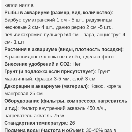
капли нилла
Рыбы в аквариуме (размер, вид, количество)
:
Барбус суматранский 1 см - 5 шт., радужницы
неоновые 2 см- 4 шт., данио рерио 2 см -5 шт.,
пельвикахромис пульхер 5/4 см - пара, анциструс 4
см- 1 шт
Растения в аквариуме (виды, плотность посадки)
:
В разновидностях пока не силён, сделаю фото
Внесение удобрений и CO2
: Нет
Грунт (и подложка если присутствует)
: Грунт
магазинный, фракци 3-5 мм, слой 3 см
Декорации в аквариуме (материал)
: Кокос, коряга
мангровая 25 см
Оборудование (фильтры, компрессор, нагреватель
и т.д.)
: Фильтр внутренний акваэль 450 л/ч.,
нагреватель акваэль 75 w
Стандартная температура
: 26
Подмена воды (частота и объем)
: 30-40% раз в