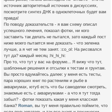
источник авторитетный источник в дискуссиях,
посмотрите синтез ДНК в одноклеточных будет вам
правда!
По поводу доказательств - я вам схему описал
успешного лечения, показал фотки, ни кого
заставить так делать не пытался, зато каждый пост
ниже моего пытается мне доказать - что зеленка
лучше, а я чет не тем занят. :co_ol: На рисовался
тут да? каждый месяц :hi_hi_hi:
Про то, что тут у вас на форуме... Я вижу что тут,
шаблонные решения и отсылки к тестам и грунтам.
Вы просто вдумайтесь далее: у меня есть тесты,
пара хороших книг по растениям и рыбе в
аквариумах, ютуб есть что бы самоделки смотреть,
знакомые есть с аквариумами - а что я тут тогда
забыл? - фотки показать какая у меня классная
банка?
Roman
, вы тут меня правильно поймите, что
если пользователь и так все знает и технически