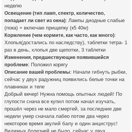
неделю
Освещение (тип ламп, спектр, количество,
попадает ли свет из окна)
: Лампы диодные слабые
(пока) + включаю прищепку (к5 40w)
Кормление (чем кормите, как часто, как много)
:
Хлопья(достались по наследству), таблетки тетра- 1
раз в день, хлопья две щепотки, 3 таблетки
Изменения, предшествующие появившейся
проблеме
: Положил корягу
Описание вашей проблемы
: Начали гибнуть рыбки,
сейчас у двух радужниц появились белые точки на
плавниках и теле
Добрый вечер! Нужна помощь опытных людей! По
глупости снача все купил потом начал изучать,
прошёл через не мало смертей, за последние две
недели умер сначала лабео потом два через
некоторое время акулий балу и один анциструс!
Видимых болезней не было, сейчас у двух