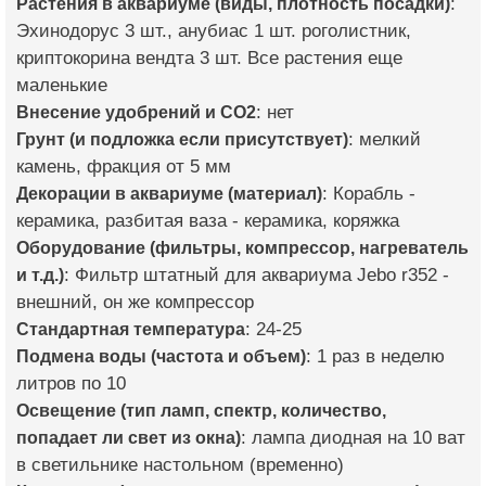
Растения в аквариуме (виды, плотность посадки)
:
Эхинодорус 3 шт., анубиас 1 шт. роголистник,
криптокорина вендта 3 шт. Все растения еще
маленькие
Внесение удобрений и CO2
: нет
Грунт (и подложка если присутствует)
: мелкий
камень, фракция от 5 мм
Декорации в аквариуме (материал)
: Корабль -
керамика, разбитая ваза - керамика, коряжка
Оборудование (фильтры, компрессор, нагреватель
и т.д.)
: Фильтр штатный для аквариума Jebo r352 -
внешний, он же компрессор
Стандартная температура
: 24-25
Подмена воды (частота и объем)
: 1 раз в неделю
литров по 10
Освещение (тип ламп, спектр, количество,
попадает ли свет из окна)
: лампа диодная на 10 ват
в светильнике настольном (временно)