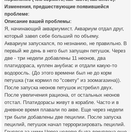
Изменения, предшествующие появившейся
проблеме
:
Описание вашей проблемы
:
Я, начинающий аквариумист. Аквариум отдал друг,
который завел себе больший по объему.
Аквариум запускался, по незнанию, не правильно. В
первый же день в него был запущен петушок. Через
две - три недели добавлены 11 неонов, два
платидораса, куплен анубиас и отдали какую-то
водоросль. (До этого времени был не до корм
петушка (так кормил по "совету" из зоомагазина)).
После запуска неонов петушок истребил двух.
После увеличения рациона, от остальных неонов
отстал. Платидорасы живут в корабле. Часто и в
дневное время плавали по акве. Еще через недели
три были добавлены две пецилии. После запуска
пецилий, петушок начал терроризировать пецилий.
Гонялся за ними.Через неделю была докуплена еще