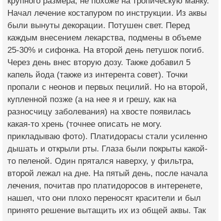
крупного размера, не похоже на тропическую манку.
Начал лечение костапуром по инструкции. Из аквы
были вынуты декорации. Потушен свет. Перед
каждым внесением лекарства, подмены в объеме
25-30% и сифонка. На второй день петушок погиб.
Через день внес вторую дозу. Также добавил 5
капель йода (также из интерента совет). Точки
пропали с неонов и первых пецилий. Но на второй,
купленной позже (а на нее я и грешу, как на
разносчицу заболевания) на хвосте появилась
какая-то хрень (точнее описать не могу.
прикладываю фото). Платидорасы стали усиленно
дышать и открыли рты. Глаза были покрыты какой-
то пеленой. Один прятался наверху, у фильтра,
второй лежал на дне. На пятый день, после начала
лечения, почитав про платидоросов в интеренете,
нашел, что они плохо переносят красители и был
принято решение вытащить их из общей аквы. Так