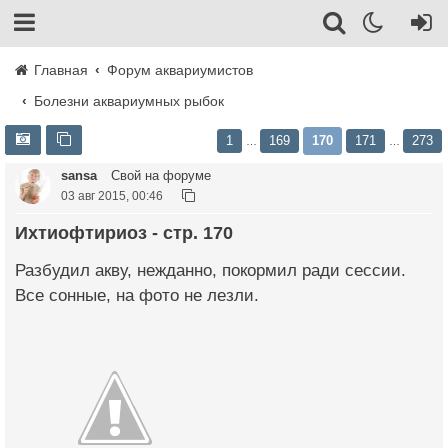
Главная
Форум аквариумистов
Болезни аквариумных рыбок
1
169
170
171
273
…
…
sansa
Свой на форуме
03 авг 2015, 00:46
Ихтиофтириоз - стр. 170
Разбудил акву, нежданно, покормил ради сессии.
Все сонные, на фото не лезли.