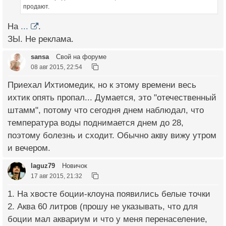
продают.
На
...
.
ЗЫ. Не реклама.
sansa
Свой на форуме
08 авг 2015, 22:54
Приехал Ихтиомедик, но к этому времени весь
ихтик опять пропал... Думается, это "отечественный
штамм", потому что сегодня днем наблюдал, что
температура воды поднимается днем до 28,
поэтому болезнь и сходит. Обычно акву вижу утром
и вечером.
laguz79
Новичок
17 авг 2015, 21:32
1. На хвосте боции-клоуна появились белые точки
2. Аква 60 литров (прошу не указывать, что для
боции мал аквариум и что у меня перенаселение,