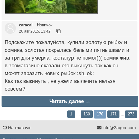
caracal
Новичок
26 авг 2015, 13:42
Подскажите пожалуйста, купили золотую рыбку и
сомика, золотая покрылась белыми пятнышками и
за три дня умерла, костапур не помог((( сомик жив,
в зоомагазине сказали его выкинуть так как он
может заразить новых рыбок :sh_ok:
Как так выкинуть , не ужели вылечить нельзя
совсем?
Читать далее →
1
169
170
171
273
…
…
На главную
info@2aqua.com