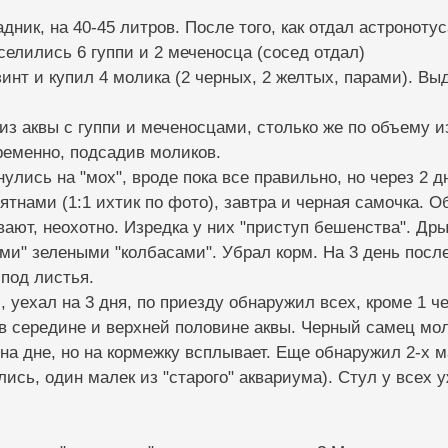
адник, на 40-45 литров. После того, как отдал астроноту
селились 6 гуппи и 2 меченосца (сосед отдал)
инт и купил 4 молика (2 черных, 2 желтых, парами). Выд
з аквы с гуппи и меченосцами, столько же по объему и
ременно, подсадив моликов.
нулись на "мох", вроде пока все правильно, но через 2 
тнами (1:1 ихтик по фото), завтра и черная самочка. Об
ают, неохотно. Изредка у них "приступ бешенства". Др
ми" зелеными "колбасами". Убрал корм. На 3 день посл
под листья.
, уехал на 3 дня, по приезду обнаружил всех, кроме 1 че
в середине и верхней половине аквы. Черный самец мол
на дне, но на кормежку всплывает. Еще обнаружил 2-х 
ись, один малек из "старого" аквариума). Стул у всех 