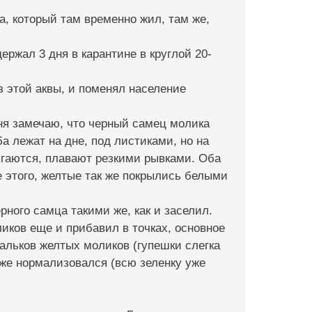
са, который там временно жил, там же,
ержал 3 дня в карантине в круглой 20-
з этой аквы, и поменял население
дня замечаю, что черный самец молика
а лежат на дне, под листиками, но на
ыгаются, плавают резкими рывками. Оба
е этого, желтые так же покрылись белыми
рного самца такими же, как и заселил.
иков еще и прибавил в точках, основное
мальков желтых моликов (гупешки слегка
уже нормализовался (всю зеленку уже