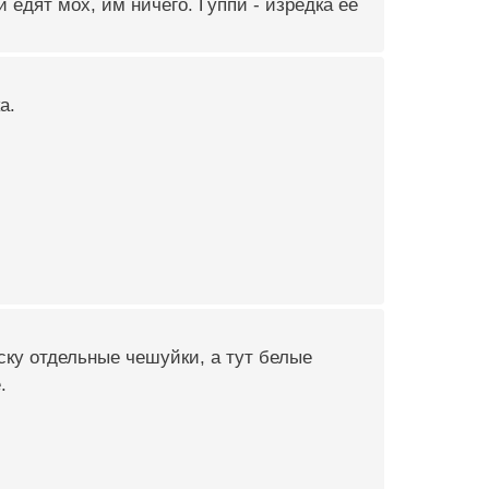
и едят мох, им ничего. Гуппи - изредка ее
а.
аску отдельные чешуйки, а тут белые
.