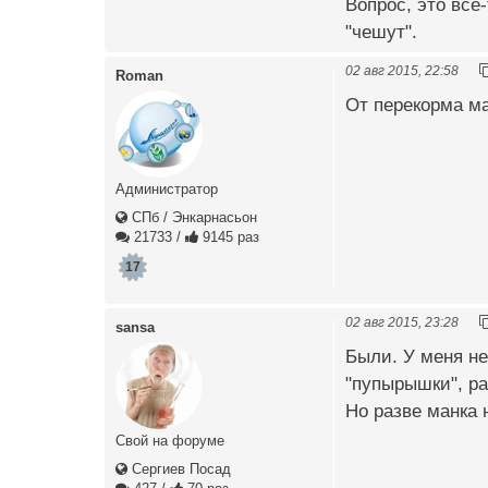
Вопрос, это все-
"чешут".
02 авг 2015, 22:58
Roman
От перекорма ма
Администратор
СПб / Энкарнасьон
21733
/
9145 раз
17
02 авг 2015, 23:28
sansa
Были. У меня не
"пупырышки", ра
Но разве манка 
Свой на форуме
Сергиев Посад