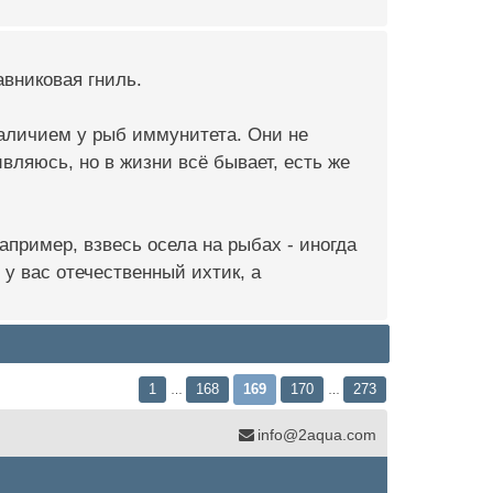
авниковая гниль.
наличием у рыб иммунитета. Они не
вляюсь, но в жизни всё бывает, есть же
например, взвесь осела на рыбах - иногда
 у вас отечественный ихтик, а
1
168
169
170
273
…
…
info@2aqua.com