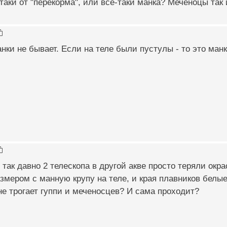
таки от "перекорма", или все-таки манка? Меченоцы так 
нки не бывает. Если на теле были пустулы - то это манк
 так давно 2 телескопа в другой акве просто теряли окр
змером с манную крупу на теле, и края плавников белые
не трогает гуппи и меченосцев? И сама проходит?