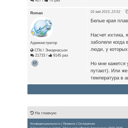
427
/
70 раз
02 авг 2015, 23:52
Roman
Белые края плав
Насчет ихтика, 
заболели когда 
Администратор
люди, у которых
СПб / Энкарнасьон
21733
/
9145 раз
Но мне кажется 
17
путают). Или же
температура в а
На главную
Конфиденциальность
|
Правила
|
Соглашение
© Aquastatus.ru теперь 2Aqua.com «Форум Аквастатус» 2009-2026