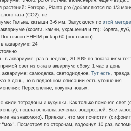
квариуме: Много, роголистник, валиснерия, еще 4 вида...
я растений: Ferropol, Planta pro (добавляются по 1/3 ма
слого газа (CO2): нет
риуме: Галька, катыши 3-6 мм. Запускался по
этой методе
 аквариуме (коряги, камни, украшения и тп): Коряга, дуб
 Постоянно EHEIM pickup 60 (постоянно)
 в аквариуме: 24
стоянно
ы в аквариуме: раз в неделю, 20-30% по показаниям тес
прямой свет из окна в аквариум: сбоку, 1 час в день
 аквариуме: самоделка, светодиодное.
Тут есть
, правда
Раз в день, но в подробном описании есть уточнения
менения: Переселение, покупка новых.
е жили тетрадоны и кукушки. Как только поменял свет (с
хоньку), пошла вспышка зеленых водорослей. Все зарос
ние на знакомого). Приехал, что мог почистил (сифонит
т "мох". Посмотрел по сторонам, вздохнул 10 раз, всп