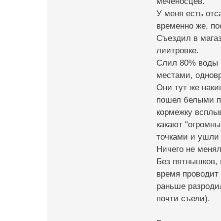
меченосцев.
У меня есть отс
временно же, по
Съездил в магаз
лиитровке.
Слил 80% воды и
местами, однов
Они тут же наки
пошел белыми пя
кормежку всплыв
какают "огромны
точками и ушли 
Ничего не менял
Без пятнышков, 
время проводит 
раньше разродил
почти съели).