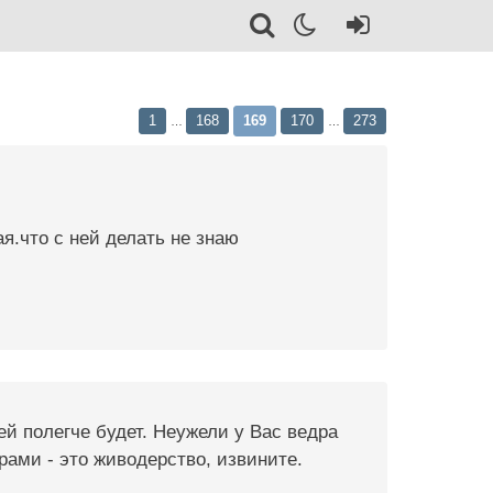
1
168
169
170
273
…
…
я.что с ней делать не знаю
ей полегче будет. Неужели у Вас ведра
рами - это живодерство, извините.