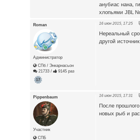
анубиас нана, г
хлопьями JBL No
16 июн 2015, 17:25
Roman
Нереальный срок
другой источник
Администратор
СПб / Энкарнасьон
21733
/
9145 раз
17
16 июн 2015, 17:31
Pippenbaum
После прошлого 
новых рыб и ра
Участник
СПБ