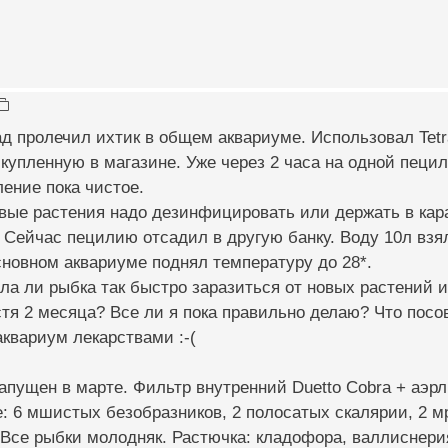
д пролечил ихтик в общем аквариуме. Использовал Tetra
купленную в магазине. Уже через 2 часа на одной пецил
ение пока чистое.
овые растения надо дезинфицировать или держать в кара
) Сейчас пецилию отсадил в другую банку. Воду 10л взя
сновном аквариуме поднял температуру до 28*.
ла ли рыбка так быстро заразиться от новых растений и
тя 2 месяца? Все ли я пока правильно делаю? Что посов
квариум лекарствами :-(
апущен в марте. Фильтр внутренний Duetto Cobra + аэрлиф
е: 6 мшистых безобразников, 2 полосатых скалярии, 2 м
 Все рыбки молодняк. Растючка: кладофора, валлиснери