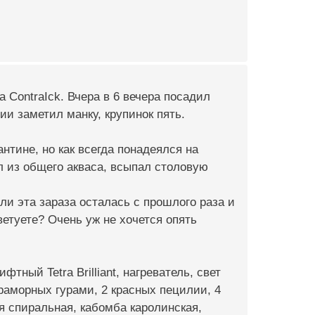
 ContraIck. Вчера в 6 вечера посадил
ии заметил манку, крупинок пять.
нтине, но как всегда понадеялся на
л из общего акваса, всыпал столовую
ли эта зараза осталась с прошлого раза и
етуете? Очень уж не хочется опять
тный Tetra Brilliant, нагреватель, свет
раморных гурами, 2 красных пецилии, 4
я спиральная, кабомба каролинская,