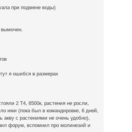
нуала при подмене воды)
, вымочен.
тов
 тут я ошибся в размерах
тояли 2 Т4, 6500к, растения не росли,
ло ими (пока был в командировке, 6 дней,
ь акву с растениями не очень удобно),
омнил форум, вспомнил про молинезий и