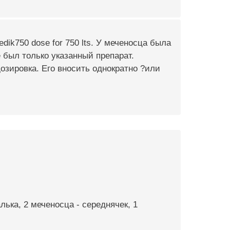
dik750 dose for 750 lts. У меченосца была
е был только указанный препарат.
дозировка. Его вносить однократно ?или
лька, 2 меченосца - середнячек, 1