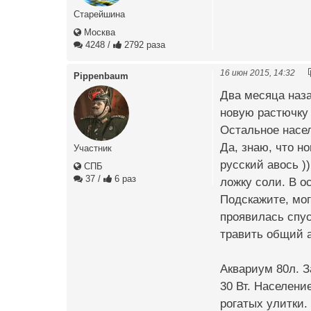
Старейшина
Москва
4248
/
2792 раза
16 июн 2015, 14:32
Pippenbaum
Два месяца наза
новую растючку 
Остальное насел
Да, знаю, что н
Участник
русский авось )
СПБ
37
/
6 раз
ложку соли. В о
Подскажите, мог
проявилась спус
травить общий а
Аквариум 80л. З
30 Вт. Населени
рогатых улитки.