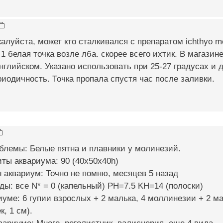
алуйста, может кто сталкивался с препаратом ichthyo me
 1 белая точка возле лба. скорее всего ихтик. В магазин
нглийском. Указано использовать при 25-27 градусах и 
иодичность. Точка пропала спустя час после заливки.
блемы: Белые пятна и плавники у молинезий.
иты аквариума: 90 (40х50х40h)
н аквариум: Точно не помню, месяцев 5 назад
ды: все N* = 0 (капельный) PH=7.5 KH=14 (полоски)
иуме: 6 гупии взрослых + 2 малька, 4 моллинезии + 2 ма
, 1 см).