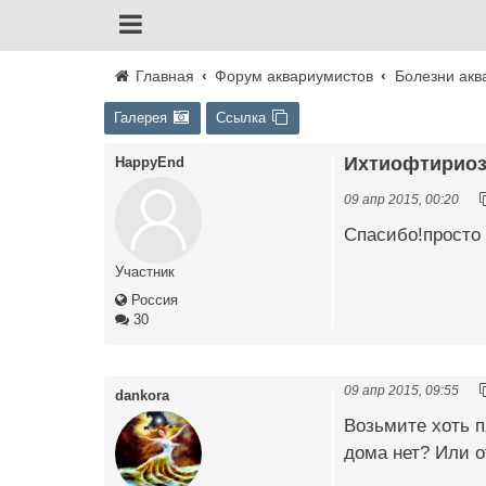
Главная
Форум аквариумистов
Болезни акв
Галерея
Ссылка
Ихтиофтириоз 
HappyEnd
09 апр 2015, 00:20
Спасибо!просто 
Участник
Россия
30
09 апр 2015, 09:55
dankora
Возьмите хоть п
дома нет? Или о