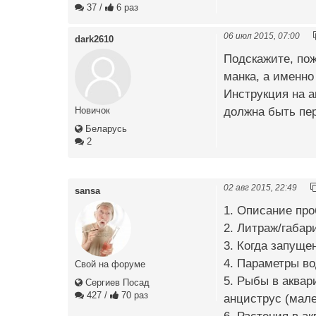
37
/
6 раз
06 июл 2015, 07:00
dark2610
Подскажите, пож
манка, а именно
Инструкция на а
должна быть пер
Новичок
Беларусь
2
02 авг 2015, 22:49
sansa
1. Описание про
2. Литраж/габар
3. Когда запуще
4. Параметры во
Свой на форуме
5. Рыбы в аквар
Сергиев Посад
427
/
70 раз
анциструс (малек