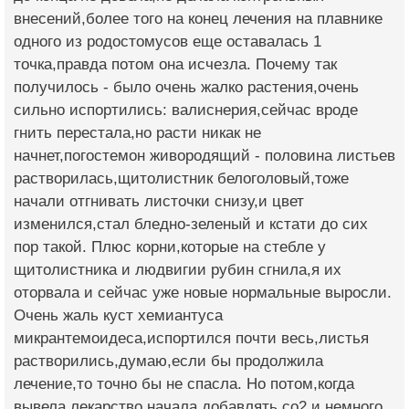
внесений,более того на конец лечения на плавнике
одного из родостомусов еще оставалась 1
точка,правда потом она исчезла. Почему так
получилось - было очень жалко растения,очень
сильно испортились: валиснерия,сейчас вроде
гнить перестала,но расти никак не
начнет,погостемон живородящий - половина листьев
растворилась,щитолистник белоголовый,тоже
начали отгнивать листочки снизу,и цвет
изменился,стал бледно-зеленый и кстати до сих
пор такой. Плюс корни,которые на стебле у
щитолистника и людвигии рубин сгнила,я их
оторвала и сейчас уже новые нормальные выросли.
Очень жаль куст хемиантуса
микрантемоидеса,испортился почти весь,листья
растворились,думаю,если бы продолжила
лечение,то точно бы не спасла. Но потом,когда
вывела лекарство,начала добавлять со2 и немного