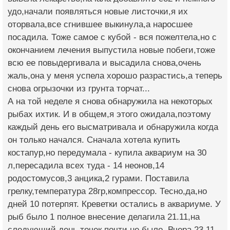
удо,начали появляться новые листочки,я их
оторвала,все сгнившее выкинула,а наросшее
посадила. Тоже самое с кубой - вся пожелтела,но с
окончанием лечения выпустила новые побеги,тоже
всю ее повыдергивала и высадила снова,очень
жаль,она у меня успела хорошо разрастись,а теперь
снова огрызочки из грунта торчат...
А на той неделе я снова обнаружила на некоторых
рыбах ихтик. И в общем,я этого ожидала,поэтому
каждый день его высматривала и обнаружила когда
он только начался. Сначала хотела купить
костапур,но передумала - купила аквариум на 30
л,пересадила всех туда - 14 неонов,14
родостомусов,3 анцика,2 гурами. Поставила
грелку,температура 28гр,компрессор. Тесно,да,но
дней 10 потерпят. Креветки остались в аквариуме. У
рыб было 1 полное внесение делагила 21.11,на
следующий день точек почти не было. Вчера,23.11