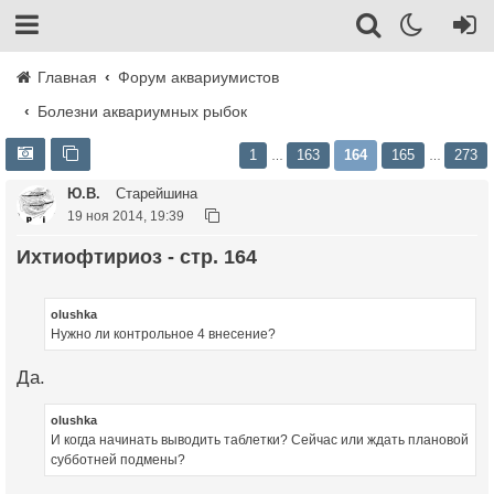
Главная
Форум аквариумистов
Болезни аквариумных рыбок
1
163
164
165
273
…
…
Ю.В.
Старейшина
19 ноя 2014, 19:39
Ихтиофтириоз - стр. 164
olushka
Нужно ли контрольное 4 внесение?
Да.
olushka
И когда начинать выводить таблетки? Сейчас или ждать плановой
субботней подмены?