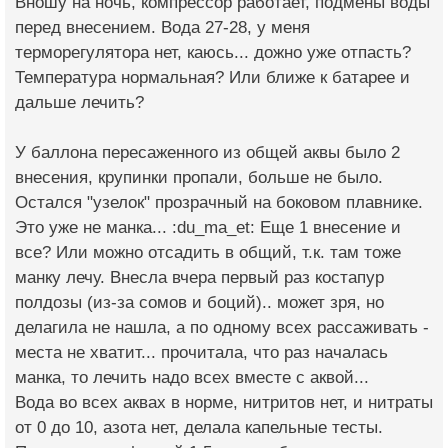
Вношу на ночь, компрессор работает, подмены воды
перед внесением. Вода 27-28, у меня
терморегулятора нет, каюсь... дожно уже отпасть?
Температура нормальная? Или ближе к батарее и
дальше лечить?
У баллона пересаженного из общей аквы было 2
внесения, крупинки пропали, больше не было.
Остался "узелок" прозрачный на боковом плавнике.
Это уже не манка... :du_ma_et: Еще 1 внесение и
все? Или можно отсадить в общий, т.к. там тоже
манку лечу. Внесла вчера первый раз костапур
полдозы (из-за сомов и боций).. может зря, но
делагила не нашла, а по одному всех рассаживать -
места не хватит... прочитала, что раз началась
манка, то лечить надо всех вместе с аквой...
Вода во всех аквах в норме, нитритов нет, и нитраты
от 0 до 10, азота нет, делала капельные тесты.