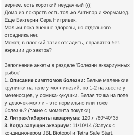
вернее, есть короткий неудачный (((
Дома из лекарств есть только Антипар и Формамед.
Еще Бактерии Сера Нитривек.
Мальки пока внешне здоровы, но отдельного
отсадника нет.
Может, в плоский тазик отсадить, справятся без
аэрации до завтра?
Заполнение анкеты в разделе 'Болезни аквариумных
рыбок'
1. Описание симптомов болезни:
Белые маленькие
крупинки на теле у моллинезий, по 1-2 на хвосте у
меченосцев, у сомика-кукушки. Белая точка на попе
у девочек-молли - это нормально или тоже
болезнь? (такие с момента покупки)
2. Литраж/габариты аквариума:
120 л /80*40*35
3. Когда запущен аквариум:
11/10/14 (Запуск с
кондиционером JBL Biotopol и Tetra Safe Start,