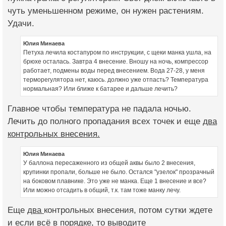
чуть уменьшенном режиме, он нужен растениям.
Удачи.
Юлия Минаева
Петуха лечила костапуром по инструкции, с щеки манка ушла, на
брюхе осталась. Завтра 4 внесение. Вношу на ночь, компрессор
работает, подмены воды перед внесением. Вода 27-28, у меня
терморегулятора нет, каюсь. должно уже отпасть? Температура
нормальная? Или ближе к батарее и дальше лечить?
Главное чтобы температура не падала ночью.
Лечить до полного пропадания всех точек и еще
два
контрольных внесения.
Юлия Минаева
У баллона пересаженного из общей аквы было 2 внесения,
крупинки пропали, больше не было. Остался "узелок" прозрачный
на боковом плавнике. Это уже не манка. Еще 1 внесение и все?
Или можно отсадить в общий, т.к. там тоже манку лечу.
Еще
два
контрольных внесения, потом сутки ждете
и если всё в порядке, то выводите