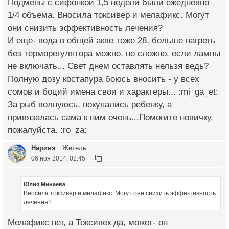
Подмены с сифонкой 1,5 недели были ежедневно
1/4 объема. Вносила токсивер и мелафикс. Могут
они снизить эффективность лечения?
И еще- вода в общей акве тоже 28, больше нагреть
без терморегулятора можно, но сложно, если лампы
не включать... Свет днем оставлять нельзя ведь?
Полную дозу костапура боюсь вносить - у всех
сомов и боций имена свои и характеры... :mi_ga_et:
За рыб волнуюсь, покупались ребенку, а
привязалась сама к ним очень...Помогите новичку,
пожалуйста. :ro_za:
Наринэ
Житель
06 ноя 2014, 02:45
Юлия Минаева
Вносила токсивер и мелафикс. Могут они снизить эффективность
лечения?
Мелафикс нет, а Токсивек да, может- он