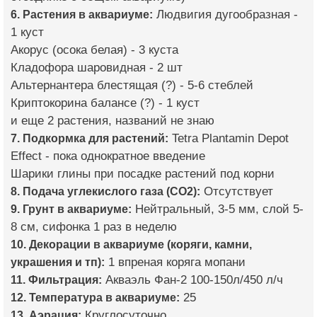
6. Растения в аквариуме:
Людвигия дугообразная -
1 куст
Акорус (осока белая) - 3 куста
Кладофора шаровидная - 2 шт
Альтернантера блестящая (?) - 5-6 стеблей
Криптокорина балансе (?) - 1 куст
и еще 2 растения, названий не знаю
7. Подкормка для растений:
Tetra Plantamin Depot
Effect - пока однократное введение
Шарики глины при посадке растений под корни
8. Подача углекислого газа (CO2):
Отсутствует
9. Грунт в аквариуме:
Нейтральный, 3-5 мм, слой 5-
8 см, сифонка 1 раз в неделю
10. Декорации в аквариуме (коряги, камни,
украшения и тп):
1 впреная коряга мопани
11. Фильтрация:
Акваэль Фан-2 100-150л/450 л/ч
12. Температура в аквариуме:
25
13. Аэрация:
Круглосуточно