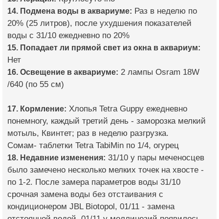
14. Подмена воды в аквариуме:
Раз в неделю по
20% (25 литров), после ухудшения показателей
воды с 31/10 ежедневно по 20%
15. Попадает ли прямой свет из окна в аквариум:
Нет
16. Освещение в аквариуме:
2 лампы Osram 18W
/640 (по 55 см)
17. Кормление:
Хлопья Tetra Guppy ежедневно
понемногу, каждый третий день - заморозка мелкий
мотыль, Квинтет; раз в неделю разгрузка.
Сомам- таблетки Tetra TabiMin по 1/4, огурец
18. Недавние изменения:
31/10 у пары меченосцев
было замечено несколько мелких точек на хвосте -
по 1-2. После замера параметров воды 31/10
срочная замена воды без отстаивания с
кондиционером JBL Biotopol, 01/11 - замена
отстоянной водой. 01/11 у моллинезий появилось