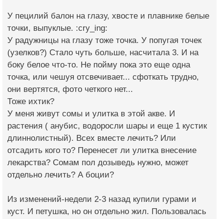
У пецилий балон на глазу, хвосте и плавнике белые
точки, выпуклые. :cry_ing:
У радужницы на глазу тоже точка. У попугая точек
(узелков?) Стало чуть больше, насчитала 3. И на
боку белое что-то. Не пойму пока это еще одна
точка, или чешуя отсвечивает... сфоткать трудно,
они вертятся, фото четкого нет...
Тоже ихтик?
У меня живут сомы и улитка в этой акве. И
растения ( анубис, водоросли шары и еще 1 кустик
длиннолистный). Всех вместе лечить? Или
отсадить кого то? Перенесет ли улитка внесение
лекарства? Сомам пол дозыведь нужно, может
отдельно лечить? А боции?
Из изменений-недели 2-3 назад купили гурами и
куст. И петушка, но он отдельно жил. Пользовалась