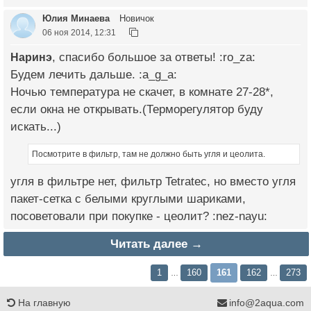
Юлия Минаева
Новичок
06 ноя 2014, 12:31
Наринэ
, спасибо большое за ответы! :ro_za:
Будем лечить дальше. :a_g_a:
Ночью температура не скачет, в комнате 27-28*,
если окна не открывать.(Терморегулятор буду
искать...)
Посмотрите в фильтр, там не должно быть угля и цеолита.
угля в фильтре нет, фильтр Tetratec, но вместо угля
пакет-сетка с белыми круглыми шариками,
посоветовали при покупке - цеолит? :nez-nayu:
Читать далее →
1
160
161
162
273
…
…
На главную
info@2aqua.com