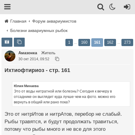
Главная
Форум аквариумистов
Болезни аквариумных рыбок
1
160
161
162
273
…
…
Амазонка
Житель
30 окт 2014, 09:52
Ихтиофтириоз - стр. 161
Юлия Минаева
Это от воды нитратной или болезнь? Сегодня к вечеру в
отсаднике он выглядит куда лучше чем на фото. можно его
вернуть в общий или рано пока?
Это от нитрИтов и нитрАтов, перебор не слабый.
Рыбы травятся, и будут продолжать травиться,
потому что рыбы много и не все для этого