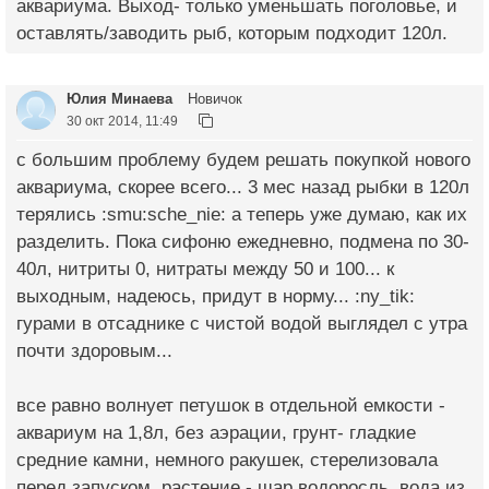
аквариума. Выход- только уменьшать поголовье, и
оставлять/заводить рыб, которым подходит 120л.
Юлия Минаева
Новичок
30 окт 2014, 11:49
с большим проблему будем решать покупкой нового
аквариума, скорее всего... 3 мес назад рыбки в 120л
терялись :smu:sche_nie: а теперь уже думаю, как их
разделить. Пока сифоню ежедневно, подмена по 30-
40л, нитриты 0, нитраты между 50 и 100... к
выходным, надеюсь, придут в норму... :ny_tik:
гурами в отсаднике с чистой водой выглядел с утра
почти здоровым...
все равно волнует петушок в отдельной емкости -
аквариум на 1,8л, без аэрации, грунт- гладкие
средние камни, немного ракушек, стерелизовала
перед запуском, растение - шар водоросль, вода из