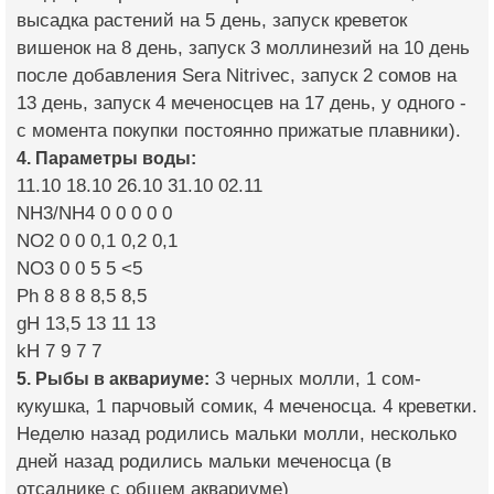
высадка растений на 5 день, запуск креветок
вишенок на 8 день, запуск 3 моллинезий на 10 день
после добавления Sera Nitrivec, запуск 2 сомов на
13 день, запуск 4 меченосцев на 17 день, у одного -
с момента покупки постоянно прижатые плавники).
4. Параметры воды:
11.10 18.10 26.10 31.10 02.11
NH3/NH4 0 0 0 0 0
NO2 0 0 0,1 0,2 0,1
NO3 0 0 5 5 <5
Ph 8 8 8 8,5 8,5
gH 13,5 13 11 13
kH 7 9 7 7
5. Рыбы в аквариуме:
3 черных молли, 1 сом-
кукушка, 1 парчовый сомик, 4 меченосца. 4 креветки.
Неделю назад родились мальки молли, несколько
дней назад родились мальки меченосца (в
отсаднике с общем аквариуме)