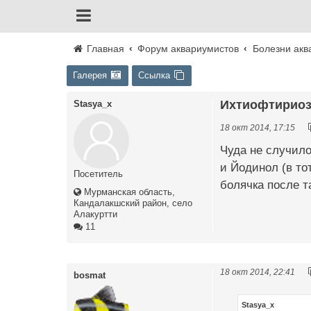
Главная
Форум аквариумистов
Болезни акв
Галерея
Ссылка
Ихтиофтириоз 
Stasya_x
18 окт 2014, 17:15
Чуда не случило
и Йодинол (в то
Посетитель
болячка после т
Мурманская область,
Кандалакшский район, село
Алакуртти
11
18 окт 2014, 22:41
bosmat
Stasya_x