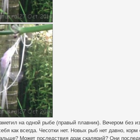
аметил на одной рыбе (правый плавник). Вечером без и
себя как всегда. Чесотки нет. Новых рыб нет давно, корм
дальше? Может последствия драк скалярий? Они последн