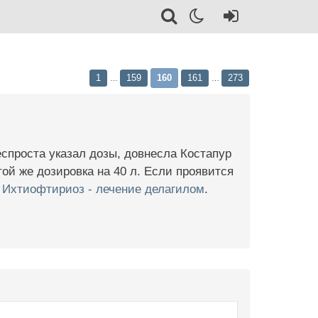
1
159
160
161
273
…
…
еспроста указал дозы, довнесла Костапур
той же дозировка на 40 л. Если проявится
:
Ихтиофтириоз - лечение делагилом
.