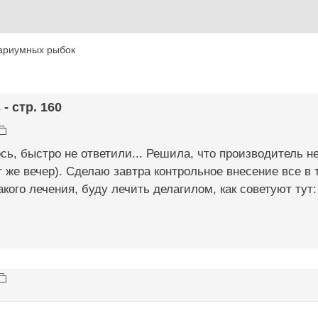
ариумных рыбок
- стр. 160
сь, быстро не ответили... Решила, что производитель н
т же вечер). Сделаю завтра контрольное внесение все в 
акого лечения, буду лечить делагилом, как советуют тут