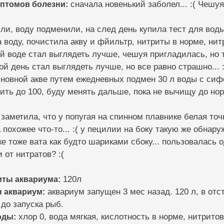
мптомов болезни:
сначала новенький заболел... :( Чешуя
ли, воду подменили, на след день купила тест для воды
а воду, почистила акву и фйильтр, нитриты в норме, нит
й воде стал выглядеть лучше, чешуя пригладилась, но 
ой день стал выглядеть лучше, но все равно страшно... :
сновной акве путем ежедневных подмен 30 л воды с сиф
ть до 100, буду менять дальше, пока не вычищу до нор
заметила, что у попугая на спинном плавнике белая точка
похожее что-то... :( у пецилии на боку такую же обнаруж
е тоже вата как будто шариками сбоку... пользовалась о
 от нитратов? :(
иты аквариума:
120л
н аквариум:
аквариум запущен 3 мес назад. 120 л, в от
до запуска рыб.
оды:
хлор 0, вода мягкая, кислотность в норме, нитритов