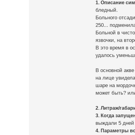
1. Описание си
бледный.
Больного отсади
250... подменил
Больной в чисто
язвочки, на втор
В это время в о
удалось уменьши
В основной акве 
на лице увидела 
шаре на мордочк
может быть? или
2. Литраж/габар
3. Когда запуще
выждали 5 дней 
4. Параметры в