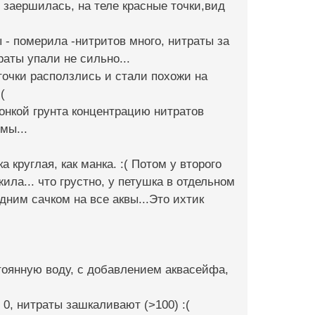
 заершилась, на теле красные точки,вид
 - померила -нитритов много, нитраты за
раты упали не сильно...
точки расползлись и стали похожи на
(
онкой грунта концентрацию нитратов
мы...
 круглая, как манка. :( Потом у второго
ила... что грустно, у петушка в отдельном
дним сачком на все аквы...Это ихтик
стоянную воду, с добавлением аквасейфа,
 0, нитраты зашкаливают (>100) :(