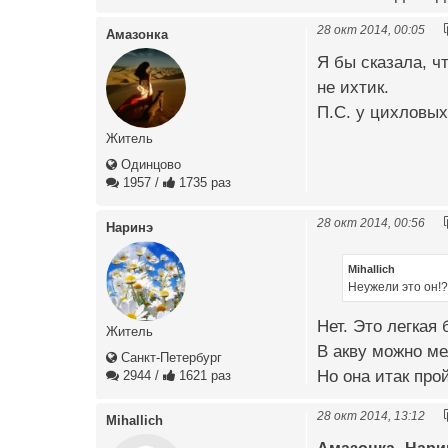
28 окт 2014, 00:05
Амазонка
Я бы сказала, ч
не ихтик.
П.С. у цихловых
Житель
Одинцово
1957
/
1735 раз
28 окт 2014, 00:56
Наринэ
Mihallich
Неужели это он!?
Нет. Это легкая
Житель
В акву можно ме
Санкт-Петербург
Но она итак прой
2944
/
1621 раз
28 окт 2014, 13:12
Mihallich
Амазонка
Нари