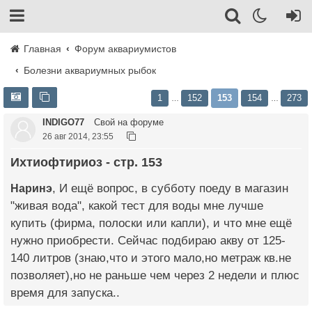
Главная
Форум аквариумистов
Болезни аквариумных рыбок
1
152
153
154
273
…
…
INDIGO77
Свой на форуме
26 авг 2014, 23:55
Ихтиофтириоз - стр. 153
Наринэ
, И ещё вопрос, в субботу поеду в магазин
"живая вода", какой тест для воды мне лучше
купить (фирма, полоски или капли), и что мне ещё
нужно приобрести. Сейчас подбираю акву от 125-
140 литров (знаю,что и этого мало,но метраж кв.не
позволяет),но не раньше чем через 2 недели и плюс
время для запуска..