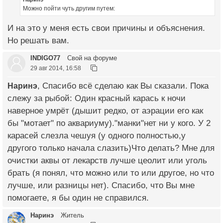
Можно пойти чуть другим путем:
И на это у меня есть свои причины и объяснения.
Но решать вам.
INDIGO77
Свой на форуме
29 авг 2014, 16:58
Наринэ
, Спасибо всё сделаю как Вы сказали. Пока
слежу за рыбой: Один красный карась к ночи
наверное умрёт (дышит редко, от аэрации его как
бы "мотает" по аквариуму)."манки"нет ни у кого. У 2
карасей слезла чешуя (у одного полностью,у
другого только начала слазить)Что делать? Мне для
очистки аквы от лекарств лучше цеолит или уголь
брать (я понял, что можно или то или другое, но что
лучше, или разницы нет). Спасибо, что Вы мне
помогаете, я бы один не справился.
Наринэ
Житель