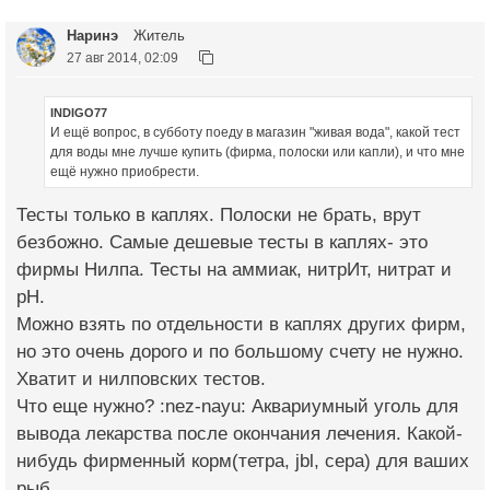
Наринэ
Житель
27 авг 2014, 02:09
INDIGO77
И ещё вопрос, в субботу поеду в магазин "живая вода", какой тест
для воды мне лучше купить (фирма, полоски или капли), и что мне
ещё нужно приобрести.
Тесты только в каплях. Полоски не брать, врут
безбожно. Самые дешевые тесты в каплях- это
фирмы Нилпа. Тесты на аммиак, нитрИт, нитрат и
pH.
Можно взять по отдельности в каплях других фирм,
но это очень дорого и по большому счету не нужно.
Хватит и нилповских тестов.
Что еще нужно? :nez-nayu: Аквариумный уголь для
вывода лекарства после окончания лечения. Какой-
нибудь фирменный корм(тетра, jbl, сера) для ваших
рыб.