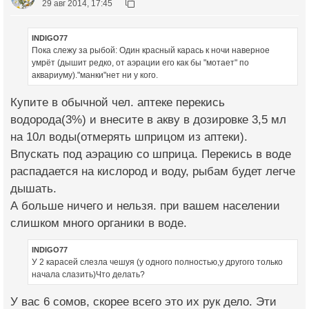
29 авг 2014, 17:45
INDIGO77
Пока слежу за рыбой: Один красный карась к ночи наверное
умрёт (дышит редко, от аэрации его как бы "мотает" по
аквариуму)."манки"нет ни у кого.
Купите в обычной чел. аптеке перекись
водорода(3%) и внесите в акву в дозировке 3,5 мл
на 10л воды(отмерять шприцом из аптеки).
Впускать под аэрацию со шприца. Перекись в воде
распадается на кислород и воду, рыбам будет легче
дышать.
А больше ничего и нельзя. при вашем населении
слишком много органики в воде.
INDIGO77
У 2 карасей слезла чешуя (у одного полностью,у другого только
начала слазить)Что делать?
У вас 6 сомов, скорее всего это их рук дело. Эти