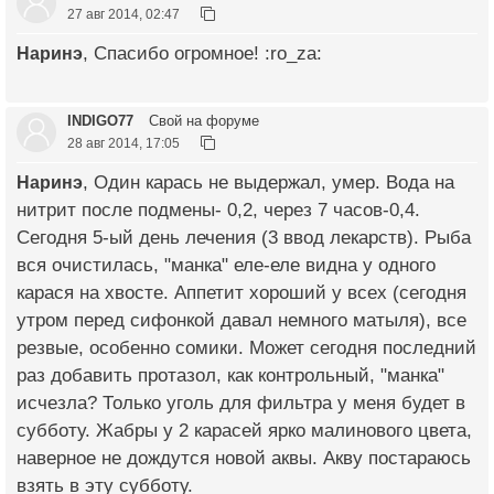
27 авг 2014, 02:47
Наринэ
, Спасибо огромное! :ro_za:
INDIGO77
Свой на форуме
28 авг 2014, 17:05
Наринэ
, Один карась не выдержал, умер. Вода на
нитрит после подмены- 0,2, через 7 часов-0,4.
Сегодня 5-ый день лечения (3 ввод лекарств). Рыба
вся очистилась, "манка" еле-еле видна у одного
карася на хвосте. Аппетит хороший у всех (сегодня
утром перед сифонкой давал немного матыля), все
резвые, особенно сомики. Может сегодня последний
раз добавить протазол, как контрольный, "манка"
исчезла? Только уголь для фильтра у меня будет в
субботу. Жабры у 2 карасей ярко малинового цвета,
наверное не дождутся новой аквы. Акву постараюсь
взять в эту субботу.