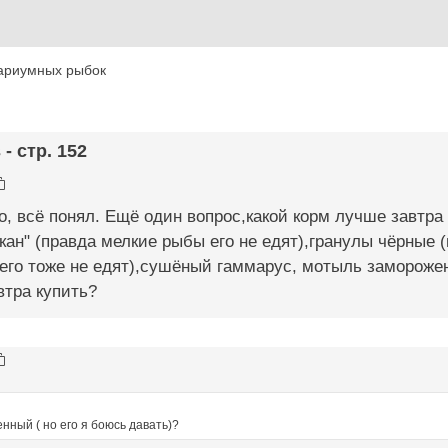
ариумных рыбок
- стр. 152
о, всё понял. Ещё один вопрос,какой корм лучше завтра 
кан" (правда мелкие рыбы его не едят),гранулы чёрные (
 его тоже не едят),сушёный гаммарус, мотыль заморожен
втра купить?
ный ( но его я боюсь давать)?