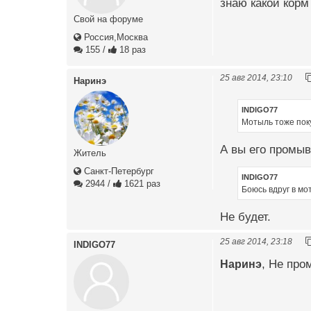
знаю какой корм
Свой на форуме
Россия,Москва
155
/
18 раз
25 авг 2014, 23:10
Наринэ
INDIGO77
Мотыль тоже поку
А вы его промы
Житель
Санкт-Петербург
INDIGO77
2944
/
1621 раз
Боюсь вдруг в мо
Не будет.
25 авг 2014, 23:18
INDIGO77
Наринэ
, Не про