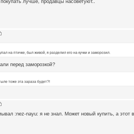
 покупать лучше, продавцы насоветуют..
пал на птичке, был живой, я разделил его на кучки и заморозил.
вали перед заморозкой?
тыле тоже эта зараза будет?!
мывал :nez-nayu: я не знал. Может новый купить, а этот