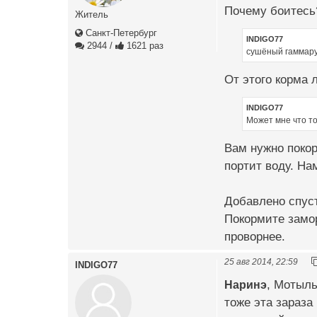
Почему боитесь?
Житель
Санкт-Петербург
INDIGO77
2944
/
1621 раз
сушёный гаммару
От этого корма 
INDIGO77
Может мне что то
Вам нужно покор
портит воду. На
Добавлено спуст
Покормите замор
проворнее.
25 авг 2014, 22:59
INDIGO77
Наринэ
, Мотыль
тоже эта зараза