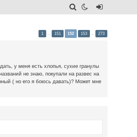
1
151
152
153
273
…
…
дать, у меня есть хлопья, сухие гранулы
названий не знаю, покупали на развес на
ный ( но его я боюсь давать)? Может мне