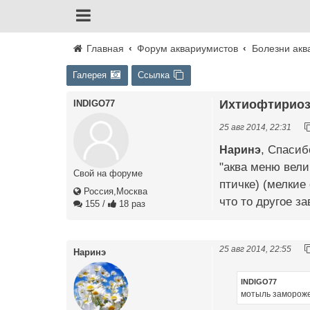
Главная
Форум аквариумистов
Болезни акв
Галерея
Ссылка
Ихтиофтириоз 
INDIGO77
25 авг 2014, 22:31
Наринэ
, Спасиб
"аква меню вели
Свой на форуме
птичке) (мелкие
Россия,Москва
что то другое за
155
/
18 раз
25 авг 2014, 22:55
Наринэ
INDIGO77
мотыль заморожен