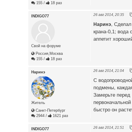
155
/
18 раз
26 авг 2014, 20:35
INDIGO77
Наринэ
, Сделал
крана-0,1; вода 
аппетит хороший
Свой на форуме
Россия,Москва
155
/
18 раз
26 авг 2014, 21:04
Наринэ
С водопроводной
подмены, каждая
Замерьте перед 
первоначальной 
Житель
быстро он расте
Санкт-Петербург
2944
/
1621 раз
26 авг 2014, 21:51
INDIGO77