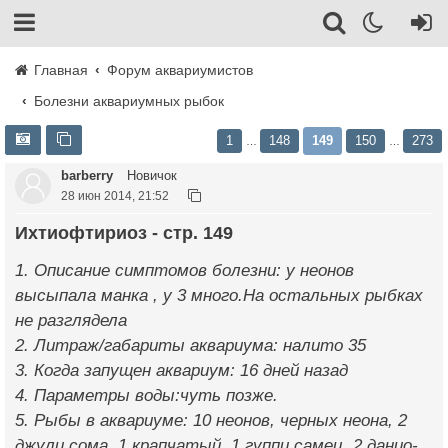
Главная
Форум аквариумистов
Болезни аквариумных рыбок
1
148
149
150
273
…
…
barberry
Новичок
28 июн 2014, 21:52
Ихтиофтириоз - стр. 149
1. Описание симптомов болезни: у неонов
высыпала манка , у 3 много.На остальных рыбках
не разглядела
2. Литраж/габариты аквариума: налито 35
3. Когда запущен аквариум: 16 дней назад
4. Параметры воды:чуть позже.
5. Рыбы в аквариуме: 10 неонов, черных неона, 2
джули сома, 1 крапчатый, 1 гуппи самец, 2 данио-