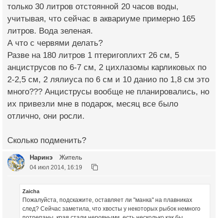
только 30 литров отстоянной 20 часов воды,
учитывая, что сейчас в аквариуме примерно 165
литров. Вода зеленая.
А что с червями делать?
Разве на 180 литров 1 птеригоплихт 26 см, 5
анциструсов по 6-7 см, 2 цихлазомы карликовых по
2-2,5 см, 2 лялиуса по 6 см и 10 данио по 1,8 см это
много??? Анциструсы вообще не планировались, но
их привезли мне в подарок, месяц все было
отлично, они росли.
Сколько подменить?
Наринэ
Житель
04 июл 2014, 16:19
Zaicha
Пожалуйста, подскажите, оставляет ли "манка" на плавниках
след? Сейчас заметила, что хвосты у некоторых рыбок немного
потрепаны, края стали неровными, есть несколько как бы