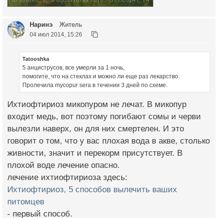
Наринэ
Житель
04 июл 2014, 15:26
Tatooshka
5 анциструсов, все умерли за 1 ночь,
помогите, что на стеклах и можно ли еще раз лекарство.
Пролечила mycopur sera в течении 3 дней по схеме.
Ихтиофтириоз микопуром не лечат. В микопур
входит медь, вот поэтому погибают сомы и черви
вылезли наверх, он для них смертелен. И это
говорит о том, что у вас плохая вода в акве, столько
живности, значит и перекорм присутствует. В
плохой воде лечение опасно.
лечение ихтиофтириоза здесь:
Ихтиофтириоз, 5 способов вылечить ваших
питомцев
- первый способ.