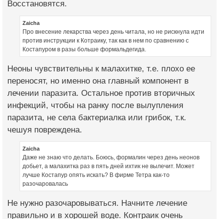
Восстановятся.
Zaicha
Про внесение лекарства через день читала, но не рискнула идти
против инструкции к Котраику, так как в нем по сравнению с
Костапуром в разы больше формальдегида.
Неоны чувствительны к малахитке, т.е. плохо ее
переносят, но именно она главный компонент в
лечении паразита. Остальное против вторичных
инфекций, чтобы на ранку после вылупления
паразита, не села бактериалка или грибок, т.к.
чешуя повреждена.
Zaicha
Даже не знаю что делать. Боюсь, формалин через день неонов
добьет, а малахитка раз в пять дней ихтик не вылечит. Может
лучше Костапур опять искать? В фирме Тетра как-то
разочаровалась
Не нужно разочаровываться. Начните лечение
правильно и в хорошей воде. Контраик очень