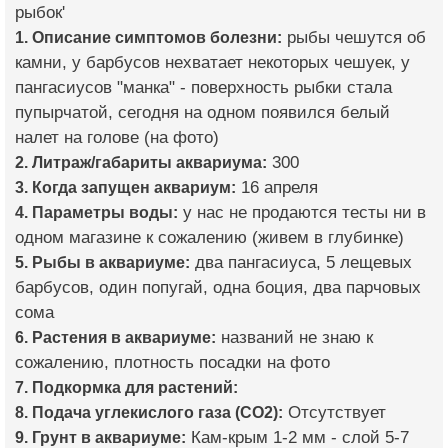
рыбок'
1. Описание симптомов болезни:
рыбы чешутся об
камни, у барбусов нехватает некоторых чешуек, у
пангасиусов "манка" - поверхность рыбки стала
пупырчатой, сегодня на одном появился белый
налет на голове (на фото)
2. Литраж/габариты аквариума:
300
3. Когда запущен аквариум:
16 апреля
4. Параметры воды:
у нас не продаются тесты ни в
одном магазине к сожалению (живем в глубинке)
5. Рыбы в аквариуме:
два пангасиуса, 5 лещевых
барбусов, один попугай, одна боция, два парчовых
сома
6. Растения в аквариуме:
названий не знаю к
сожалению, плотность посадки на фото
7. Подкормка для растений:
8. Подача углекислого газа (CO2):
Отсутствует
9. Грунт в аквариуме:
Кам-крым 1-2 мм - слой 5-7