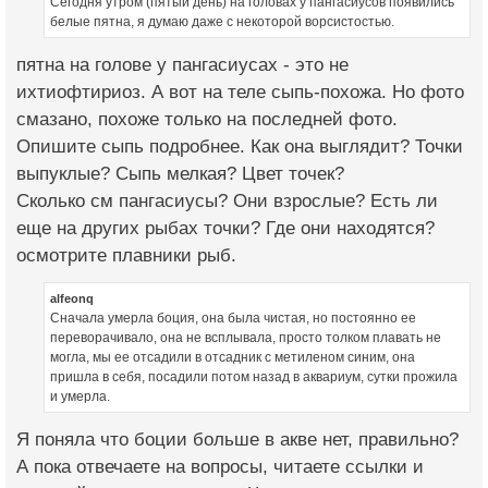
Сегодня утром (пятый день) на головах у пангасиусов появились
белые пятна, я думаю даже с некоторой ворсистостью.
пятна на голове у пангасиусах - это не
ихтиофтириоз. А вот на теле сыпь-похожа. Но фото
смазано, похоже только на последней фото.
Опишите сыпь подробнее. Как она выглядит? Точки
выпуклые? Сыпь мелкая? Цвет точек?
Сколько см пангасиусы? Они взрослые? Есть ли
еще на других рыбах точки? Где они находятся?
осмотрите плавники рыб.
alfeonq
Сначала умерла боция, она была чистая, но постоянно ее
переворачивало, она не всплывала, просто толком плавать не
могла, мы ее отсадили в отсадник с метиленом синим, она
пришла в себя, посадили потом назад в аквариум, сутки прожила
и умерла.
Я поняла что боции больше в акве нет, правильно?
А пока отвечаете на вопросы, читаете ссылки и