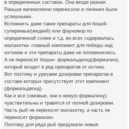
в определенных составах. Она везде разная.
Раньше великолепно переносили и лечения были
успешными.
Вспомнить даже такие препараты для боций-
супериккью(жидкий) или фауномор по
определенной схеме и т.д. во всех содержалась
малахитка- главный компонент для победы над
ихтиком и эти препараты даже не половинились.
А не переносят боции- формальдегид(формалин),
который входит в ряд препаратов от ихтика.
Вот поэтому и урезаем дозировки препаратов в
составе которых присутствует этот компонент
(формальдегид).
Как и все сомовые, они к нему(к формалину)
чувствительны и травятся от полной дозировки.
Часть рыб не переносят малахитку, а часть не
переносит формалин.
Поэтому для ряда рыб придумали новые