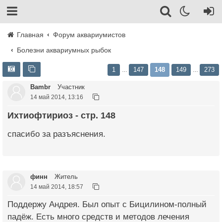
Главная
Форум аквариумистов
Болезни аквариумных рыбок
1
147
148
149
273
…
…
Bambr
Участник
14 май 2014, 13:16
Ихтиофтириоз - стр. 148
спасибо за разъяснения.
финн
Житель
14 май 2014, 18:57
Поддержу Андрея. Был опыт с Бицилином-полный
падёж. Есть много средств и методов лечения