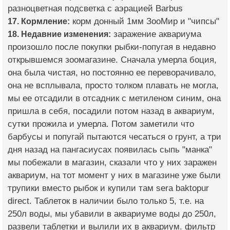
разноцветная подсветка с аэрацией Barbus
17. Кормление:
корм донный 1мм ЗооМир и "чипсы"
18. Недавние изменения:
заражение аквариума
произошло после покупки рыбки-попугая в недавно
открывшемся зоомагазине. Сначала умерла боция,
она была чистая, но постоянно ее переворачивало,
она не всплывала, просто толком плавать не могла,
мы ее отсадили в отсадник с метиленом синим, она
пришла в себя, посадили потом назад в аквариум,
сутки прожила и умерла. Потом заметили что
барбусы и попугай пытаются чесаться о грунт, а три
дня назад на пангасиусах появилась сыпь "манка"
мы побежали в магазин, сказали что у них заражен
аквариум, на тот момент у них в магазине уже были
трупики вместо рыбок и купили там sera baktopur
direct. Таблеток в наличии было только 5, т.е. на
250л воды, мы убавили в аквариуме воды до 250л,
развели таблетки и вылили их в аквариум. фильтр