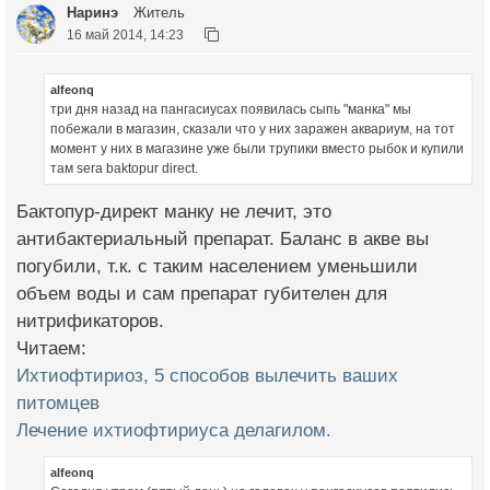
Наринэ
Житель
16 май 2014, 14:23
alfeonq
три дня назад на пангасиусах появилась сыпь "манка" мы
побежали в магазин, сказали что у них заражен аквариум, на тот
момент у них в магазине уже были трупики вместо рыбок и купили
там sera baktopur direct.
Бактопур-директ манку не лечит, это
антибактериальный препарат. Баланс в акве вы
погубили, т.к. с таким населением уменьшили
объем воды и сам препарат губителен для
нитрификаторов.
Читаем:
Ихтиофтириоз, 5 способов вылечить ваших
питомцев
Лечение ихтиофтириуса делагилом.
alfeonq