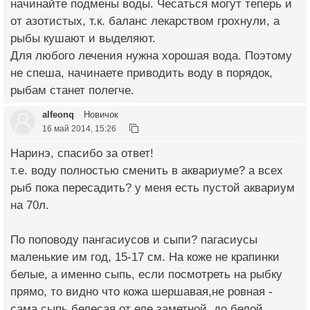
начинайте подмены воды. Чесаться могут теперь и
от азотистых, т.к. баланс лекарством грохнули, а
рыбы кушают и выделяют.
Для любого лечения нужна хорошая вода. Поэтому
не спеша, начинаете приводить воду в порядок,
рыбам станет полегче.
alfeonq
Новичок
16 май 2014, 15:26
Наринэ, спасибо за ответ!
т.е. воду полностью сменить в аквариуме? а всех
рыб пока пересадить? у меня есть пустой аквариум
на 70л.
По поповоду пангасиусов и сыпи? пагасиусы
маленькие им год, 15-17 см. На коже не крапинки
белые, а именно сыпь, если посмотреть на рыбку
прямо, то видно что кожа шершавая,не ровная -
сама сыпь белесая от еле заметной, до белой.