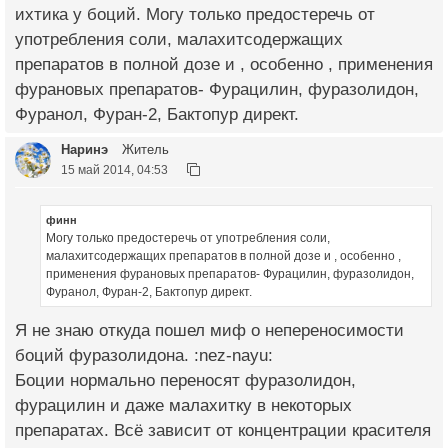
ихтика у боций. Могу только предостеречь от
употребления соли, малахитсодержащих
препаратов в полной дозе и , особенно , применения
фурановых препаратов- Фурацилин, фуразолидон,
Фуранол, Фуран-2, Бактопур директ.
Наринэ
Житель
15 май 2014, 04:53
финн
Могу только предостеречь от употребления соли,
малахитсодержащих препаратов в полной дозе и , особенно ,
применения фурановых препаратов- Фурацилин, фуразолидон,
Фуранол, Фуран-2, Бактопур директ.
Я не знаю откуда пошел миф о непереносимости
боций фуразолидона. :nez-nayu:
Боции нормально переносят фуразолидон,
фурацилин и даже малахитку в некоторых
препаратах. Всё зависит от концентрации красителя