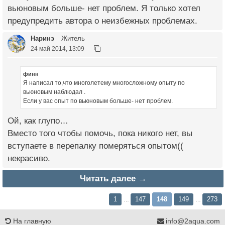
вьюновым больше- нет проблем. Я только хотел
предупредить автора о неизбежных проблемах.
Наринэ
Житель
24 май 2014, 13:09
финн
Я написал то,что многолетему многосложному опыту по
вьюновым наблюдал .
Если у вас опыт по вьюновым больше- нет проблем.
Ой, как глупо…
Вместо того чтобы помочь, пока никого нет, вы
вступаете в перепалку померяться опытом((
некрасиво.
Читать далее →
1
147
148
149
273
…
…
На главную
info@2aqua.com