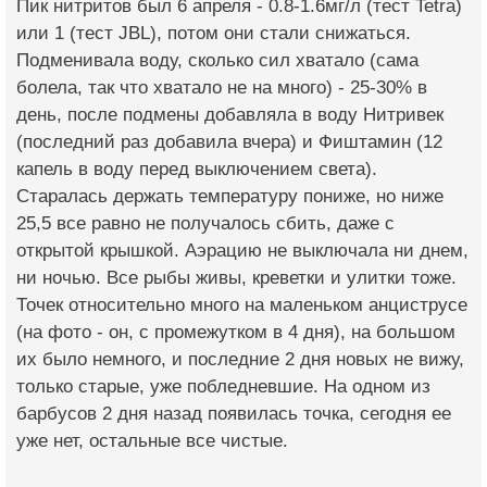
Пик нитритов был 6 апреля - 0.8-1.6мг/л (тест Tetra)
или 1 (тест JBL), потом они стали снижаться.
Подменивала воду, сколько сил хватало (сама
болела, так что хватало не на много) - 25-30% в
день, после подмены добавляла в воду Нитривек
(последний раз добавила вчера) и Фиштамин (12
капель в воду перед выключением света).
Старалась держать температуру пониже, но ниже
25,5 все равно не получалось сбить, даже с
открытой крышкой. Аэрацию не выключала ни днем,
ни ночью. Все рыбы живы, креветки и улитки тоже.
Точек относительно много на маленьком анциструсе
(на фото - он, с промежутком в 4 дня), на большом
их было немного, и последние 2 дня новых не вижу,
только старые, уже побледневшие. На одном из
барбусов 2 дня назад появилась точка, сегодня ее
уже нет, остальные все чистые.