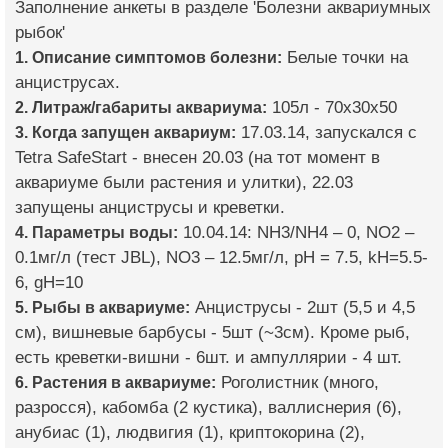
Заполнение анкеты в разделе 'Болезни аквариумных
рыбок'
1. Описание симптомов болезни:
Белые точки на
анциструсах.
2. Литраж/габариты аквариума:
105л - 70х30х50
3. Когда запущен аквариум:
17.03.14, запускался с
Tetra SafeStart - внесен 20.03 (на тот момент в
аквариуме были растения и улитки), 22.03
запущены анциструсы и креветки.
4. Параметры воды:
10.04.14: NH3/NH4 – 0, NO2 –
0.1мг/л (тест JBL), NO3 – 12.5мг/л, pH = 7.5, kH=5.5-
6, gH=10
5. Рыбы в аквариуме:
Анциструсы - 2шт (5,5 и 4,5
см), вишневые барбусы - 5шт (~3см). Кроме рыб,
есть креветки-вишни - 6шт. и ампуллярии - 4 шт.
6. Растения в аквариуме:
Роголистник (много,
разросся), кабомба (2 кустика), валлиснерия (6),
анубиас (1), людвигия (1), криптокорина (2),