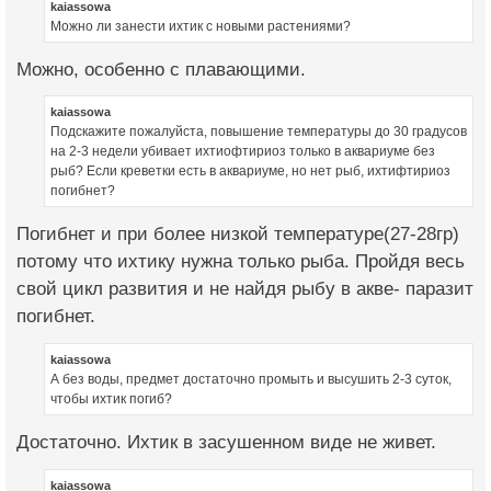
kaiassowa
Можно ли занести ихтик с новыми растениями?
Можно, особенно с плавающими.
kaiassowa
Подскажите пожалуйста, повышение температуры до 30 градусов
на 2-3 недели убивает ихтиофтириоз только в аквариуме без
рыб? Если креветки есть в аквариуме, но нет рыб, ихтифтириоз
погибнет?
Погибнет и при более низкой температуре(27-28гр)
потому что ихтику нужна только рыба. Пройдя весь
свой цикл развития и не найдя рыбу в акве- паразит
погибнет.
kaiassowa
А без воды, предмет достаточно промыть и высушить 2-3 суток,
чтобы ихтик погиб?
Достаточно. Ихтик в засушенном виде не живет.
kaiassowa