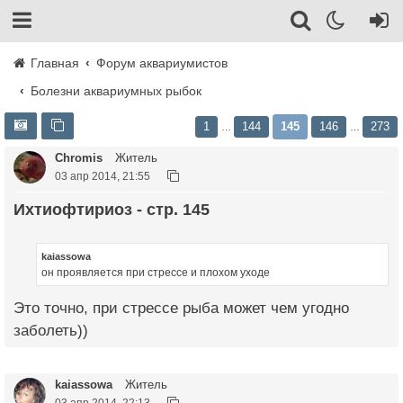
Главная
Форум аквариумистов
Болезни аквариумных рыбок
1
144
145
146
273
…
…
Chromis
Житель
03 апр 2014, 21:55
Ихтиофтириоз - стр. 145
kaiassowa
он проявляется при стрессе и плохом уходе
Это точно, при стрессе рыба может чем угодно
заболеть))
kaiassowa
Житель
03 апр 2014, 22:13